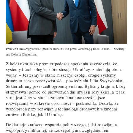
Premier Yulia Svyrydenko i premier Donald Tusk przed konferencją Road to URC – Security
and Defence Dimension.
Z kolei ukraińska premier podczas spotkania zaznaczyła, że
systemy i technologie, które stosują Ukraińcy, zmieniają obraz
wojny. – Jesteśmy w stanie niszczyć czołgi, drogie systemy,
drony; to nasza rzeczywistość – powiedziała Julia Swyrydenko. –
Sektor obrony przeszedł ogromną zmianę. Byliśmy krajem, który
otrzymywał pomoc od pierwszych dni inwazji rosyjskiej, a teraz
sami jesteśmy w stanie zapewnić najnowocześniejsze
rozwiązania w zakresie obronności – podkreśliła. Dodała, że
współpraca przy rozwijaniu technologii dronowych wzmocni
zarówno Polskę, jak i Ukrainę.
Deklaracje zarówno wsparcia politycznego, jak i rozwijania
współpracy militarnej, ze szczególnym uwzględnieniem