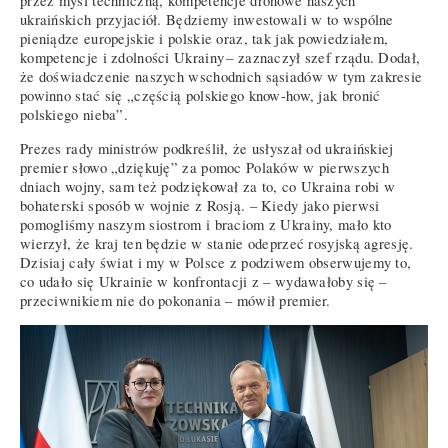
przez myśl techniczną, kompetencje dronowe naszych
ukraińskich przyjaciół. Będziemy inwestowali w to wspólne
pieniądze europejskie i polskie oraz, tak jak powiedziałem,
kompetencje i zdolności Ukrainy – zaznaczył szef rządu. Dodał,
że doświadczenie naszych wschodnich sąsiadów w tym zakresie
powinno stać się „częścią polskiego know-how, jak bronić
polskiego nieba”.
Prezes rady ministrów podkreślił, że usłyszał od ukraińskiej
premier słowo „dziękuję” za pomoc Polaków w pierwszych
dniach wojny, sam też podziękował za to, co Ukraina robi w
bohaterski sposób w wojnie z Rosją. – Kiedy jako pierwsi
pomogliśmy naszym siostrom i braciom z Ukrainy, mało kto
wierzył, że kraj ten będzie w stanie odeprzeć rosyjską agresję.
Dzisiaj cały świat i my w Polsce z podziwem obserwujemy to,
co udało się Ukrainie w konfrontacji z – wydawałoby się –
przeciwnikiem nie do pokonania – mówił premier.