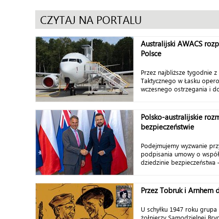
CZYTAJ NA PORTALU
Australijski AWACS rozp
Polsce
Przez najbliższe tygodnie z
Taktycznego w Łasku oper
wczesnego ostrzegania i do
Polsko-australijskie ro
bezpieczeństwie
Podejmujemy wyzwanie prz
podpisania umowy o współ
dziedzinie bezpieczeństwa –
Przez Tobruk i Arnhem 
U schyłku 1947 roku grupa
żołnierzy Samodzielnej Bry