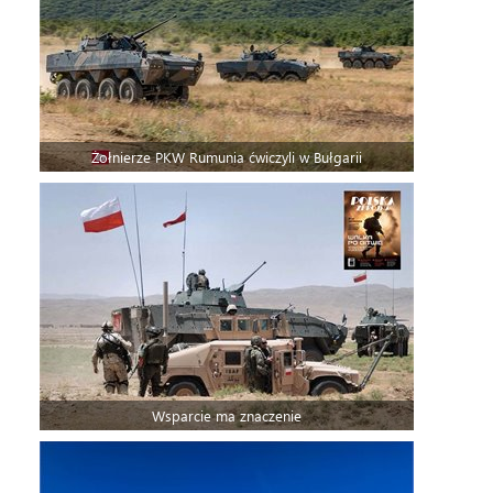
Żołnierze PKW Rumunia ćwiczyli w Bułgarii
Wsparcie ma znaczenie