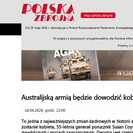
moja polska zbrojna
Od 25 maja 2018 r. obowiązuje w Polsce Rozporządzenie Parlamentu Europejskieg
Armia
Poligon
Sprzęt
Misje
Polityka
Prawo
W związku z powyższym przygotowaliśmy dla Państwa inform
Prosimy o 
Australijską armią będzie dowodzić kob
18.04.2026, godz. 12:00
To jedna z najważniejszych zmian kadrowych w historii s
zostanie kobieta, 55-letnia generał porucznik Susan Co
dowódczych i misjach zagranicznych. Decyzja jest częś