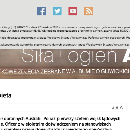
o i Rady (UE) 2016/679 z dnia 27 kwietnia 2016 r. w sprawie ochrony osób fizycznych w związku z 
Świat
Społeczność
Sport
Historia
Galerie
Wideo
ENGLI
oraz uchylenia dyrektywy 95/46/WE (ogólne rozporządzenie o ochronie danych, zwane także RODO).
acje dotyczące przetwarzania przez Wojskowy Instytut Wydawniczy Państwa danych osobowych. Pro
zaakceptowanie warunków przetwarzania danych osobowych przez Wojskowych Instytut Wydawniczy
ieta
A
A
A
ił obronnych Australii. Po raz pierwszy szefem wojsk lądowych
yle. Oficer z wieloletnim doświadczeniem na stanowiskach
cią szerokiej przebudowy struktur najwyższego dowództwa.