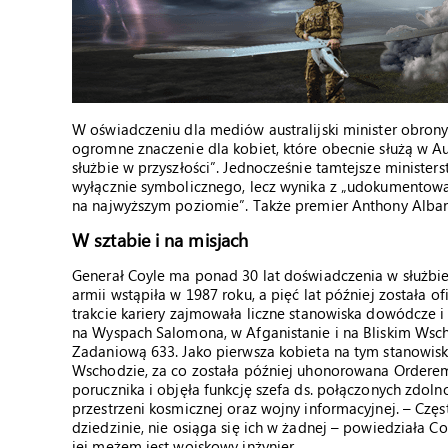
W oświadczeniu dla mediów australijski minister obrony
ogromne znaczenie dla kobiet, które obecnie służą w Aust
służbie w przyszłości”. Jednocześnie tamtejsze ministe
wyłącznie symbolicznego, lecz wynika z „udokumentow
na najwyższym poziomie”. Także premier Anthony Alban
W sztabie i na misjach
Generał Coyle ma ponad 30 lat doświadczenia w służbie
armii wstąpiła w 1987 roku, a pięć lat później została 
trakcie kariery zajmowała liczne stanowiska dowódcze 
na Wyspach Salomona, w Afganistanie i na Bliskim Ws
Zadaniową 633. Jako pierwsza kobieta na tym stanowisk
Wschodzie, za co została później uhonorowana Orderem
porucznika i objęła funkcję szefa ds. połączonych zdol
przestrzeni kosmicznej oraz wojny informacyjnej. – Częs
dziedzinie, nie osiąga się ich w żadnej – powiedziała Co
jej mężem jest wojskowy inżynier.