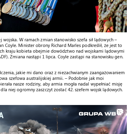
ej wojska. W ramach zmian stanowisko szefa sił lądowych –
 Coyle. Minister obrony Richard Marles podkreślił, że jest to
jach kraju kobieta obejmie dowództwo nad wojskami lądowymi
ADF). Zmiana nastąpi 1 lipca. Coyle zastąpi na stanowisku gen.
adczenia, jakie mi dano oraz z niezachwianym zaangażowaniem
a szefowa australijskiej armii. – Podobnie jak moi
ierała nasze rodziny, aby armia mogła nadal wypełniać misję
dla niej ogromny zaszczyt zostać 42. szefem wojsk lądowych.