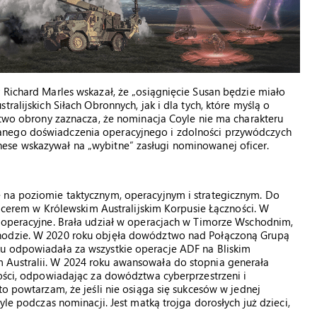
 Richard Marles wskazał, że „osiągnięcie Susan będzie miało
ralijskich Siłach Obronnych, jak i dla tych, które myślą o
rstwo obrony zaznacza, że nominacja Coyle nie ma charakteru
anego doświadczenia operacyjnego i zdolności przywódczych
ese wskazywał na „wybitne” zasługi nominowanej oficer.
 na poziomie taktycznym, operacyjnym i strategicznym. Do
oficerem w Królewskim Australijskim Korpusie Łączności. W
i operacyjne. Brała udział w operacjach w Timorze Wschodnim,
chodzie. W 2020 roku objęła dowództwo nad Połączoną Grupą
u odpowiadała za wszystkie operacje ADF na Bliskim
 Australii. W 2024 roku awansowała do stopnia generała
ności, odpowiadając za dowództwa cyberprzestrzeni i
to powtarzam, że jeśli nie osiąga się sukcesów w jednej
yle podczas nominacji. Jest matką trojga dorosłych już dzieci,