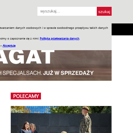
przetwarzaniem danych osobowych i w sprawie swobodnego przepływu takich danych
SH
SKLEP
Jednodniówki
Praca w WIW
simy o zapoznanie się z nimi:
Polityka przetwarzania danych
.
 –
Akceptuję
POLECAMY