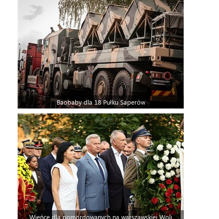
Baobaby dla 18 Pułku Saperów
Wieńce dla pomordowanych na warszawskiej Woli