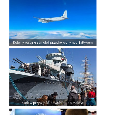
Kolejny rosyjski samolot przechwycony nad Bałtykiem
Skok w przyszłość, powrót do przeszłości