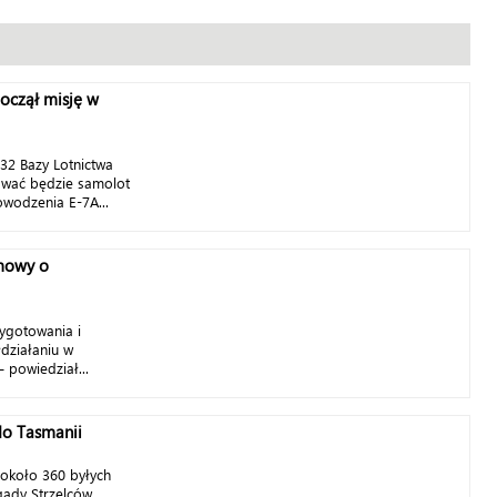
oczął misję w
 32 Bazy Lotnictwa
ować będzie samolot
wodzenia E-7A...
zmowy o
ygotowania i
działaniu w
 powiedział...
do Tasmanii
 około 360 byłych
gady Strzelców