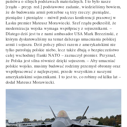
państwa o silnych podstawach materialnych. I to było nasze
[rządu – przyp. red.] podstawowe zadanie, wiedzieliśmy bowiem,
że do budowania armii potrzebne są trzy rzeczy: pieniądze,
pieniądze i pieniądze – mówił podczas konferencji prasowej w
Łasku premier Mateusz Morawiecki. Szef rządu podkreślił, że
modernizacja wojska wymaga współpracy z sojusznikami. –
Dlatego dziś jest tu z nami ambasador USA Mark Brzezinski, z
którym dyskutowaliśmy na temat dalszego umacniania polskiej
armii i sojuszu. Dziś polscy piloci razem z amerykańskimi nie
tylko patrolują polskie niebo, lecz także dbają o bezpieczeństwo
całej wschodniej flanki NATO – zaznaczył premier. Przyznał,
że Polska jest silna również dzięki sojuszom. – Aby umacniać
polskie wojsko, musimy budować rodzimy przemysł obronny oraz
współpracować z najlepszymi, przede wszystkim z naszymi
amerykańskimi sojusznikami. I to jest to, co robimy od kilku lat –
dodał Mateusz Morawiecki.