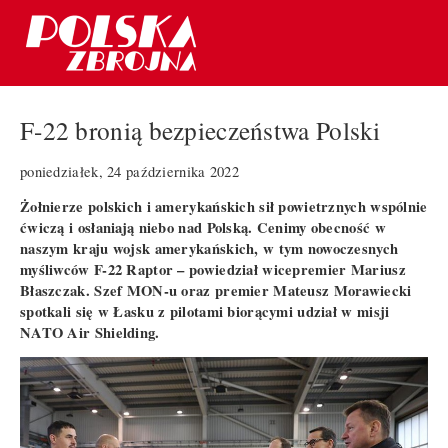
F-22 bronią bezpieczeństwa Polski
poniedziałek, 24 października 2022
Żołnierze polskich i amerykańskich sił powietrznych wspólnie
ćwiczą i osłaniają niebo nad Polską. Cenimy obecność w
naszym kraju wojsk amerykańskich, w tym nowoczesnych
myśliwców F-22 Raptor – powiedział wicepremier Mariusz
Błaszczak. Szef MON-u oraz premier Mateusz Morawiecki
spotkali się w Łasku z pilotami biorącymi udział w misji
NATO Air Shielding.