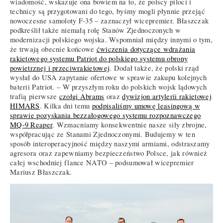
wiadomość, wskazuje ona bowiem na to, że polscy piloci i
technicy są przygotowani do tego, byśmy mogli płynnie przejąć
nowoczesne samoloty F-35 – zaznaczył wicepremier. Błaszczak
podkreślił także niemałą rolę Stanów Zjednoczonych w
modernizacji polskiego wojska. Wspomniał między innymi o tym,
że trwają obecnie końcowe
ćwiczenia dotyczące wdrażania
rakietowego systemu Patriot do polskiego systemu obrony
powietrznej i przeciwrakietowej
. Dodał także, że polski rząd
wysłał do USA zapytanie ofertowe w sprawie zakupu kolejnych
baterii Patriot. – W przyszłym roku do polskich wojsk lądowych
trafią pierwsze
czołgi Abrams
oraz
dywizjon artylerii rakietowej
HIMARS
. Kilka dni temu
podpisaliśmy umowę leasingową w
sprawie pozyskania bezzałogowego systemu rozpoznawczego
MQ-9 Reaper
. Wzmacniamy konsekwentnie nasze siły zbrojne,
współpracując ze Stanami Zjednoczonymi. Budujemy w ten
sposób interoperacyjność między naszymi armiami, odstraszamy
agresora oraz zapewniamy bezpieczeństwo Polsce, jak również
całej wschodniej flance NATO – podsumował wicepremier
Mariusz Błaszczak.