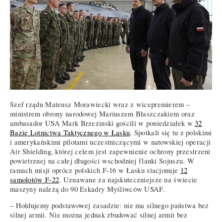
Szef rządu Mateusz Morawiecki wraz z wicepremierem –
ministrem obrony narodowej Mariuszem Błaszczakiem oraz
ambasador USA Mark Brzezinski gościli w poniedziałek w
32
Bazie Lotnictwa Taktycznego w Łasku
. Spotkali się tu z polskimi
i amerykańskimi pilotami uczestniczącymi w natowskiej operacji
Air Shielding, której celem jest zapewnienie ochrony przestrzeni
powietrznej na całej długości wschodniej flanki Sojuszu. W
ramach misji oprócz polskich F-16 w Łasku stacjonuje
12
samolotów F-22
. Uznawane za najskuteczniejsze na świecie
maszyny należą do 90 Eskadry Myśliwców USAF.
– Hołdujemy podstawowej zasadzie: nie ma silnego państwa bez
silnej armii. Nie można jednak zbudować silnej armii bez