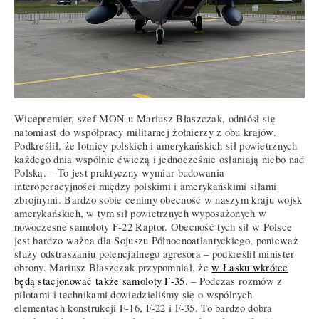
Wicepremier, szef MON-u Mariusz Błaszczak, odniósł się
natomiast do współpracy militarnej żołnierzy z obu krajów.
Podkreślił, że lotnicy polskich i amerykańskich sił powietrznych
każdego dnia wspólnie ćwiczą i jednocześnie osłaniają niebo nad
Polską. – To jest praktyczny wymiar budowania
interoperacyjności między polskimi i amerykańskimi siłami
zbrojnymi. Bardzo sobie cenimy obecność w naszym kraju wojsk
amerykańskich, w tym sił powietrznych wyposażonych w
nowoczesne samoloty F-22 Raptor. Obecność tych sił w Polsce
jest bardzo ważna dla Sojuszu Północnoatlantyckiego, ponieważ
służy odstraszaniu potencjalnego agresora – podkreślił minister
obrony. Mariusz Błaszczak przypomniał, że
w Łasku wkrótce
będą stacjonować także samoloty F-35
. – Podczas rozmów z
pilotami i technikami dowiedzieliśmy się o wspólnych
elementach konstrukcji F-16, F-22 i F-35. To bardzo dobra