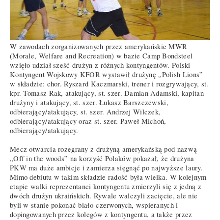
W zawodach zorganizowanych przez amerykańskie MWR
(Morale, Welfare and Recreation) w bazie Camp Bondsteel
wzięło udział sześć drużyn z różnych kontyngentów. Polski
Kontyngent Wojskowy KFOR wystawił drużynę „Polish Lions”
w składzie: chor. Ryszard Kaczmarski, trener i rozgrywający, st.
kpr. Tomasz Rak, atakujący, st. szer. Damian Adamski, kapitan
drużyny i atakujący, st. szer. Łukasz Barszczewski,
odbierający/atakujący, st. szer. Andrzej Wilczek,
odbierający/atakujący oraz st. szer. Paweł Michoń,
odbierający/atakujący.
Mecz otwarcia rozegrany z drużyną amerykańską pod nazwą
„Off in the woods” na korzyść Polaków pokazał, że drużyna
PKW ma duże ambicje i zamierza sięgnąć po najwyższe laury.
Mimo debiutu w takim składzie radość była wielka. W kolejnym
etapie walki reprezentanci kontyngentu zmierzyli się z jedną z
dwóch drużyn ukraińskich. Rywale walczyli zacięcie, ale nie
byli w stanie pokonać biało-czerwonych, wspieranych i
dopingowanych przez kolegów z kontyngentu, a także przez