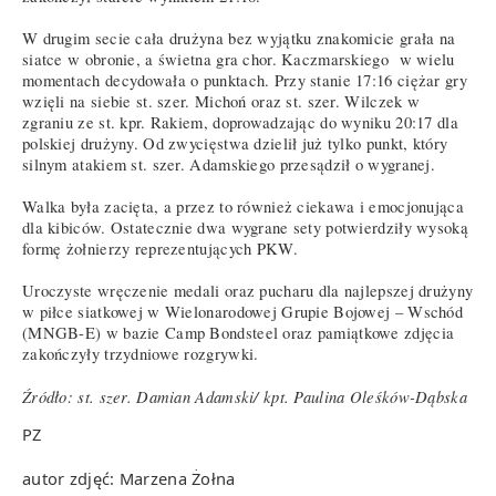
W drugim secie cała drużyna bez wyjątku znakomicie grała na
siatce w obronie, a świetna gra chor. Kaczmarskiego w wielu
momentach decydowała o punktach. Przy stanie 17:16 ciężar gry
wzięli na siebie st. szer. Michoń oraz st. szer. Wilczek w
zgraniu ze st. kpr. Rakiem, doprowadzając do wyniku 20:17 dla
polskiej drużyny. Od zwycięstwa dzielił już tylko punkt, który
silnym atakiem st. szer. Adamskiego przesądził o wygranej.
Walka była zacięta, a przez to również ciekawa i emocjonująca
dla kibiców. Ostatecznie dwa wygrane sety potwierdziły wysoką
formę żołnierzy reprezentujących PKW.
Uroczyste wręczenie medali oraz pucharu dla najlepszej drużyny
w piłce siatkowej w Wielonarodowej Grupie Bojowej – Wschód
(MNGB-E) w bazie Camp Bondsteel oraz pamiątkowe zdjęcia
zakończyły trzydniowe rozgrywki.
Źródło: st. szer. Damian Adamski/ kpt. Paulina Oleśków-Dąbska
PZ
autor zdjęć: Marzena Żołna