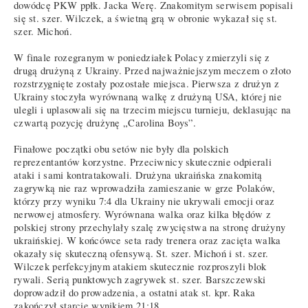
dowódcę PKW ppłk. Jacka Werę. Znakomitym serwisem popisali
się st. szer. Wilczek, a świetną grą w obronie wykazał się st.
szer. Michoń.
W finale rozegranym w poniedziałek Polacy zmierzyli się z
drugą drużyną z Ukrainy. Przed najważniejszym meczem o złoto
rozstrzygnięte zostały pozostałe miejsca. Pierwsza z drużyn z
Ukrainy stoczyła wyrównaną walkę z drużyną USA, której nie
ulegli i uplasowali się na trzecim miejscu turnieju, deklasując na
czwartą pozycję drużynę „Carolina Boys”.
Finałowe początki obu setów nie były dla polskich
reprezentantów korzystne. Przeciwnicy skutecznie odpierali
ataki i sami kontratakowali. Drużyna ukraińska znakomitą
zagrywką nie raz wprowadziła zamieszanie w grze Polaków,
którzy przy wyniku 7:4 dla Ukrainy nie ukrywali emocji oraz
nerwowej atmosfery. Wyrównana walka oraz kilka błędów z
polskiej strony przechylały szalę zwycięstwa na stronę drużyny
ukraińskiej. W końcówce seta rady trenera oraz zacięta walka
okazały się skuteczną ofensywą. St. szer. Michoń i st. szer.
Wilczek perfekcyjnym atakiem skutecznie rozproszyli blok
rywali. Serią punktowych zagrywek st. szer. Barszczewski
doprowadził do prowadzenia, a ostatni atak st. kpr. Raka
zakończył starcie wynikiem 21:18.