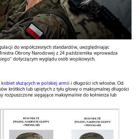
ulacji do współczesnych standardów, uwzględniając
 Ministra Obrony Narodowej z 24 października wprowadza
kiego” dotyczącym wyglądu osób wojskowych.
r
kobiet służących w polskiej armii
i długości ich włosów. Od
w krótkich lub upiętych z tyłu głowy o maksymalnej długości
sy rozpuszczone sięgające maksymalnie do kołnierza lub