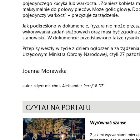
pojedynczego kucyka lub warkocza. „Żołnierz kobieta mo
maksymalnie do połowy pleców. Może golić głowę. Dopu
pojedynczy warkocz” – precyzuje zarządzenie.
Jak podkreślono w dokumencie, fryzura nie może przesz
wykonywania zadań służbowych oraz musi być zgodna z
stanowisku. W dokumencie przedstawiono także rysunki 
Przepisy weszły w życie z dniem ogłoszenia zarządzeni
Urzędowym Ministra Obrony Narodowej, czyli 27 paździ
Joanna Morawska
autor zdjęć: mł. chor. Aleksander Perz/18 DZ
CZYTAJ NA PORTALU
Wyrównać szanse
Z jakimi wyzwaniami mierzą 
zaangażowane w system be