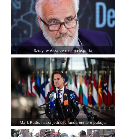
Szczyt w Ankarze okiem eksperta
Mark Rutte: nasza jedność fundamentem pokoju!