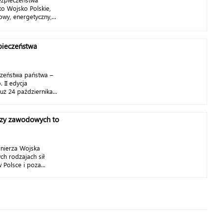
ko Wojsko Polskie,
owy, energetyczny,...
pieczeństwa
czeństwa państwa –
 II edycja
uż 24 października...
erzy zawodowych to
nierza Wojska
ych rodzajach sił
 Polsce i poza...