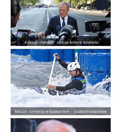
„Koalicja chętnych” szykuje kolejne działania
Medale żołnierzy w kajakarstwie i spadochroniarstwie