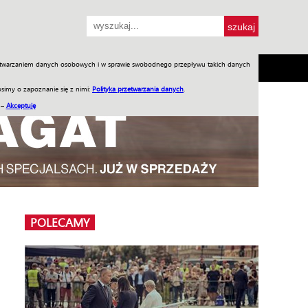
przetwarzaniem danych osobowych i w sprawie swobodnego przepływu takich danych
SH
SKLEP
Jednodniówki
Praca w WIW
simy o zapoznanie się z nimi:
Polityka przetwarzania danych
.
 –
Akceptuję
POLECAMY