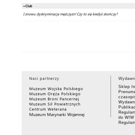
~Club
I znowu dyskryminacja mężczyzn! Czy to się kiedyś skończy?
Nasi partnerzy
Wydawn
Sklep I
Muzeum Wojska Polskiego
Prenume
Muzeum Oręża Polskiego
czasop
Muzeum Broni Pancernej
Wydawni
Muzeum Sił Powietrznych
Publika
Centrum Weterana
Regulam
Muzeum Marynarki Wojennej
do WIW
Regula