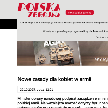
moja polska zbrojna
Od 25 maja 2018 r. obowiązuje w Polsce Rozporządzenie Parlamentu Europejskieg
Armia
Poligon
Sprzęt
Misje
Polityka
Prawo
W związku z powyższym przygotowaliśmy dla Państwa inform
Prosimy o 
Nowe zasady dla kobiet w armii
29.10.2025, godz. 12:21
Minister obrony narodowej podpisał zarządzenie zmien
polskiej armii. Najważniejsza nowość dotyczy fryzur pa
połowy pleców oraz czesać się w kucyk lub warkocz. Fry