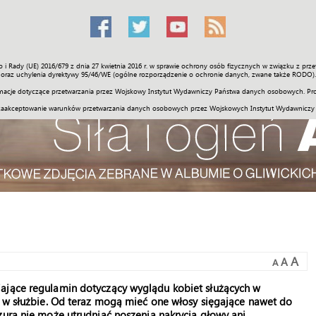
o i Rady (UE) 2016/679 z dnia 27 kwietnia 2016 r. w sprawie ochrony osób fizycznych w związku z 
Świat
Społeczność
Sport
Historia
Galerie
Wideo
ENGLI
oraz uchylenia dyrektywy 95/46/WE (ogólne rozporządzenie o ochronie danych, zwane także RODO).
acje dotyczące przetwarzania przez Wojskowy Instytut Wydawniczy Państwa danych osobowych. Pro
zaakceptowanie warunków przetwarzania danych osobowych przez Wojskowych Instytut Wydawniczy
A
A
A
iające regulamin dotyczący wyglądu kobiet służących w
ń w służbie. Od teraz mogą mieć one włosy sięgające nawet do
zura nie może utrudniać noszenia nakrycia głowy ani