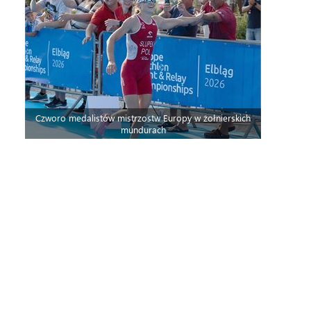
Czworo medalistów mistrzostw Europy w żołnierskich
mundurach