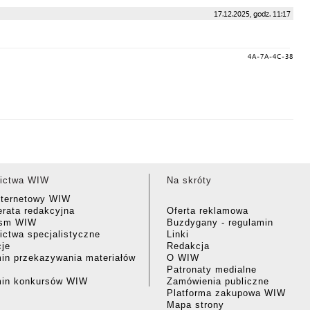
17.12.2025, godz. 11:17
4A-7A-4C-38
ictwa WIW
Na skróty
nternetowy WIW
rata redakcyjna
Oferta reklamowa
ism WIW
Buzdygany - regulamin
ctwa specjalistyczne
Linki
cje
Redakcja
in przekazywania materiałów
O WIW
Patronaty medialne
min konkursów WIW
Zamówienia publiczne
Platforma zakupowa WIW
Mapa strony