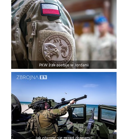
PKW Irak zostaje w Jordanii
Jak obronić się przed dronami?