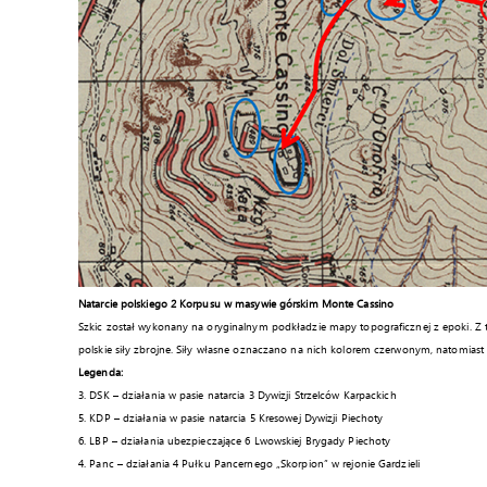
Natarcie polskiego 2 Korpusu w masywie górskim Monte Cassino
Szkic został wykonany na oryginalnym podkładzie mapy topograficznej z epoki. Z
polskie siły zbrojne. Siły własne oznaczano na nich kolorem czerwonym, natomiast
Legenda:
3. DSK – działania w pasie natarcia 3 Dywizji Strzelców Karpackich
5. KDP – działania w pasie natarcia 5 Kresowej Dywizji Piechoty
6. LBP – działania ubezpieczające 6 Lwowskiej Brygady Piechoty
4. Panc – działania 4 Pułku Pancernego „Skorpion” w rejonie Gardzieli