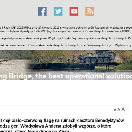
o i Rady (UE) 2016/679 z dnia 27 kwietnia 2016 r. w sprawie ochrony osób fizycznych w związku z 
Świat
Społeczność
Sport
Historia
Galerie
Wideo
ENGLI
oraz uchylenia dyrektywy 95/46/WE (ogólne rozporządzenie o ochronie danych, zwane także RODO).
acje dotyczące przetwarzania przez Wojskowy Instytut Wydawniczy Państwa danych osobowych. Pro
zaakceptowanie warunków przetwarzania danych osobowych przez Wojskowych Instytut Wydawniczy
A
A
A
atknął biało-czerwoną flagę na ruinach klasztoru Benedyktynów
wodzą gen. Władysława Andersa zdobyli wzgórze, o które
Otworzyli dzięki temu drogę na Rzym.