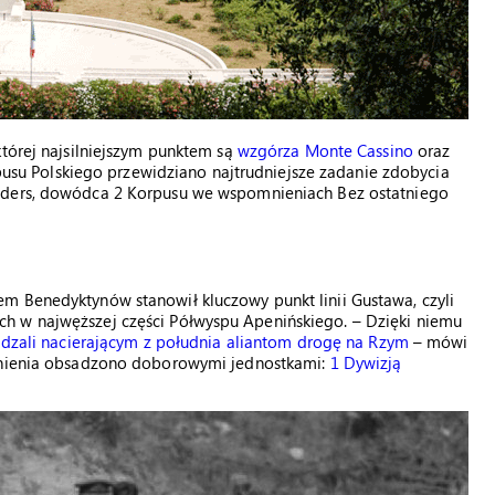
której najsilniejszym punktem są
wzgórza Monte Cassino
oraz
rpusu Polskiego przewidziano najtrudniejsze zadanie zdobycia
Anders, dowódca 2 Korpusu we wspomnieniach Bez ostatniego
m Benedyktynów stanowił kluczowy punkt linii Gustawa, czyli
h w najwęższej części Półwyspu Apenińskiego. – Dzięki niemu
dzali nacierającym z południa aliantom drogę na Rzym
– mówi
ocnienia obsadzono doborowymi jednostkami:
1 Dywizją