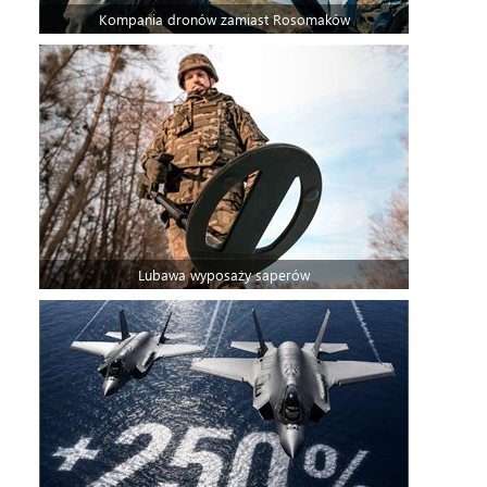
Kompania dronów zamiast Rosomaków
Lubawa wyposaży saperów