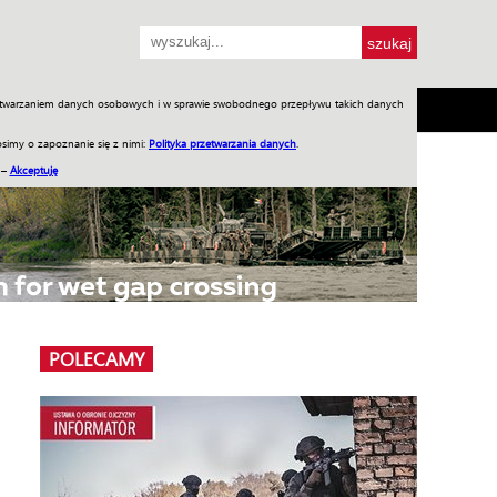
przetwarzaniem danych osobowych i w sprawie swobodnego przepływu takich danych
SH
SKLEP
Jednodniówki
Praca w WIW
simy o zapoznanie się z nimi:
Polityka przetwarzania danych
.
 –
Akceptuję
POLECAMY