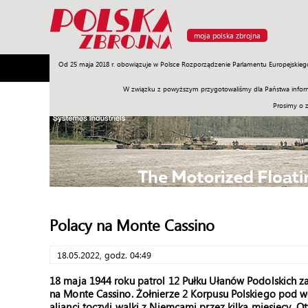
moja polska zbrojna
Od 25 maja 2018 r. obowiązuje w Polsce Rozporządzenie Parlamentu Europejskieg
Armia
Poligon
Sprzęt
Misje
Polityka
Prawo
W związku z powyższym przygotowaliśmy dla Państwa inform
Prosimy o 
Polacy na Monte Cassino
18.05.2022, godz. 04:49
18 maja 1944 roku patrol 12 Pułku Ułanów Podolskich z
na Monte Cassino. Żołnierze 2 Korpusu Polskiego pod 
alianci toczyli walki z Niemcami przez kilka miesięcy. 