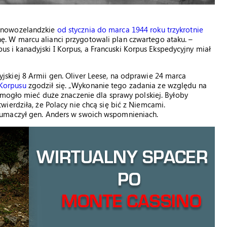
e i nowozelandzkie
od stycznia do marca 1944 roku trzykrotnie
 W marcu alianci przygotowali plan czwartego ataku. –
rpus i kanadyjski I Korpus, a Francuski Korpus Ekspedycyjny miał
jskiej 8 Armii gen. Oliver Leese, na odprawie 24 marca
Korpusu
zgodził się. „Wykonanie tego zadania ze względu na
mogło mieć duże znaczenie dla sprawy polskiej. Byłoby
ierdziła, że Polacy nie chcą się bić z Niemcami.
łumaczył gen. Anders w swoich wspomnieniach.