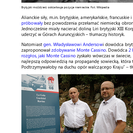
Brytyjski moździerz ostrzeliwuje pozycje niemieckie. Fot. Wikipedia
Alianckie siły, m.in. brytyjskie, amerykańskie, francuski
próbowały
bez powodzenia przełamać niemiecką obronę.
Jednocześnie miały nacierać doliną Liri brytyjski XIII Ko
uderzyć w Górach Auruncyjskich – tłumaczy historyk.
Natomiast
gen. Władysławowi Andersow
i dowódca bryty
zaproponował
zdobywanie Monte Cassino
. Dowódca
2 
rozgłos, jaki Monte Cassino
zyskało wówczas w świecie, 
najlepszą odpowiedzią na propagandę sowiecką, która tw
Podtrzymywałoby na duchu opór walczącego Kraju” – t