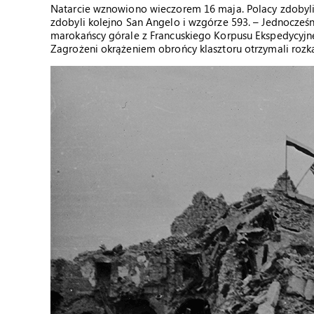
Natarcie wznowiono wieczorem 16 maja. Polacy zdobyli
zdobyli kolejno San Angelo i wzgórze 593. – Jednocześn
marokańscy górale z Francuskiego Korpusu Ekspedycyjne
Zagrożeni okrążeniem obrońcy klasztoru otrzymali rozka