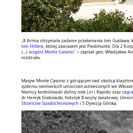
„8 Armia otrzymała zadanie przełamania linii Gustawa, 
linii Hitlera
, której zawiasem jest Piedimonte. Dla 2 Ko
(…)
wzgórz Monte Cassino
” – zapisał gen. Władysław 
rozdziału.
Masyw Monte Cassino z górującym nad okolicą klasztore
systemu niemieckich umocnień wzniesionych we Włoszec
Niemcy kontrolowali doliny rzek Liri i Rapido oraz
zagra
dr Henryk Grabowski, historyk II wojny światowej. Um
Strzelców Spadochronowych
i 5 Dywizją Górską.