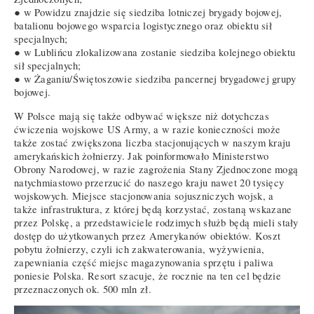
● w Powidzu znajdzie się siedziba lotniczej brygady bojowej,
batalionu bojowego wsparcia logistycznego oraz obiektu sił
specjalnych;
● w Lublińcu zlokalizowana zostanie siedziba kolejnego obiektu
sił specjalnych;
● w Żaganiu/Świętoszowie siedziba pancernej brygadowej grupy
bojowej.
W Polsce mają się także odbywać większe niż dotychczas
ćwiczenia wojskowe US Army, a w razie konieczności może
także zostać zwiększona liczba stacjonujących w naszym kraju
amerykańskich żołnierzy. Jak poinformowało Ministerstwo
Obrony Narodowej, w razie zagrożenia Stany Zjednoczone mogą
natychmiastowo przerzucić do naszego kraju nawet 20 tysięcy
wojskowych. Miejsce stacjonowania sojuszniczych wojsk, a
także infrastruktura, z której będą korzystać, zostaną wskazane
przez Polskę, a przedstawiciele rodzimych służb będą mieli stały
dostęp do użytkowanych przez Amerykanów obiektów. Koszt
pobytu żołnierzy, czyli ich zakwaterowania, wyżywienia,
zapewniania część miejsc magazynowania sprzętu i paliwa
poniesie Polska. Resort szacuje, że rocznie na ten cel będzie
przeznaczonych ok. 500 mln zł.