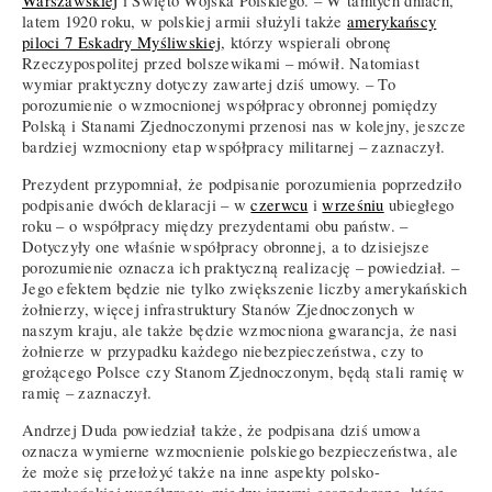
Warszawskiej
i Święto Wojska Polskiego. – W tamtych dniach,
latem 1920 roku, w polskiej armii służyli także
amerykańscy
piloci 7 Eskadry Myśliwskiej
, którzy wspierali obronę
Rzeczypospolitej przed bolszewikami – mówił. Natomiast
wymiar praktyczny dotyczy zawartej dziś umowy. – To
porozumienie o wzmocnionej współpracy obronnej pomiędzy
Polską i Stanami Zjednoczonymi przenosi nas w kolejny, jeszcze
bardziej wzmocniony etap współpracy militarnej – zaznaczył.
Prezydent przypomniał, że podpisanie porozumienia poprzedziło
podpisanie dwóch deklaracji – w
czerwcu
i
wrześniu
ubiegłego
roku – o współpracy między prezydentami obu państw. –
Dotyczyły one właśnie współpracy obronnej, a to dzisiejsze
porozumienie oznacza ich praktyczną realizację – powiedział. –
Jego efektem będzie nie tylko zwiększenie liczby amerykańskich
żołnierzy, więcej infrastruktury Stanów Zjednoczonych w
naszym kraju, ale także będzie wzmocniona gwarancja, że nasi
żołnierze w przypadku każdego niebezpieczeństwa, czy to
grożącego Polsce czy Stanom Zjednoczonym, będą stali ramię w
ramię – zaznaczył.
Andrzej Duda powiedział także, że podpisana dziś umowa
oznacza wymierne wzmocnienie polskiego bezpieczeństwa, ale
że może się przełożyć także na inne aspekty polsko-