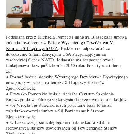
Podpisana przez Michaela Pompeo i ministra Błaszczaka umowa
zakłada utworzenie w Polsce
Wysuniętego Dowództwa V
Korpusu Sił Lądowych USA
. Będzie ono odpowiadać za
dowodzenie Siłami Zbrojnymi USA stacjonującymi na
wschodniej flance NATO. Jednostka ma rozpocząć swoje
funkcjonowanie w październiku 2020 roku. Poza tym ustalono,
że:
● Poznań będzie siedzibą Wysuniętego Dowództwa Dywizyjnego
oraz grupy wsparcia na teatrze Sił Lądowych Stanów
Zjednoczonych;
● Drawsko Pomorskie będzie siedzibą Centrum Szkolenia
Bojowego do wspólnego wykorzystania przez wojska obu krajów;
● we Wrocławiu-Strachowicach powstanie baza lotnicza
załadunkowo-rozładunkowa Sił Powietrznych Stanów
Zjednoczonych;
● w Łasku swoją siedzibę będzie miała eskadra zdalnie
sterowanych statków powietrznych Sił Powietrznych Stanów
Zjednoczonych;