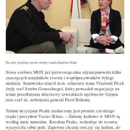
Na czele czeskiego resortu obrony stanęła Karolina Peake.
Nowa szefowa MON już pierwszego dnia zdymisjonowała kilku
znaczących urzędników resortu i współpracowników byłego
ministra. Stanowisko stracił m.in. sekretarz stanu Vlastimil Picek
(były szef Sztabu Generalnego), który prowadził negocjacje na
temat przedłużenia dzierżawy szwedzkich myśliwców Gripen,
oraz szef ds. uzbrojenia generał Pavel Bulanta.
Takimi decyzjami Peake zaskoczony jest premier czeskiego
rządu i prezydent Vaclav Klaus. – Zmiany kadrowe w MON są
według mnie naturalne. Karolina Peake, wchodząc do resortu,
wyczyściła sobie pole. Zapewne chciała otoczyć się ludźmi, do