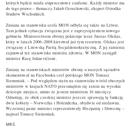
których będzie miała stuprocentowe zaufanie. Każdy minister ma
do tego prawo – tłumaczy Jakub Groszkowski, ekspert Ośrodka
Studiów Wschodnich.
Zmiana na stanowisku szefa MON odbyła się także na Litwie.
Tam jednak sytuacja związana jest z zaprzysiężeniem nowego
gabinetu. Ministerstwem obrony pokieruje teraz Juozas Olekas,
który w latach 2006–2008 kierował już tym resortem. Olekas jest
związany z Litewską Partią Socjaldemokratyczną. Z jej ramienia
zajmował też stanowisko ministra zdrowia. W MON zastąpił
minister Rasę Juknevičienė.
Zmiany na stanowiskach ministrów obrony u naszych sąsiadów
skomentował na Facebooku szef polskiego MON Tomasz
Siemoniak. – Pod względem stażu na stanowisku wśród obecnych
ministrów w krajach NATO przesunąłem się zatem na wysokie
dziesiąte miejsce, mimo że jestem ministrem 16 miesięcy.
Odnotuję, że obok czeskiej minister jeszcze sprawują tę funkcję
dwie kobiety – Norweżka i Holenderka, obydwie od niedawna.
Wcześniej panie minister reprezentowały Hiszpanię i Słowenię –
napisał Tomasz Siemoniak.
MKS