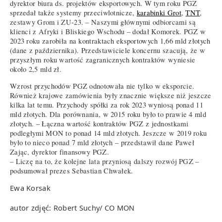
dyrektor biura ds. projektów eksportowych. W tym roku PGZ
sprzedał także systemy przeciwlotnicze,
karabinki Grot
,
TNT
,
zestawy Grom i ZU-23. – Naszymi głównymi odbiorcami są
klienci z Afryki i Bliskiego Wschodu – dodał Komorek. PGZ w
2023 roku zarobiła na kontraktach eksportowych 1,66 mld złotych
(dane z października). Przedstawiciele koncernu szacują, że w
przyszłym roku wartość zagranicznych kontraktów wyniesie
około 2,5 mld zł.
Wzrost przychodów PGZ odnotowała nie tylko w eksporcie.
Również krajowe zamówienia były znacznie większe niż jeszcze
kilka lat temu. Przychody spółki za rok 2023 wyniosą ponad 11
mld złotych. Dla porównania, w 2015 roku było to prawie 4 mld
złotych. – Łączna wartość kontraktów PGZ z jednostkami
podległymi MON to ponad 14 mld złotych. Jeszcze w 2019 roku
było to nieco ponad 7 mld złotych – przedstawił dane Paweł
Zając, dyrektor finansowy PGZ.
– Liczę na to, że kolejne lata przyniosą dalszy rozwój PGZ –
podsumował prezes Sebastian Chwałek.
Ewa Korsak
autor zdjęć: Robert Suchy/ CO MON