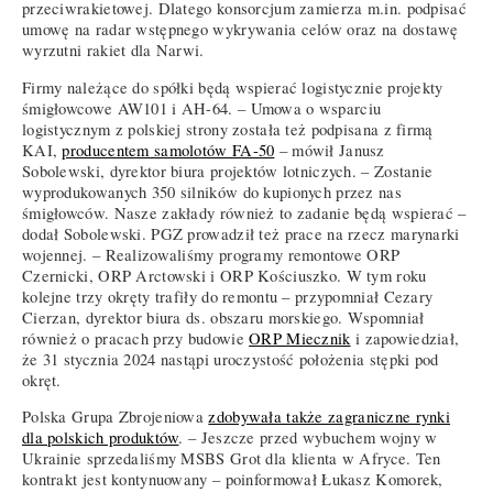
przeciwrakietowej. Dlatego konsorcjum zamierza m.in. podpisać
umowę na radar wstępnego wykrywania celów oraz na dostawę
wyrzutni rakiet dla Narwi.
Firmy należące do spółki będą wspierać logistycznie projekty
śmigłowcowe AW101 i AH-64. – Umowa o wsparciu
logistycznym z polskiej strony została też podpisana z firmą
KAI,
producentem samolotów FA-50
– mówił Janusz
Sobolewski, dyrektor biura projektów lotniczych. – Zostanie
wyprodukowanych 350 silników do kupionych przez nas
śmigłowców. Nasze zakłady również to zadanie będą wspierać –
dodał Sobolewski. PGZ prowadził też prace na rzecz marynarki
wojennej. – Realizowaliśmy programy remontowe ORP
Czernicki, ORP Arctowski i ORP Kościuszko. W tym roku
kolejne trzy okręty trafiły do remontu – przypomniał Cezary
Cierzan, dyrektor biura ds. obszaru morskiego. Wspomniał
również o pracach przy budowie
ORP Miecznik
i zapowiedział,
że 31 stycznia 2024 nastąpi uroczystość położenia stępki pod
okręt.
Polska Grupa Zbrojeniowa
zdobywała także zagraniczne rynki
dla polskich produktów
. – Jeszcze przed wybuchem wojny w
Ukrainie sprzedaliśmy MSBS Grot dla klienta w Afryce. Ten
kontrakt jest kontynuowany – poinformował Łukasz Komorek,