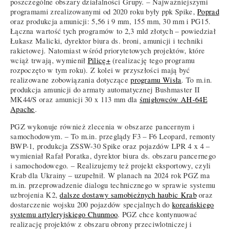
poszczególne obszary działalności Grupy. – Najważniejszymi
programami zrealizowanymi od 2020 roku były ppk Spike,
Poprad
oraz produkcja amunicji: 5,56 i 9 mm, 155 mm, 30 mm i PG15.
Łączna wartość tych programów to 2,3 mld złotych – powiedział
Łukasz Malicki, dyrektor biura ds. broni, amunicji i techniki
rakietowej. Natomiast wśród priorytetowych projektów, które
wciąż trwają, wymienił
Pilicę+
(realizację tego programu
rozpoczęto w tym roku). Z kolei w przyszłości mają być
realizowane zobowiązania dotyczące
programu Wisła
. To m.in.
produkcja amunicji do armaty automatycznej Bushmaster II
MK44/S oraz amunicji 30 x 113 mm dla
śmigłowców AH-64E
Apache
.
PGZ wykonuje również zlecenia w obszarze pancernym i
samochodowym. – To m.in. przeglądy F3 – F6 Leopard, remonty
BWP-1, produkcja ZSSW-30 Spike oraz pojazdów LPR 4 x 4 –
wymieniał Rafał Poratka, dyrektor biura ds. obszaru pancernego
i samochodowego. – Realizujemy też projekt eksportowy, czyli
Krab dla Ukrainy – uzupełnił. W planach na 2024 rok PGZ ma
m.in. przeprowadzenie dialogu technicznego w sprawie systemu
uzbrojenia K2,
dalsze dostawy samobieżnych haubic Krab
oraz
dostarczenie wojsku 200 pojazdów specjalnych do
koreańskiego
systemu artyleryjskiego Chunmoo
. PGZ chce kontynuować
realizację projektów z obszaru obrony przeciwlotniczej i