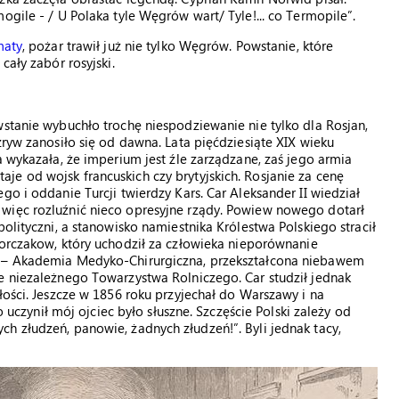
ogile - / U Polaka tyle Węgrów wart/ Tyle!... co Termopile”.
maty
, pożar trawił już nie tylko Węgrów. Powstanie, które
cały zabór rosyjski.
wstanie wybuchło trochę niespodziewanie nie tylko dla Rosjan,
zryw zanosiło się od dawna. Lata pięćdziesiąte XIX wieku
a wykazała, że imperium jest źle zarządzane, zaś jego armia
e od wojsk francuskich czy brytyjskich. Rosjanie za cenę
go i oddanie Turcji twierdzy Kars. Car Aleksander II wiedział
więc rozluźnić nieco opresyjne rządy. Powiew nowego dotarł
olityczni, a stanowisko namiestnika Królestwa Polskiego stracił
Gorczakow, który uchodził za człowieka nieporównanie
a – Akademia Medyko-Chirurgiczna, przekształcona niebawem
e niezależnego Towarzystwa Rolniczego. Car studził jednak
łości. Jeszcze w 1856 roku przyjechał do Warszawy i na
o uczynił mój ojciec było słuszne. Szczęście Polski zależy od
h złudzeń, panowie, żadnych złudzeń!”. Byli jednak tacy,