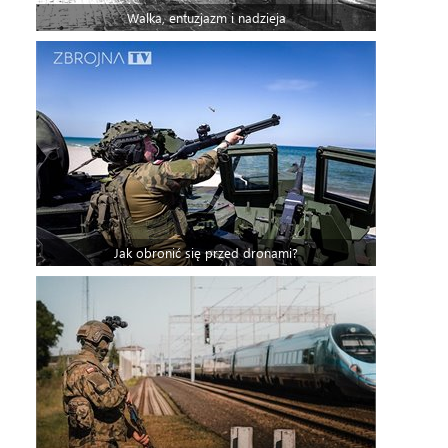
Walka, entuzjazm i nadzieja
Jak obronić się przed dronami?