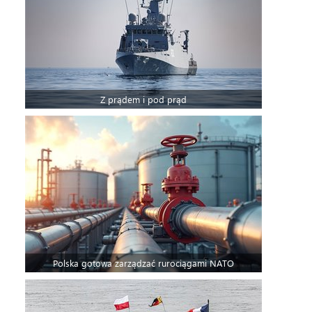
Z prądem i pod prąd
Polska gotowa zarządzać rurociągami NATO