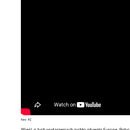
Film: PZ
Wieść o tych wydarzeniach rychło obiegła Europę. Potyc