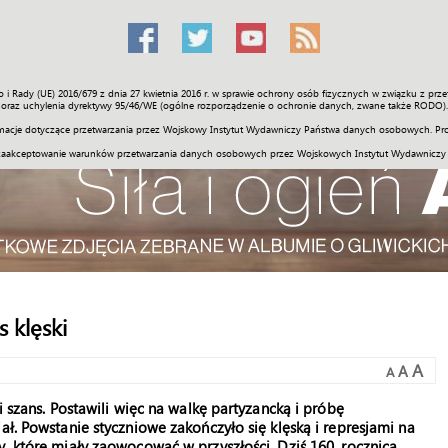
o i Rady (UE) 2016/679 z dnia 27 kwietnia 2016 r. w sprawie ochrony osób fizycznych w związku z 
Świat
Społeczność
Sport
Historia
Galerie
Wideo
ENGLI
oraz uchylenia dyrektywy 95/46/WE (ogólne rozporządzenie o ochronie danych, zwane także RODO).
acje dotyczące przetwarzania przez Wojskowy Instytut Wydawniczy Państwa danych osobowych. Pro
zaakceptowanie warunków przetwarzania danych osobowych przez Wojskowych Instytut Wydawniczy
s klęski
A
A
A
i szans. Postawili więc na walkę partyzancką i próbę
ał. Powstanie styczniowe zakończyło się klęską i represjami na
y, które miały zaowocować w przyszłości. Dziś 160. rocznica