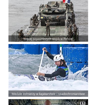
Więcej sojuszniczych wojsk w Polsce?
Medale żołnierzy w kajakarstwie i spadochroniarstwie