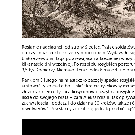
Rosjanie nadciągnęli od strony Siedlec. Tysiąc sołdatów
otoczyli miasteczko szczelnym kordonem. Wydawało się
biało-czerwona flaga powiewająca na kościelnej wieży. 
kilkanaście dni wcześniej. Po rozbiciu rosyjskich poste
3,5 tys. żołnierzy. Niemało. Teraz jednak znaleźli się oni
Rankiem 3 lutego na miasteczko zaczęły spadać rosyjski
uratować tylko cud albo... jakiś skrajnie ryzykowny man
złożony z niemal tysiąca kosynierów i ruszył na rosyjski
liście do swojego brata – cara Aleksandra II, tak opisy
zuchwałością i podeszli do dział na 30 kroków, tak że rów
rewolwerów”. Powstańcy zdołali się jednak przebić i ujś