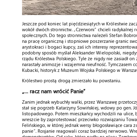
Jeszcze pod koniec lat pięćdziesiątych w Królestwie zacz
wokół dwóch stronnictw. „Czerwoni” chcieli radykalnej 
społecznych. Do tego stronnictwa należeli Stefan Bobrow
na pracę organiczną i stopniowe poszerzanie granic sw
arystokraci i bogaci kupcy, zaś ich interesy reprezent
podobny sposób myślał Aleksander Wielopolski, niegd
rządu Królestwa Polskiego. Tyle że nigdy nie zasiadł on
narastały animozje i wzajemna nieufność. Tymczasem co
Kubacki, historyk z Muzeum Wojska Polskiego w Warsza
Królestwo prostą drogą zmierzało ku powstaniu.
„… racz nam wrócić Panie”
Zanim jednak wybuchły walki, przez Warszawę przetoczył
stał się pogrzeb Katarzyny Sowińskiej, wdowy po gen. J
listopadowego. Potem mieszkańcy wychodzili na ulice, 
wreszcie by zaprotestować przeciwko rozwiązaniu Towar
Felińskiego, w której jednak wersy błogosławiące cara z
panie”. Rosjanie reagowali coraz bardziej nerwowo. Wr
demonstrantów. Od salw, które padły na placu Zamkowy