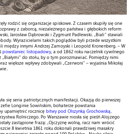
ęły rodzić się organizacje spiskowe. Z czasem skupiły się one
rozprawy z zaborcą, niezależnego państwa i głębokich reform
ski, Jarosław Dąbrowski i Zygmunt Padlewski. „Biali” stawiali
obody. Wyrazicielami takich poglądów byli przede wszystkim
owali między innymi Andrzej Zamoyski i Leopold Kronenberg. – W
yś
powstaniec listopadowy
, a od 1862 roku naczelnik cywilnego
 z „Białymi” do stołu, by o tym porozmawiać. Pomiędzy nimi
raz większe wpływy zdobywali „Czerwoni” – wyjaśnia Mikołaj
wie.
a się seria patriotycznych manifestacji. Okazją do pierwszej
ózefie Longinie Sowińskim, bohaterze powstania
by upamiętnić rocznicę
bitwy pod Olszynką Grochowską
,
zystwa Rolniczego. Po Warszawie niosła się pieśń Alojzego
ostały zastąpione frazą: „Ojczyznę wolną, racz nam wrócić
eszcie 8 kwietnia 1861 roku dokonali prawdziwej masakry
m najpewniej zginęło ponad 100 Polaków. „Nauka silnie