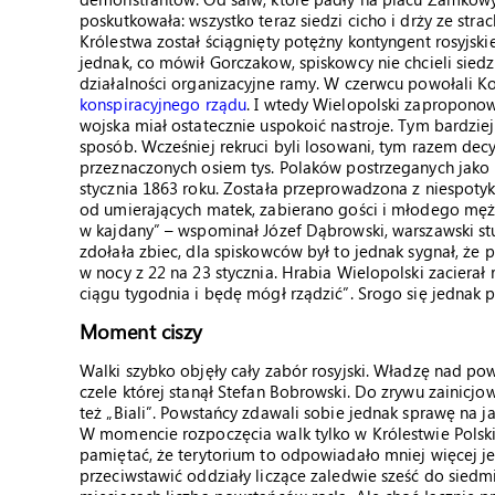
poskutkowała: wszystko teraz siedzi cicho i drży ze stra
Królestwa został ściągnięty potężny kontyngent rosyjsk
jednak, co mówił Gorczakow, spiskowcy nie chcieli siedzi
działalności organizacyjne ramy. W czerwcu powołali K
konspiracyjnego rządu
. I wtedy Wielopolski zapropono
wojska miał ostatecznie uspokoić nastroje. Tym bardzie
sposób. Wcześniej rekruci byli losowani, tym razem decy
przeznaczonych osiem tys. Polaków postrzeganych jako 
stycznia 1863 roku. Została przeprowadzona z niespotyk
od umierających matek, zabierano gości i młodego męża
w kajdany” – wspominał Józef Dąbrowski, warszawski st
zdołała zbiec, dla spiskowców był to jednak sygnał, że 
w nocy z 22 na 23 stycznia. Hrabia Wielopolski zacierał
ciągu tygodnia i będę mógł rządzić”. Srogo się jednak p
Moment ciszy
Walki szybko objęły cały zabór rosyjski. Władzę nad
czele której stanął Stefan Bobrowski. Do zrywu zainicj
też „Biali”. Powstańcy zdawali sobie jednak sprawę na j
W momencie rozpoczęcia walk tylko w Królestwie Polskim
pamiętać, że terytorium to odpowiadało mniej więcej jed
przeciwstawić oddziały liczące zaledwie sześć do siedm