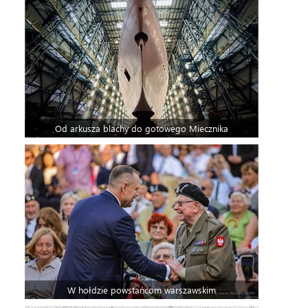
Od arkusza blachy do gotowego Miecznika
W hołdzie powstańcom warszawskim