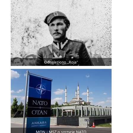
Odnaleziono „Roja”
MON i MSZ o szczycie NATO