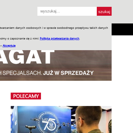
przetwarzaniem danych osobowych i w sprawie swobodnego przepływu takich danych
SH
SKLEP
Jednodniówki
Praca w WIW
simy o zapoznanie się z nimi:
Polityka przetwarzania danych
.
 –
Akceptuję
POLECAMY