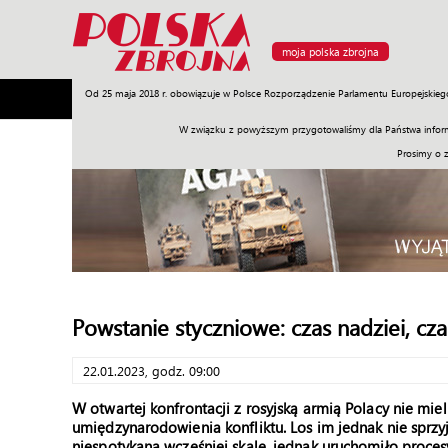
moja polska zbrojna
Od 25 maja 2018 r. obowiązuje w Polsce Rozporządzenie Parlamentu Europejskieg
Armia
Poligon
Sprzęt
Misje
Polityka
Prawo
W związku z powyższym przygotowaliśmy dla Państwa inform
Prosimy o 
Powstanie styczniowe: czas nadziei, cza
22.01.2023, godz. 09:00
W otwartej konfrontacji z rosyjską armią Polacy nie miel
umiędzynarodowienia konfliktu. Los im jednak nie sprzyj
niespotykaną wcześniej skalę, jednak uruchomiło proces