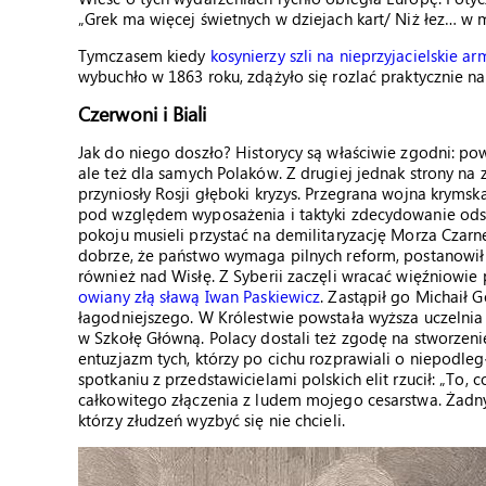
„Grek ma więcej świetnych w dziejach kart/ Niż łez… w m
Tymczasem kiedy
kosynierzy szli na nieprzyjacielskie ar
wybuchło w 1863 roku, zdążyło się rozlać praktycznie na 
Czerwoni i Biali
Jak do niego doszło? Historycy są właściwie zgodni: po
ale też dla samych Polaków. Z drugiej jednak strony na 
przyniosły Rosji głęboki kryzys. Przegrana wojna krymsk
pod względem wyposażenia i taktyki zdecydowanie odstaj
pokoju musieli przystać na demilitaryzację Morza Czarne
dobrze, że państwo wymaga pilnych reform, postanowił 
również nad Wisłę. Z Syberii zaczęli wracać więźniowie p
owiany złą sławą Iwan Paskiewicz
. Zastąpił go Michaił 
łagodniejszego. W Królestwie powstała wyższa uczelni
w Szkołę Główną. Polacy dostali też zgodę na stworzeni
entuzjazm tych, którzy po cichu rozprawiali o niepodleg
spotkaniu z przedstawicielami polskich elit rzucił: „To, c
całkowitego złączenia z ludem mojego cesarstwa. Żadnyc
którzy złudzeń wyzbyć się nie chcieli.