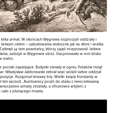
, kilka armat. W okolicach Węgrowa rozproszyli oddziały i
 łatwym celem – zabudowania widoczne jak na dłoni i wielka
Zatknęli ją tam powstańcy, którzy zajęli miejscowość ledwie
runków, założyli w Węgrowie obóz. Stacjonowało w nim blisko
 w matni.
e pociski zapalające. Budynki stanęły w ogniu. Polaków mógł
ewr. Władysław Jabłonowski zebrał więc wokół siebie oddział
e pozycje. Rozgorzał krwawy bój. Wielki książę Konstanty w
wał ten epizod: „Buntownicy poszli do ataku z nieoczekiwaną
nocześnie armaty strzelały, a oficerowie artylerii z
ć cało z płonącego miasta.