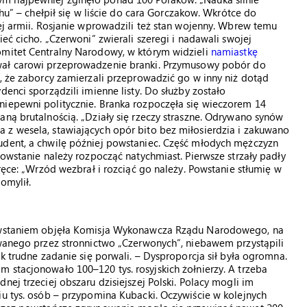
chu” – chełpił się w liście do cara Gorczakow. Wkrótce do
iej armii. Rosjanie wprowadzili też stan wojenny. Wbrew temu
eć cicho. „Czerwoni” zwierali szeregi i nadawali swojej
omitet Centralny Narodowy, w którym widzieli
namiastkę
wał carowi przeprowadzenie branki. Przymusowy pobór do
j, że zaborcy zamierzali przeprowadzić go w inny niż dotąd
denci sporządzili imienne listy. Do służby zostało
niepewni politycznie. Branka rozpoczęła się wieczorem 14
aną brutalnością. „Działy się rzeczy straszne. Odrywano synów
 z wesela, stawiających opór bito bez miłosierdzia i zakuwano
udent, a chwilę później powstaniec. Część młodych mężczyzn
powstanie należy rozpocząć natychmiast. Pierwsze strzały padły
 ręce: „Wrzód wezbrał i rozciąć go należy. Powstanie stłumię w
omylił.
 powstaniem objęła Komisja Wykonawcza Rządu Narodowego, na
owanego przez stronnictwo „Czerwonych”, niebawem przystąpili
ak trudne zadanie się porwali. – Dysproporcja sił była ogromna.
 stacjonowało 100–120 tys. rosyjskich żołnierzy. A trzeba
nej trzeciej obszaru dzisiejszej Polski. Polacy mogli im
iu tys. osób – przypomina Kubacki. Oczywiście w kolejnych