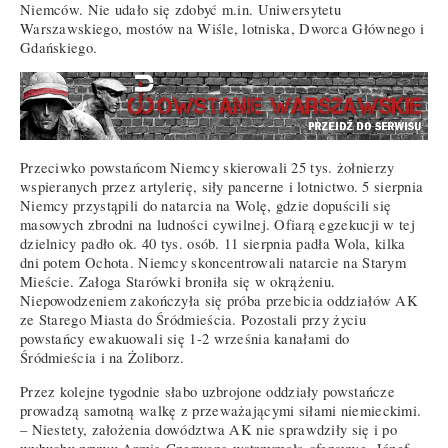
Niemców. Nie udało się zdobyć m.in. Uniwersytetu
Warszawskiego, mostów na Wiśle, lotniska, Dworca Głównego i
Gdańskiego.
Przeciwko powstańcom Niemcy skierowali 25 tys. żołnierzy
wspieranych przez artylerię, siły pancerne i lotnictwo. 5 sierpnia
Niemcy przystąpili do natarcia na Wolę, gdzie dopuścili się
masowych zbrodni na ludności cywilnej. Ofiarą egzekucji w tej
dzielnicy padło ok. 40 tys. osób. 11 sierpnia padła Wola, kilka
dni potem Ochota. Niemcy skoncentrowali natarcie na Starym
Mieście. Załoga Starówki broniła się w okrążeniu.
Niepowodzeniem zakończyła się próba przebicia oddziałów AK
ze Starego Miasta do Śródmieścia. Pozostali przy życiu
powstańcy ewakuowali się 1-2 września kanałami do
Śródmieścia i na Żoliborz.
Przez kolejne tygodnie słabo uzbrojone oddziały powstańcze
prowadzą samotną walkę z przeważającymi siłami niemieckimi.
– Niestety, założenia dowództwa AK nie sprawdziły się i po