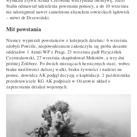
wybuchu zrywu Armia Czerwona wstrzymała ofensywę, Józef
Stalin odmawiał udzielenia powstaniu pomocy, a do 10 września
nie udostępniał nawet samolotom alianckim sowieckich lądowisk
– mówi dr Drzewiński.
Mit powstania
Niemcy wypierali powstańców z kolejnych dzielnic: 6 września
zdobyli Powiśle, niepowodzeniem zakończyła się próba desantu
oddziałów 1 Armii WP z Pragi, 23 września padł Przyczółek
Czerniakowski, 27 września skapitulował Mokotów, a trzy dni
później Żoliborz. Po dwóch miesiącach heroicznych starć, wobec
braku możliwości dalszej walki, braku żywności i nadziei na
pomoc, dowódca AK podjął decyzję o kapitulacji. 2 października
przedstawiciele KG AK podpisali w Ożarowie układ o
zaprzestaniu działań wojennych.