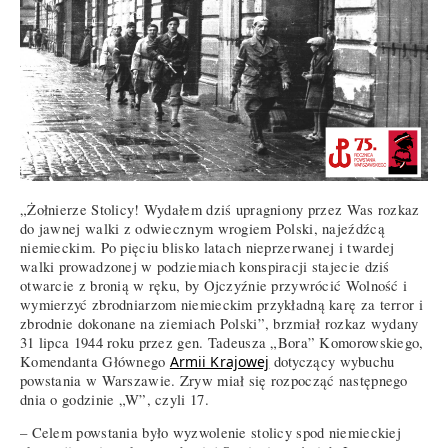
„Żołnierze Stolicy! Wydałem dziś upragniony przez Was rozkaz
do jawnej walki z odwiecznym wrogiem Polski, najeźdźcą
niemieckim. Po pięciu blisko latach nieprzerwanej i twardej
walki prowadzonej w podziemiach konspiracji stajecie dziś
otwarcie z bronią w ręku, by Ojczyźnie przywrócić Wolność i
wymierzyć zbrodniarzom niemieckim przykładną karę za terror i
zbrodnie dokonane na ziemiach Polski”, brzmiał rozkaz wydany
31 lipca 1944 roku przez gen. Tadeusza „Bora” Komorowskiego,
Komendanta Głównego
Armii Krajowej
dotyczący wybuchu
powstania w Warszawie. Zryw miał się rozpocząć następnego
dnia o godzinie „W”, czyli 17.
– Celem powstania było wyzwolenie stolicy spod niemieckiej