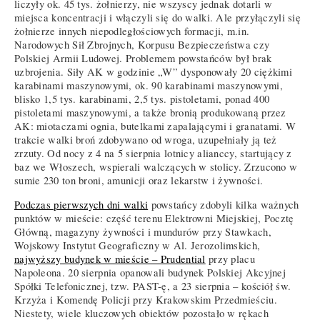
liczyły ok. 45 tys. żołnierzy, nie wszyscy jednak dotarli w
miejsca koncentracji i włączyli się do walki. Ale przyłączyli się
żołnierze innych niepodległościowych formacji, m.in.
Narodowych Sił Zbrojnych, Korpusu Bezpieczeństwa czy
Polskiej Armii Ludowej. Problemem powstańców był brak
uzbrojenia. Siły AK w godzinie „W” dysponowały 20 ciężkimi
karabinami maszynowymi, ok. 90 karabinami maszynowymi,
blisko 1,5 tys. karabinami, 2,5 tys. pistoletami, ponad 400
pistoletami maszynowymi, a także bronią produkowaną przez
AK: miotaczami ognia, butelkami zapalającymi i granatami. W
trakcie walki broń zdobywano od wroga, uzupełniały ją też
zrzuty. Od nocy z 4 na 5 sierpnia lotnicy alianccy, startujący z
baz we Włoszech, wspierali walczących w stolicy. Zrzucono w
sumie 230 ton broni, amunicji oraz lekarstw i żywności.
Podczas pierwszych dni walki
powstańcy zdobyli kilka ważnych
punktów w mieście: część terenu Elektrowni Miejskiej, Pocztę
Główną, magazyny żywności i mundurów przy Stawkach,
Wojskowy Instytut Geograficzny w Al. Jerozolimskich,
najwyższy budynek w mieście – Prudential
przy placu
Napoleona. 20 sierpnia opanowali budynek Polskiej Akcyjnej
Spółki Telefonicznej, tzw. PAST-ę, a 23 sierpnia – kościół św.
Krzyża i Komendę Policji przy Krakowskim Przedmieściu.
Niestety, wiele kluczowych obiektów pozostało w rękach