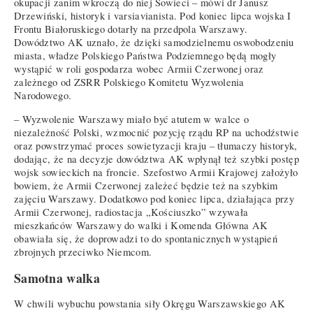
okupacji zanim wkroczą do niej Sowieci – mówi dr Janusz
Drzewiński, historyk i varsiavianista. Pod koniec lipca wojska I
Frontu Białoruskiego dotarły na przedpola Warszawy.
Dowództwo AK uznało, że dzięki samodzielnemu oswobodzeniu
miasta, władze Polskiego Państwa Podziemnego będą mogły
wystąpić w roli gospodarza wobec Armii Czerwonej oraz
zależnego od ZSRR Polskiego Komitetu Wyzwolenia
Narodowego.
– Wyzwolenie Warszawy miało być atutem w walce o
niezależność Polski, wzmocnić pozycję rządu RP na uchodźstwie
oraz powstrzymać proces sowietyzacji kraju – tłumaczy historyk,
dodając, że na decyzje dowództwa AK wpłynął też szybki postęp
wojsk sowieckich na froncie. Szefostwo Armii Krajowej założyło
bowiem, że Armii Czerwonej zależeć będzie też na szybkim
zajęciu Warszawy. Dodatkowo pod koniec lipca, działająca przy
Armii Czerwonej, radiostacja „Kościuszko” wzywała
mieszkańców Warszawy do walki i Komenda Główna AK
obawiała się, że doprowadzi to do spontanicznych wystąpień
zbrojnych przeciwko Niemcom.
Samotna walka
W chwili wybuchu powstania siły Okręgu Warszawskiego AK