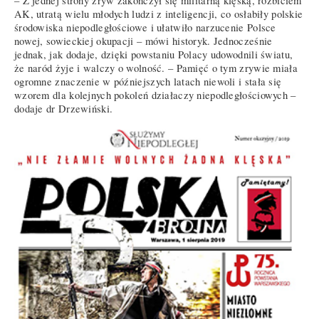
– Z jednej strony zryw zakończył się militarną klęską, rozbiciem
AK, utratą wielu młodych ludzi z inteligencji, co osłabiły polskie
środowiska niepodległościowe i ułatwiło narzucenie Polsce
nowej, sowieckiej okupacji – mówi historyk. Jednocześnie
jednak, jak dodaje, dzięki powstaniu Polacy udowodnili światu,
że naród żyje i walczy o wolność. – Pamięć o tym zrywie miała
ogromne znaczenie w późniejszych latach niewoli i stała się
wzorem dla kolejnych pokoleń działaczy niepodległościowych –
dodaje dr Drzewiński.