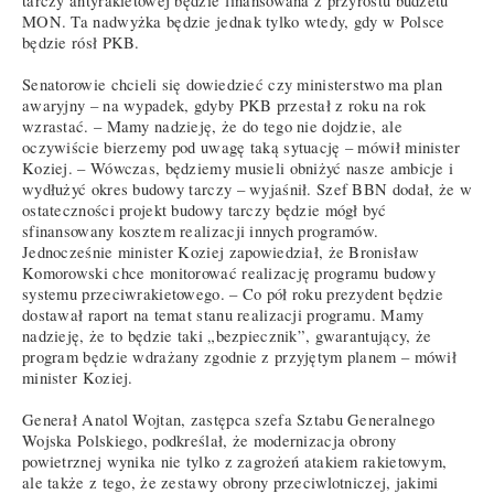
tarczy antyrakietowej będzie finansowana z przyrostu budżetu
MON. Ta nadwyżka będzie jednak tylko wtedy, gdy w Polsce
będzie rósł PKB.
Senatorowie chcieli się dowiedzieć czy ministerstwo ma plan
awaryjny – na wypadek, gdyby PKB przestał z roku na rok
wzrastać. – Mamy nadzieję, że do tego nie dojdzie, ale
oczywiście bierzemy pod uwagę taką sytuację – mówił minister
Koziej. – Wówczas, będziemy musieli obniżyć nasze ambicje i
wydłużyć okres budowy tarczy – wyjaśnił. Szef BBN dodał, że w
ostateczności projekt budowy tarczy będzie mógł być
sfinansowany kosztem realizacji innych programów.
Jednocześnie minister Koziej zapowiedział, że Bronisław
Komorowski chce monitorować realizację programu budowy
systemu przeciwrakietowego. – Co pół roku prezydent będzie
dostawał raport na temat stanu realizacji programu. Mamy
nadzieję, że to będzie taki „bezpiecznik”, gwarantujący, że
program będzie wdrażany zgodnie z przyjętym planem – mówił
minister Koziej.
Generał Anatol Wojtan, zastępca szefa Sztabu Generalnego
Wojska Polskiego, podkreślał, że modernizacja obrony
powietrznej wynika nie tylko z zagrożeń atakiem rakietowym,
ale także z tego, że zestawy obrony przeciwlotniczej, jakimi