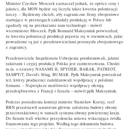
Minister Czesław Mroczek zaznaczał jednak, że oprócz ceny i
jakości, dla MON będzie się liczyła także kwestia polonizacji
tarczy. – Będziemy chcieli, aby zagraniczne firmy zbrojeniowe
startujące w przetargach zakładały produkcję w Polsce lub
zgadzały się na przekazanie nam technologii – mówił
wiceminister Mroczek. Ppłk Romuald Maksymiuk potwierdzał,
że kwestia polonizacji produkcji pojawia się w rozmowach, jakie
prowadzone są już z przedstawicielami przemysłu zbrojeniowego
z zagranicy.
Przedstawiciele Inspektoratu Uzbrojenia poinformowali, jakimi
rakietami i czyjej produkcji Polska jest zainteresowana. Chodzi
m.in. o zestawy NASAMS II, SPYDER, BARAK, PATRIOT,
SAMPT/T, David's Sling, BUMAR. Ppłk Maksymiuk powiedział
też, którzy producenci zadeklarowali współpracę z polskimi
firmami. – Największe możliwości współpracy oferują
przedsiębiorstwa z Francji i Izraela – mówił ppłk Maksymiuk.
Podczas posiedzenia komisji minister Stanisław Koziej, szef
BBN przedstawił senatorom główne założenia budowy obrony
przeciwrakietowej w ramach systemu obrony powietrznej kraju.
Do Senatu trafi wkrótce prezydencka ustawa wskazująca źródła
finansowania tego projektu. Według tego dokumentu budowa