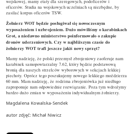
wojskowej, mamy etaty dla szeregowych, podoficerów i
oficerów. Studia na wojskowych uczelniach są niezbędne, by
zasilać korpus oficerów TSW.
Żołnierz WOT będzie posługiwał się nowoczesnym
wyposażeniem i uzbrojeniem. Dużo mówiliśmy o karabinkach
Grot, a niedawno ministerstwo poinformowało o zakupie
dronów uderzeniowych. Czy w najbliższym czasie do
żołnierzy WOT trafi jeszcze jakiś nowy sprzęt?
Mamy nadzieję, że polski przemysł zbrojeniowy zaoferuje nam
karabinek samopowtarzalny 7.62, który będzie podstawową
bronią dla naszych strzelców wyborowych w sekcjach lekkiej
piechoty. Oprócz tego poszukujemy nowego lekkiego moździerza
60 mm. Mam nadzieję, że rodzima zbrojeniówka już niedługo
zaproponuje nam odpowiednie rozwiązanie. Poza tym wdrożymy
bardzo dużo zmian w wyposażeniu indywidualnym żołnierzy.
Magdalena Kowalska-Sendek
autor zdjęć: Michał Niwicz