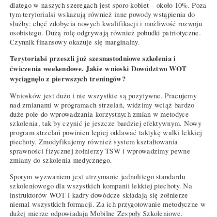
dlatego w naszych szeregach jest sporo kobiet – około 10%. Poza
tym terytorialsi wskazują również inne powody wstąpienia do
służby: chęć zdobycia nowych kwalifikacji i możliwość rozwoju
osobistego. Dużą rolę odgrywają również pobudki patriotyczne.
Czynnik finansowy okazuje się marginalny.
Terytorialsi przeszli już szesnastodniowe szkolenia i
ćwiczenia weekendowe. Jakie wnioski Dowództwo WOT
wyciągnęło z pierwszych treningów?
Wniosków jest dużo i nie wszystkie są pozytywne. Pracujemy
nad zmianami w programach strzelań, widzimy wciąż bardzo
duże pole do wprowadzania korzystnych zmian w metodyce
szkolenia, tak by czynić je jeszcze bardziej efektywnym. Nowy
program strzelań powinien lepiej oddawać taktykę walki lekkiej
piechoty. Zmodyfikujemy również system kształtowania
sprawności fizycznej żołnierzy TSW i wprowadzimy pewne
zmiany do szkolenia medycznego.
Sporym wyzwaniem jest utrzymanie jednolitego standardu
szkoleniowego dla wszystkich kompanii lekkiej piechoty. Na
instruktorów WOT i kadry dowódcze składają się żołnierze
niemal wszystkich formacji. Za ich przygotowanie metodyczne w
dużej mierze odpowiadają Mobilne Zespoły Szkoleniowe.