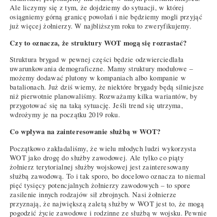
Ale liczymy się z tym, że dojdziemy do sytuacji, w której
osiągniemy górną granicę powołań i nie będziemy mogli przyjąć
już więcej żołnierzy. W najbliższym roku to zweryfikujemy.
Czy to oznacza, że struktury WOT mogą się rozrastać?
Struktura brygad w pewnej części będzie odzwierciedlała
uwarunkowania demograficzne. Mamy struktury modułowe –
możemy dodawać plutony w kompaniach albo kompanie w
batalionach. Już dziś wiemy, że niektóre brygady będą silniejsze
niż pierwotnie planowaliśmy. Rozważamy kilka wariantów, by
przygotować się na taką sytuację. Jeśli trend się utrzyma,
wdrożymy je na początku 2019 roku.
Co wpływa na zainteresowanie służbą w WOT?
Początkowo zakładaliśmy, że wielu młodych ludzi wykorzysta
WOT jako drogę do służby zawodowej. Ale tylko co piąty
żołnierz terytorialnej służby wojskowej jest zainteresowany
służbą zawodową. To i tak sporo, bo docelowo oznacza to niemal
pięć tysięcy potencjalnych żołnierzy zawodowych – to spore
zasilenie innych rodzajów sił zbrojnych. Nasi żołnierze
przyznają, że największą zaletą służby w WOT jest to, że mogą
pogodzić życie zawodowe i rodzinne ze służbą w wojsku. Pewnie