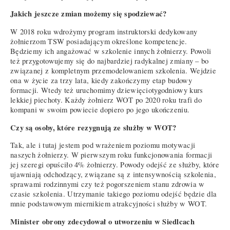
Jakich jeszcze zmian możemy się spodziewać?
W 2018 roku wdrożymy program instruktorski dedykowany
żołnierzom TSW posiadającym określone kompetencje.
Będziemy ich angażować w szkolenie innych żołnierzy. Powoli
też przygotowujemy się do najbardziej radykalnej zmiany – bo
związanej z kompletnym przemodelowaniem szkolenia. Wejdzie
ona w życie za trzy lata, kiedy zakończymy etap budowy
formacji. Wtedy też uruchomimy dziewięciotygodniowy kurs
lekkiej piechoty. Każdy żołnierz WOT po 2020 roku trafi do
kompani w swoim powiecie dopiero po jego ukończeniu.
Czy są osoby, które rezygnują ze służby w WOT?
Tak, ale i tutaj jestem pod wrażeniem poziomu motywacji
naszych żołnierzy. W pierwszym roku funkcjonowania formacji
jej szeregi opuściło 4% żołnierzy. Powody odejść ze służby, które
ujawniają odchodzący, związane są z intensywnością szkolenia,
sprawami rodzinnymi czy też pogorszeniem stanu zdrowia w
czasie szkolenia. Utrzymanie takiego poziomu odejść będzie dla
mnie podstawowym miernikiem atrakcyjności służby w WOT.
Minister obrony zdecydował o utworzeniu w Siedlcach