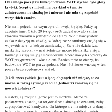
Od samego początku funkcjonowania WOT słychać było głosy
krytyki. Sceptycy mówili na przykład o tym, że
zainteresowanie służbą jest mierne i nie uda się zapełnić
wszystkich etatów.
Nie mam pojęcia, na czym opierali swoją krytykę. Fakty są
zupełnie inne. Około 20 tysięcy osób zadeklarowało zamiar
złożenia wniosku o powołanie do służby. Wielu kandydatów
czeka z decyzją na chwilę, w której nasze struktury znajdą się w
województwie, w którym zamieszkują. Świetnie działa tzw.
marketing szeptany – nasi żołnierze mocno identyfikują się z
formacją i stają się jej ambasadorami. Sporo nowych żołnierzy do
WOT przyprowadzili właśnie oni. Bardzo mnie to cieszy, bo
budowanie WOT to gra zespołowa. Nasi żołnierze wnoszą w ten
proces bezprecedensowy wkład.
Jeżeli rzeczywiście jest więcej chętnych niż miejsc, to co
można w takiej sytuacji zrobić? Jednostki zamkną się na
nowych żołnierzy?
Niestety, są miejsca, gdzie jest to możliwe. Mimo że
podstawową zasadą jest terytorialność służby, to czasami, żeby
zagospodarować kandydata, dla którego nie ma miejsca w danym
batalionie, proponujemy mu służbę w innym pobliskim miejscu.