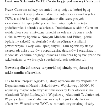
Centrum Szkolenia WOT. Co się kryje pod nazwą Centrum?
Przez Centrum należy rozumieć instytucję, w której będą
realizowane kursy podoficerskie dla żołnierzy zawodowych i
TSW, a także kursy dla kandydatów dla szeregowych
zawodowych i specjalistyczne. Tam więc będzie szkoła
podoficerska i ośrodek szkolenia. Dodatkowo w skład Centrum
wejdą dwa specjalistyczne ośrodki szkolenia. Jeden z nich
zlokalizowany będzie w Nowym Mieście nad Pilicą, gdzie
będziemy szkolić terytorialsów do współpracy z siłami
powietrznymi i wojskami specjalnymi. Tam będziemy uczyć
naprowadzania zrzutów zaopatrzenia, desantów i organizacji
lądowisk. Zadania drugiego ośrodka szkolenia będą związane ze
szkoleniami w wybranych specjalnościach wojskowych.
Nowością dla żołnierzy terytorialnej służby wojskowej są
także studia oficerskie.
Tak to tzw. projekt Agrykola, który opracowaliśmy wspólnie z
Departamentem Nauki i Szkolnictwa Wojskowego MON. 96
żołnierzy rozpoczęło trzynastomiesięczny kurs oficerski na
Akademii Wojsk Lądowych i Wojskowej Akademii Technicznej.
W przyszłym roku studia rozpoczną kolejni kandydaci na
oficerów. W strukturze WOT, w ramach terytorialnej służby