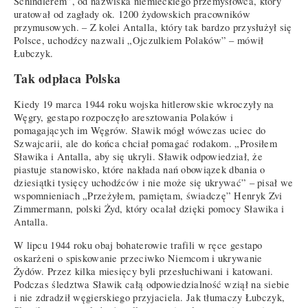
Schindlerem”, od nazwiska niemieckiego przemysłowca, który
uratował od zagłady ok. 1200 żydowskich pracowników
przymusowych. – Z kolei Antalla, który tak bardzo przysłużył się
Polsce, uchodźcy nazwali „Ojczulkiem Polaków” – mówił
Łubczyk.
Tak odpłaca Polska
Kiedy 19 marca 1944 roku wojska hitlerowskie wkroczyły na
Węgry, gestapo rozpoczęło aresztowania Polaków i
pomagających im Węgrów. Sławik mógł wówczas uciec do
Szwajcarii, ale do końca chciał pomagać rodakom. „Prosiłem
Sławika i Antalla, aby się ukryli. Sławik odpowiedział, że
piastuje stanowisko, które nakłada nań obowiązek dbania o
dziesiątki tysięcy uchodźców i nie może się ukrywać” – pisał we
wspomnieniach „Przeżyłem, pamiętam, świadczę” Henryk Zvi
Zimmermann, polski Żyd, który ocalał dzięki pomocy Sławika i
Antalla.
W lipcu 1944 roku obaj bohaterowie trafili w ręce gestapo
oskarżeni o spiskowanie przeciwko Niemcom i ukrywanie
Żydów. Przez kilka miesięcy byli przesłuchiwani i katowani.
Podczas śledztwa Sławik całą odpowiedzialność wziął na siebie
i nie zdradził węgierskiego przyjaciela. Jak tłumaczy Łubczyk,