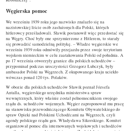
Węgierska pomoc
We wrześniu 1939 roku jego nazwisko znalazło się na
nazistowskiej liście osób zasłużonych dla Polski, których
hitlerowcy prześladowali. Sławik postanowił więc przedostać się
na Węgry. Choć były one sprzymierzone z Hitlerem, to starały
się prowadzić samodzielną politykę. – Władze węgierskie we
wrześniu 1939 roku odmówiły przejazdu przez swoje terytorium
wojskom niemieckim w celu zaatakowania Polski od południa. A
po 17 września otworzyły granice dla polskich uchodźców –
przypominał podczas uroczystości Grzegorz Łubczyk, były
ambasador Polski na Węgrzech. Z okupowanego kraju uciekło
wówczas ponad 120 tys. Polaków.
W obozie dla polskich uchodźców Sławik poznał Józsefa
Antalla, węgierskiego urzędnika ministerstwa spraw
wewnętrznych, który właśnie został pełnomocnikiem swojego
rządu ds. uchodźców wojennych. Węgier zaproponował mu pracę
na stanowisku przewodniczącego Komitetu Obywatelskiego do
spraw Opieki nad Polskimi Uchodźcami na Węgrzech, czyli
agendy polskiego rządu gen. Władysława Sikorskiego. Komitet
organizował pomoc dla internowanych wojskowych i uchodźców