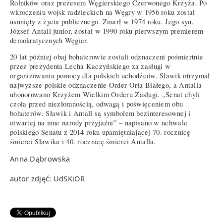
Rolników oraz prezesem Węgierskiego Czerwonego Krzyża. Po
wkroczeniu wojsk radzieckich na Węgry w 1956 roku został
usunięty z życia publicznego. Zmarł w 1974 roku. Jego syn,
József Antall junior, został w 1990 roku pierwszym premierem
demokratycznych Węgier.
20 lat później obaj bohaterowie zostali odznaczeni pośmiertnie
przez prezydenta Lecha Kaczyńskiego za zasługi w
organizowaniu pomocy dla polskich uchodźców. Sławik otrzymał
najwyższe polskie odznaczenie Order Orła Białego, a Antalla
uhonorowano Krzyżem Wielkim Orderu Zasługi. „Senat chyli
czoła przed niezłomnością, odwagą i poświęceniem obu
bohaterów. Sławik i Antall są symbolem bezinteresownej i
otwartej na inne narody przyjaźni” – napisano w uchwale
polskiego Senatu z 2014 roku upamiętniającej 70. rocznicę
śmierci Sławika i 40. rocznicę śmierci Antalla.
Anna Dąbrowska
autor zdjęć: UdSKiOR