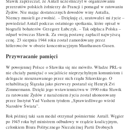
Sławik zaprzeczał, że Antall uczestniczył w organizowaniu
przerzutów polskich żołnierzy do Francji i pomagał w ratowaniu
Żydów. Nie mając dostatecznych dowodów winy Antalla,
Niemcy musieli go zwolnić. – Dziękuję ci, uratowałeś mi życie –
powiedział Antall podczas ostatniego spotkania, które opisał w
biografii bohaterów Grzegorz Łubczyk. – Tak odpłaca Polska –
odparł wówczas Sławik. Za swoją postawę zapłacił najwyższą
cenę. 23 sierpnia 1944 roku został zamordowany przez
hitlerowców w obozie koncentracyjnym Mauthausen-Gusen.
Przywracanie pamięci
W powojennej Polsce o Sławiku się nie mówiło. Władze PRL-u
nie chciały pamiętać o socjaliście nieprzychylnym komunistom i
delegacie nieuznawanego przez nich rządu Sikorskiego. O
rehabilitację Ślązaka jako pierwszy postarał się Henryk Zvi
Zimmermann. Dzięki jego wstawiennictwu w 1990 roku Sławik
za ratowanie Żydów z narażeniem życia został uhonorowany
przez Instytut Yad Vashem tytułem „Sprawiedliwego wśród
Narodów Świata”.
Rok później taki sam medal otrzymał pośmiertnie Antall. Węgier
po 1945 roku był ministrem odbudowy w rządzie koalicyjnym,
członkiem Biura Politycznego Niezależnej Partii Drobnych