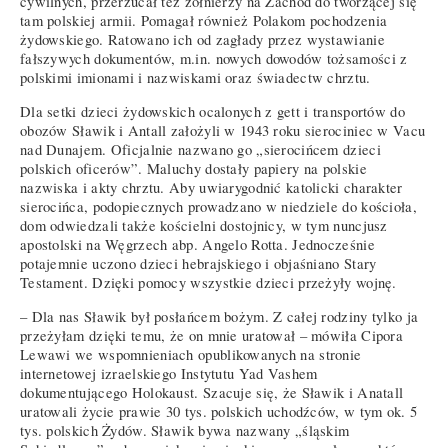
cywilnych, przerzucał też żołnierzy na Zachód do tworzącej się
tam polskiej armii. Pomagał również Polakom pochodzenia
żydowskiego. Ratowano ich od zagłady przez wystawianie
fałszywych dokumentów, m.in. nowych dowodów tożsamości z
polskimi imionami i nazwiskami oraz świadectw chrztu.
Dla setki dzieci żydowskich ocalonych z gett i transportów do
obozów Sławik i Antall założyli w 1943 roku sierociniec w Vacu
nad Dunajem. Oficjalnie nazwano go „sierocińcem dzieci
polskich oficerów”. Maluchy dostały papiery na polskie
nazwiska i akty chrztu. Aby uwiarygodnić katolicki charakter
sierocińca, podopiecznych prowadzano w niedziele do kościoła,
dom odwiedzali także kościelni dostojnicy, w tym nuncjusz
apostolski na Węgrzech abp. Angelo Rotta. Jednocześnie
potajemnie uczono dzieci hebrajskiego i objaśniano Stary
Testament. Dzięki pomocy wszystkie dzieci przeżyły wojnę.
– Dla nas Sławik był posłańcem bożym. Z całej rodziny tylko ja
przeżyłam dzięki temu, że on mnie uratował – mówiła Cipora
Lewawi we wspomnieniach opublikowanych na stronie
internetowej izraelskiego Instytutu Yad Vashem
dokumentującego Holokaust. Szacuje się, że Sławik i Anatall
uratowali życie prawie 30 tys. polskich uchodźców, w tym ok. 5
tys. polskich Żydów. Sławik bywa nazwany „śląskim