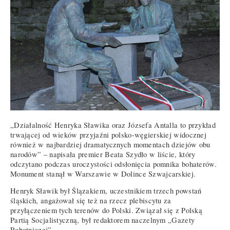
„Działalność Henryka Sławika oraz Józsefa Antalla to przykład
trwającej od wieków przyjaźni polsko-węgierskiej widocznej
również w najbardziej dramatycznych momentach dziejów obu
narodów” – napisała premier Beata Szydło w liście, który
odczytano podczas uroczystości odsłonięcia pomnika bohaterów.
Monument stanął w Warszawie w Dolince Szwajcarskiej.
Henryk Sławik był Ślązakiem, uczestnikiem trzech powstań
śląskich, angażował się też na rzecz plebiscytu za
przyłączeniem tych terenów do Polski. Związał się z Polską
Partią Socjalistyczną, był redaktorem naczelnym „Gazety
Robotniczej”.