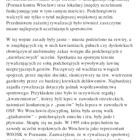
(Poznań kontra Wrocław) oraz lokalnej (między uczelniami
funkcjonującymi w tym samym mieście). Podchorążowie
walczyli nie tylko o tytuł najlepszej wojskowej uczelni.
Przedmiotem zażartej rywalizacji było również zaszczytne
miano najlepszych uczelnianych sportowców.
W tej wojnie zasady były jasne – miasta podzielono na rewiry, a
w znajdujących się w nich kawiarniach, pubach czy dyskotekach
obowiązywał nieformalny zakaz wstępu dla podchorążych z
„niewłaściwych” uczelni. Spotkania na spornym terenie
rywalizujących ze sobą podchorążych wywoływały lawinę
nieprzyjaznych gestów. Począwszy od wachlarza wrogich
spojrzeń, przez męskie docinki, skończywszy na tzw. wietrzeniu
garderoby przez co bardziej krewkich delikwentów. Najbardziej
zajadła rywalizacja dotyczyła jednak współzawodnictwa
sportowego. Przykładem (nie było to oczywiście regułą)
„kwatermistrze”, którzy byli lepsi w zawodach strzeleckich,
natomiast konkurencja z „panców” była lepsza w zawodach w
OSF. We Wrocławiu dyscypliną, która była areną walk
„gladiatorów” – podchorążych zmechu i iżu, były judo i
pływanie. Skupię się na judo. W 1995 roku pojechałem na
zawody uczelni wojskowych do Wrocławia jako reprezentant
WSOSK w Poznaniu. Zauważyłem, że w rywalizacji sportowej