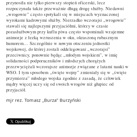
przynosiła nie tylko pierwszy stopień oficerski, lecz
rozpoczynała także przeważnie długą drogę służby. Niedawni
„wrogowie” często spotykali się w miejscach wyznaczonej
wyrokami kadrowymi służby. Nierzadko wczorajsi „wrogowie”
stawali się najlepszymi przyjaciółmi, którzy w czasie
pozasłużbowym przy kuflu piwa często wspominali wzajemne
animozje z łezką wzruszenia w oku, okraszoną rubasznym
humorem… Szczególnie w nowym otoczeniu jednostki
wojskowej, do której zostali oddelegowani „wczorajsi”
przeciwnicy, ponownie będąc „młodym wojskiem”, w imię
solidarności podporuczników i młodszych chorążych
przezwyciężali wczorajsze animozje związane z latami nauki w
WSO. I tym sposobem „święte wojny” zmieniały się w „święte
przymierza” młodego wojska zgodnie z zasadą, że człowiek
mądry więcej uczy się od swoich wrogów niż głupiec od
przyjaciół.
mjr rez. Tomasz „Burza” Burzyński