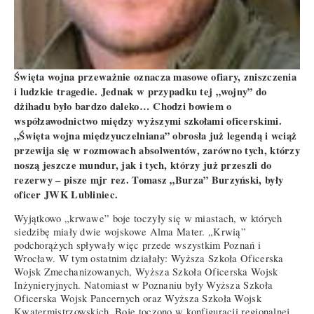
Święta wojna przeważnie oznacza masowe ofiary, zniszczenia
i ludzkie tragedie. Jednak w przypadku tej „wojny” do
dżihadu było bardzo daleko… Chodzi bowiem o
współzawodnictwo między wyższymi szkołami oficerskimi.
„Święta wojna międzyuczelniana” obrosła już legendą i wciąż
przewija się w rozmowach absolwentów, zarówno tych, którzy
noszą jeszcze mundur, jak i tych, którzy już przeszli do
rezerwy – pisze mjr rez. Tomasz „Burza” Burzyński, były
oficer JWK Lubliniec.
Wyjątkowo „krwawe” boje toczyły się w miastach, w których
siedzibę miały dwie wojskowe Alma Mater. „Krwią”
podchorążych spływały więc przede wszystkim Poznań i
Wrocław. W tym ostatnim działały: Wyższa Szkoła Oficerska
Wojsk Zmechanizowanych, Wyższa Szkoła Oficerska Wojsk
Inżynieryjnych. Natomiast w Poznaniu były Wyższa Szkoła
Oficerska Wojsk Pancernych oraz Wyższa Szkoła Wojsk
Kwatermistrzowskich. Boje toczono w konfiguracji regionalnej