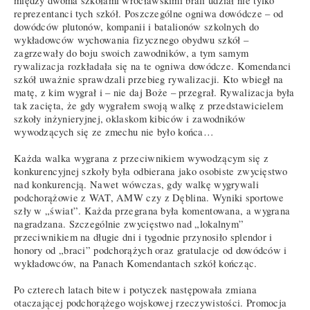
między dwoma szkołami wrocławskimi brali udział nie tylko
reprezentanci tych szkół. Poszczególne ogniwa dowódcze – od
dowódców plutonów, kompanii i batalionów szkolnych do
wykładowców wychowania fizycznego obydwu szkół –
zagrzewały do boju swoich zawodników, a tym samym
rywalizacja rozkładała się na te ogniwa dowódcze. Komendanci
szkół uważnie sprawdzali przebieg rywalizacji. Kto wbiegł na
matę, z kim wygrał i – nie daj Boże – przegrał. Rywalizacja była
tak zacięta, że gdy wygrałem swoją walkę z przedstawicielem
szkoły inżynieryjnej, oklaskom kibiców i zawodników
wywodzących się ze zmechu nie było końca…
Każda walka wygrana z przeciwnikiem wywodzącym się z
konkurencyjnej szkoły była odbierana jako osobiste zwycięstwo
nad konkurencją. Nawet wówczas, gdy walkę wygrywali
podchorążowie z WAT, AMW czy z Dęblina. Wyniki sportowe
szły w „świat”. Każda przegrana była komentowana, a wygrana
nagradzana. Szczególnie zwycięstwo nad „lokalnym”
przeciwnikiem na długie dni i tygodnie przynosiło splendor i
honory od „braci” podchorążych oraz gratulacje od dowódców i
wykładowców, na Panach Komendantach szkół kończąc.
Po czterech latach bitew i potyczek następowała zmiana
otaczającej podchorążego wojskowej rzeczywistości. Promocja