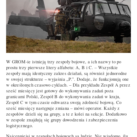
W GROM-ie istnieją trzy zespoły bojowe, a ich nazwy to po
prostu trzy pierwsze litery alfabetu: A, B i C. – Wszystkie
zespoły mają identyczny zakres działań, są również jednorodne
w swojej strukturze – wyjaśnia „P.”. Dodaje, że funkcjonują one
w określonych czasowo cyklach. – Dla przykładu Zespół A przez
sześć miesięcy jest gotowy do wykonywania zadań poza
granicami Polski, Zespół B do wykonywania zadań w kraju,
Zespół C w tym czasie odtwarza swoją zdolność bojową. Co
sześć miesięcy następuje zmiana – mówi operator. Każdy z
zespołów dzieli się na grupy, a te z kolei na sekcje. Dodatkowo
w zespole znajdują się grupy dowodzenia i zabezpieczenia
logistycznego.
Najcenniejsi w zespołach bojowych są ludzie. Nie wiadomo, ilu