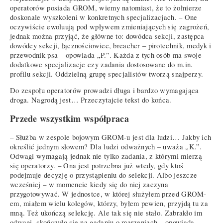
operatorów posiada GROM, wiemy natomiast, że to żołnierze
doskonale wyszkoleni w konkretnych specjalizacjach. – One
oczywiście ewoluują pod wpływem zmieniających się zagrożeń,
jednak można przyjąć, że główne to: dowódca sekcji, zastępca
dowódcy sekcji, łącznościowiec, breacher – pirotechnik, medyk i
przewodnik psa – opowiada „P.”. Każda z tych osób ma swoje
dodatkowe specjalizacje czy zadania dostosowane do m.in.
profilu sekcji. Oddzielną grupę specjalistów tworzą snajperzy.
Do zespołu operatorów prowadzi długa i bardzo wymagająca
droga. Nagrodą jest… Przeczytajcie tekst do końca.
Przede wszystkim współpraca
– Służba w zespole bojowym GROM-u jest dla ludzi… Jakby ich
określić jednym słowem? Dla ludzi odważnych – uważa „K.”.
Odwagi wymagają jednak nie tylko zadania, z którymi mierzą
się operatorzy. – Ona jest potrzebna już wtedy, gdy ktoś
podejmuje decyzję o przystąpieniu do selekcji. Albo jeszcze
wcześniej – w momencie kiedy się do niej zaczyna
przygotowywać. W jednostce, w której służyłem przed GROM-
em, miałem wielu kolegów, którzy, byłem pewien, przyjdą tu za
mną. Też ukończą selekcję. Ale tak się nie stało. Zabrakło im
odwagi, skończyło się na gadaniu o marzeniach – opowiada