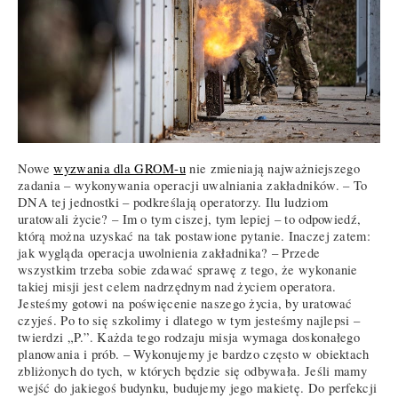
Nowe
wyzwania dla GROM-u
nie zmieniają najważniejszego
zadania – wykonywania operacji uwalniania zakładników. – To
DNA tej jednostki – podkreślają operatorzy. Ilu ludziom
uratowali życie? – Im o tym ciszej, tym lepiej – to odpowiedź,
którą można uzyskać na tak postawione pytanie. Inaczej zatem:
jak wygląda operacja uwolnienia zakładnika? – Przede
wszystkim trzeba sobie zdawać sprawę z tego, że wykonanie
takiej misji jest celem nadrzędnym nad życiem operatora.
Jesteśmy gotowi na poświęcenie naszego życia, by uratować
czyjeś. Po to się szkolimy i dlatego w tym jesteśmy najlepsi –
twierdzi „P.”. Każda tego rodzaju misja wymaga doskonałego
planowania i prób. – Wykonujemy je bardzo często w obiektach
zbliżonych do tych, w których będzie się odbywała. Jeśli mamy
wejść do jakiegoś budynku, budujemy jego makietę. Do perfekcji