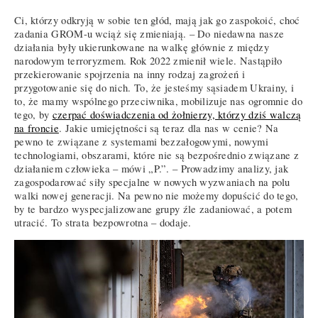
Ci, którzy odkryją w sobie ten głód, mają jak go zaspokoić, choć
zadania GROM-u wciąż się zmieniają. – Do niedawna nasze
działania były ukierunkowane na walkę głównie z między
narodowym terroryzmem. Rok 2022 zmienił wiele. Nastąpiło
przekierowanie spojrzenia na inny rodzaj zagrożeń i
przygotowanie się do nich. To, że jesteśmy sąsiadem Ukrainy, i
to, że mamy wspólnego przeciwnika, mobilizuje nas ogromnie do
tego, by
czerpać doświadczenia od żołnierzy, którzy dziś walczą
na froncie
. Jakie umiejętności są teraz dla nas w cenie? Na
pewno te związane z systemami bezzałogowymi, nowymi
technologiami, obszarami, które nie są bezpośrednio związane z
działaniem człowieka – mówi „P.”. – Prowadzimy analizy, jak
zagospodarować siły specjalne w nowych wyzwaniach na polu
walki nowej generacji. Na pewno nie możemy dopuścić do tego,
by te bardzo wyspecjalizowane grupy źle zadaniować, a potem
utracić. To strata bezpowrotna – dodaje.