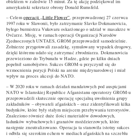
obiektem w zaledwie 15 minut. Za tę akcję podziękował im
amerykański sekretarz obrony Donald Rumsfeld.
– Celem
operacji „Little Flower”
, przeprowadzonej 27 czerwca
1997 roku w Slawonii, było zatrzymanie Slavko Dokmanovicia,
byłego burmistrza Vukovaru oskarżonego o udział w masakrze w
Ovčarze. Misję, w ramach operacji Organizacji Narodów
Zjednoczonych UNTAES, GROM przeprowadził samodzielnie.
Żołnierze przygotowali zasadzkę, symulowany wypadek drogowy,
dzięki któremu udało się zatrzymać zbrodniarza. Dokmanovicia
przewieziono do Trybunału w Hadze, gdzie po kilku dniach
popełnił samobójstwo. Sukces GROM-u przyczynił się do
wzmocnienia pozycji Polski na arenie międzynarodowej i miał
wpływ na proces akcesji do NATO.
– W 2020 roku w ramach działań mandatowych pod auspicjami
NATO w Islamskiej Republice Afganistanu operatorzy GROM-u
przeprowadzili skutecznie operację specjalną uwolnienia grupy
zakładników – obywateli afgańskich – oraz zidentyfikowali kilka
budynków, które były stałym miejscem przebywania terrorystów.
Znaleziono również duże ilości materiałów dowodowych,
ładunków wybuchowych i granatów moździerzowych, które
następnie zneutralizowano. Operacja ta stanowiła istotny sukces
i odbiła się szerokim echem w mediach afgańskich na szczeblu