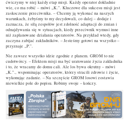
ćwiczymy w niej każdy etap misji. Każdy operator dokładnie
wie, co ma robić – mówi „K.”. Kluczowe dla sukcesu misji jest
zaskoczenie przeciwnika. – Chcemy ją wykonać na naszych
warunkach, żebyśmy to my decydowali, co dalej – dodaje i
zaznacza, że siłą zespołów jest zdolność adaptacji do zmian i
odnajdywania się w sytuacjach, kiedy przeciwnik wymusi inne
niż zaplanowane działania operatorów. Na przykład wtedy, gdy
zaczyna zabijać zakładników. – Jesteśmy gotowi na wszystko –
przyznaje „P.”.
Nie zawsze wszystko idzie zgodnie z planem. GROM to nie
cudotwórcy. – Efektem misji ma być uratowanie życia zakładnika
i to, że wracamy do domu cali. Ale los bywa okrutny – mówi
„K.”., wspominając operatorów, którzy stracili zdrowie i życie,
wykonując zadanie. – Na szczęście GROM losowi zostawia
niewielkie pole do popisu. Robimy swoje – kończy.