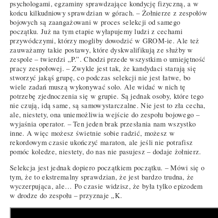
psychologami, egzaminy sprawdzające kondycję fizyczną, a w
końcu kilkudniowy sprawdzian w górach. – Żołnierze z zespołów
bojowych są zaangażowani w proces selekcji od samego
początku. Już na tym etapie wyłapujemy ludzi z cechami
przywódczymi, którzy mogliby dowodzić w GROM-ie. Ale też
zauważamy takie postawy, które dyskwalifikują ze służby w
zespole – twierdzi „P.”. Chodzi przede wszystkim o umiejętność
pracy zespołowej. – Zwykle jest tak, że kandydaci starają się
stworzyć jakąś grupę, co podczas selekcji nie jest łatwe, bo
wiele zadań muszą wykonywać solo. Ale widać w nich tę
potrzebę zjednoczenia się w grupie. Są jednak osoby, które tego
nie czują, idą same, są samowystarczalne. Nie jest to zła cecha,
ale, niestety, ona uniemożliwia wejście do zespołu bojowego –
wyjaśnia operator. – Ten jeden brak przesłania nam wszystko
inne. A więc możesz świetnie sobie radzić, możesz w
rekordowym czasie ukończyć maraton, ale jeśli nie potrafisz
pomóc koledze, niestety, do nas nie pasujesz – dodaje żołnierz.
Selekcja jest jednak dopiero początkiem początku. – Mówi się o
tym, że to ekstremalny sprawdzian, że jest bardzo trudna, że
wyczerpująca, ale… Po czasie widzisz, że była tylko epizodem
w drodze do zespołu – przyznaje „K.