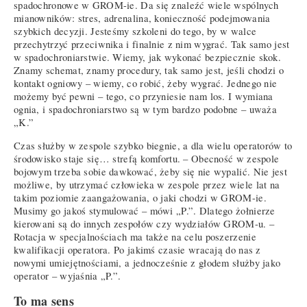
spadochronowe w GROM-ie. Da się znaleźć wiele wspólnych
mianowników: stres, adrenalina, konieczność podejmowania
szybkich decyzji. Jesteśmy szkoleni do tego, by w walce
przechytrzyć przeciwnika i finalnie z nim wygrać. Tak samo jest
w spadochroniarstwie. Wiemy, jak wykonać bezpiecznie skok.
Znamy schemat, znamy procedury, tak samo jest, jeśli chodzi o
kontakt ogniowy – wiemy, co robić, żeby wygrać. Jednego nie
możemy być pewni – tego, co przyniesie nam los. I wymiana
ognia, i spadochroniarstwo są w tym bardzo podobne – uważa
„K.”
Czas służby w zespole szybko biegnie, a dla wielu operatorów to
środowisko staje się… strefą komfortu. – Obecność w zespole
bojowym trzeba sobie dawkować, żeby się nie wypalić. Nie jest
możliwe, by utrzymać człowieka w zespole przez wiele lat na
takim poziomie zaangażowania, o jaki chodzi w GROM-ie.
Musimy go jakoś stymulować – mówi „P.”. Dlatego żołnierze
kierowani są do innych zespołów czy wydziałów GROM-u. –
Rotacja w specjalnościach ma także na celu poszerzenie
kwalifikacji operatora. Po jakimś czasie wracają do nas z
nowymi umiejętnościami, a jednocześnie z głodem służby jako
operator – wyjaśnia „P.”.
To ma sens