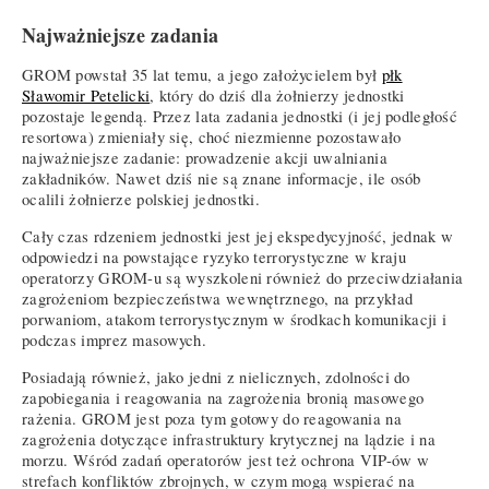
Najważniejsze zadania
GROM powstał 35 lat temu, a jego założycielem był
płk
Sławomir Petelicki
, który do dziś dla żołnierzy jednostki
pozostaje legendą. Przez lata zadania jednostki (i jej podległość
resortowa) zmieniały się, choć niezmienne pozostawało
najważniejsze zadanie: prowadzenie akcji uwalniania
zakładników. Nawet dziś nie są znane informacje, ile osób
ocalili żołnierze polskiej jednostki.
Cały czas rdzeniem jednostki jest jej ekspedycyjność, jednak w
odpowiedzi na powstające ryzyko terrorystyczne w kraju
operatorzy GROM-u są wyszkoleni również do przeciwdziałania
zagrożeniom bezpieczeństwa wewnętrznego, na przykład
porwaniom, atakom terrorystycznym w środkach komunikacji i
podczas imprez masowych.
Posiadają również, jako jedni z nielicznych, zdolności do
zapobiegania i reagowania na zagrożenia bronią masowego
rażenia. GROM jest poza tym gotowy do reagowania na
zagrożenia dotyczące infrastruktury krytycznej na lądzie i na
morzu. Wśród zadań operatorów jest też ochrona VIP-ów w
strefach konfliktów zbrojnych, w czym mogą wspierać na