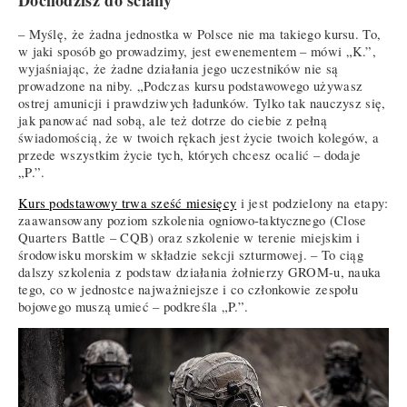
Dochodzisz do ściany
– Myślę, że żadna jednostka w Polsce nie ma takiego kursu. To,
w jaki sposób go prowadzimy, jest ewenementem – mówi „K.”,
wyjaśniając, że żadne działania jego uczestników nie są
prowadzone na niby. „Podczas kursu podstawowego używasz
ostrej amunicji i prawdziwych ładunków. Tylko tak nauczysz się,
jak panować nad sobą, ale też dotrze do ciebie z pełną
świadomością, że w twoich rękach jest życie twoich kolegów, a
przede wszystkim życie tych, których chcesz ocalić – dodaje
„P.”.
Kurs podstawowy trwa sześć miesięcy
i jest podzielony na etapy:
zaawansowany poziom szkolenia ogniowo-taktycznego (Close
Quarters Battle – CQB) oraz szkolenie w terenie miejskim i
środowisku morskim w składzie sekcji szturmowej. – To ciąg
dalszy szkolenia z podstaw działania żołnierzy GROM-u, nauka
tego, co w jednostce najważniejsze i co członkowie zespołu
bojowego muszą umieć – podkreśla „P.”.