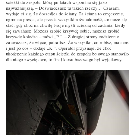
ścieżki do zespołu, którą po latach wspomina się jako
najważniejszą. – Doświadczasz tu takich rzeczy… Czasami
wydaje ci się, że doszedłeś do ściany. Ta ściana to zmęczenie,
ogromna presja, ale przede wszystkim świadomość, co może się
stać, gdy choć na chwilę twoje myśli uciekną od zadania, kiedy
się zawahasz. Możesz zrobić krzywdę sobie, możesz zrobić
krzywdę koledze – mówi „P.”. – Z drugiej strony codziennie
zauważasz, że więcej potrafisz. Że wszystko, co robisz, ma sens
i jest po coś – dodaje „K.”. Operator przyznaje, że choć
ukończenie każdego etapu ścieżki do zespołu bojowego stanowiło
dla niego zwycięstwo, to finał kursu bazowego był wyjątkowy.