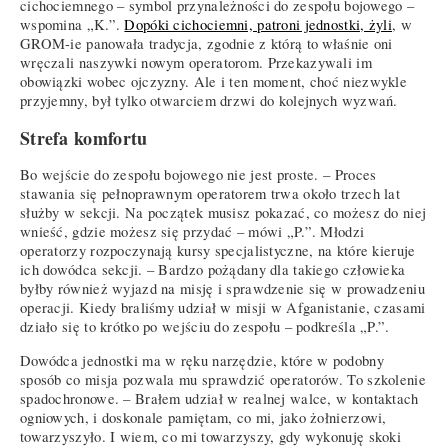
cichociemnego – symbol przynależności do zespołu bojowego –
wspomina „K.”.
Dopóki cichociemni, patroni jednostki, żyli
, w
GROM-ie panowała tradycja, zgodnie z którą to właśnie oni
wręczali naszywki nowym operatorom. Przekazywali im
obowiązki wobec ojczyzny. Ale i ten moment, choć niezwykle
przyjemny, był tylko otwarciem drzwi do kolejnych wyzwań.
Strefa komfortu
Bo wejście do zespołu bojowego nie jest proste. – Proces
stawania się pełnoprawnym operatorem trwa około trzech lat
służby w sekcji. Na początek musisz pokazać, co możesz do niej
wnieść, gdzie możesz się przydać – mówi „P.”. Młodzi
operatorzy rozpoczynają kursy specjalistyczne, na które kieruje
ich dowódca sekcji. – Bardzo pożądany dla takiego człowieka
byłby również wyjazd na misję i sprawdzenie się w prowadzeniu
operacji. Kiedy braliśmy udział w misji w Afganistanie, czasami
działo się to krótko po wejściu do zespołu – podkreśla „P.”.
Dowódca jednostki ma w ręku narzędzie, które w podobny
sposób co misja pozwala mu sprawdzić operatorów. To szkolenie
spadochronowe. – Brałem udział w realnej walce, w kontaktach
ogniowych, i doskonale pamiętam, co mi, jako żołnierzowi,
towarzyszyło. I wiem, co mi towarzyszy, gdy wykonuję skoki