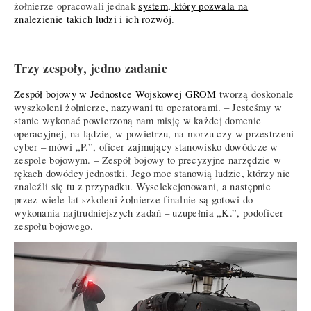
żołnierze opracowali jednak
system, który pozwala na
znalezienie takich ludzi i ich rozwój
.
Trzy zespoły, jedno zadanie
Zespół bojowy w Jednostce Wojskowej GROM
tworzą doskonale
wyszkoleni żołnierze, nazywani tu operatorami. – Jesteśmy w
stanie wykonać powierzoną nam misję w każdej domenie
operacyjnej, na lądzie, w powietrzu, na morzu czy w przestrzeni
cyber – mówi „P.”, oficer zajmujący stanowisko dowódcze w
zespole bojowym. – Zespół bojowy to precyzyjne narzędzie w
rękach dowódcy jednostki. Jego moc stanowią ludzie, którzy nie
znaleźli się tu z przypadku. Wyselekcjonowani, a następnie
przez wiele lat szkoleni żołnierze finalnie są gotowi do
wykonania najtrudniejszych zadań – uzupełnia „K.”, podoficer
zespołu bojowego.