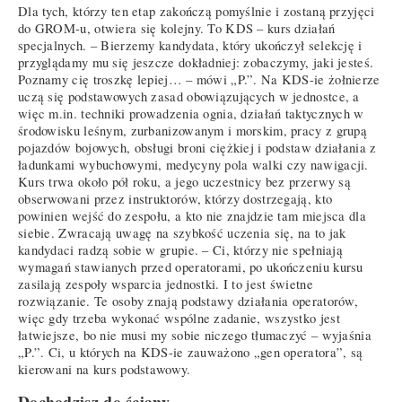
Dla tych, którzy ten etap zakończą pomyślnie i zostaną przyjęci
do GROM-u, otwiera się kolejny. To KDS – kurs działań
specjalnych. – Bierzemy kandydata, który ukończył selekcję i
przyglądamy mu się jeszcze dokładniej: zobaczymy, jaki jesteś.
Poznamy cię troszkę lepiej… – mówi „P.”. Na KDS-ie żołnierze
uczą się podstawowych zasad obowiązujących w jednostce, a
więc m.in. techniki prowadzenia ognia, działań taktycznych w
środowisku leśnym, zurbanizowanym i morskim, pracy z grupą
pojazdów bojowych, obsługi broni ciężkiej i podstaw działania z
ładunkami wybuchowymi, medycyny pola walki czy nawigacji.
Kurs trwa około pół roku, a jego uczestnicy bez przerwy są
obserwowani przez instruktorów, którzy dostrzegają, kto
powinien wejść do zespołu, a kto nie znajdzie tam miejsca dla
siebie. Zwracają uwagę na szybkość uczenia się, na to jak
kandydaci radzą sobie w grupie. – Ci, którzy nie spełniają
wymagań stawianych przed operatorami, po ukończeniu kursu
zasilają zespoły wsparcia jednostki. I to jest świetne
rozwiązanie. Te osoby znają podstawy działania operatorów,
więc gdy trzeba wykonać wspólne zadanie, wszystko jest
łatwiejsze, bo nie musi my sobie niczego tłumaczyć – wyjaśnia
„P.”. Ci, u których na KDS-ie zauważono „gen operatora”, są
kierowani na kurs podstawowy.