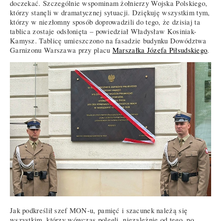
doczekać. Szczególnie wspominam żołnierzy Wojska Polskiego,
którzy stanęli w dramatycznej sytuacji. Dziękuję wszystkim tym,
którzy w niezłomny sposób doprowadzili do tego, że dzisiaj ta
tablica zostaje odsłonięta – powiedział Władysław Kosiniak-
Kamysz. Tablicę umieszczono na fasadzie budynku Dowództwa
Garnizonu Warszawa przy placu
Marszałka Józefa Piłsudskiego
.
Jak podkreślił szef MON-u, pamięć i szacunek należą się
wszystkim, którzy wówczas polegli, niezależnie od tego, po