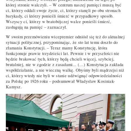
której stronie walczyli. – W centrum naszej pamięci muszą być
ci, którzy oddali swoje życie, ci, którzy stanęli po obu stronach
barykady, ci którzy ponieśli śmierć w przypadkowy sposób.
Wszyscy ci, którzy w bratobójczej walce ponieśli śmierć,
zasługują na pamięć – zaznaczył.
W swoim przemówieniu wicepremier odniósł się też do aktualnej
sytuacji politycznej, przypominając, że sto lat temu doszło do
złamania Konstytucji. – Teraz mamy Konstytucję, która
funkcjonuje prawie trzydzieści lat. Pewnie i w przyszłości nie
będzie brakować tych, którzy będą chcieli więcej, szybciej,
brutalniej, nie w zgodzie z zasadami... (…) Konstytucja zakłada
współdziałanie, a nie wieczną walkę. Obyśmy byli mądrzejsi niż
ci, którzy wtedy nie byli w stanie udźwignąć odpowiedzialności
za Polskę po 1926 roku – podsumował Władysław Kosiniak-
Kamysz.