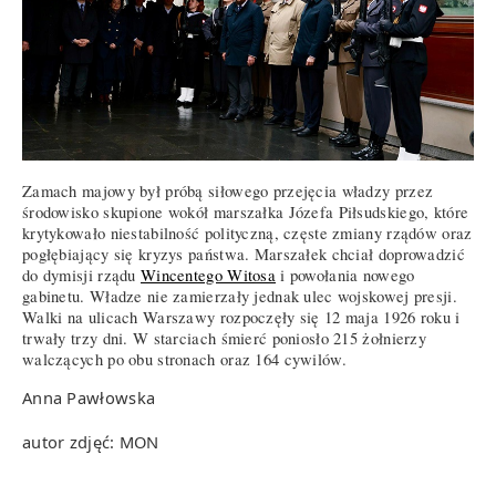
Zamach majowy był próbą siłowego przejęcia władzy przez
środowisko skupione wokół marszałka Józefa Piłsudskiego, które
krytykowało niestabilność polityczną, częste zmiany rządów oraz
pogłębiający się kryzys państwa. Marszałek chciał doprowadzić
do dymisji rządu
Wincentego Witosa
i powołania nowego
gabinetu. Władze nie zamierzały jednak ulec wojskowej presji.
Walki na ulicach Warszawy rozpoczęły się 12 maja 1926 roku i
trwały trzy dni. W starciach śmierć poniosło 215 żołnierzy
walczących po obu stronach oraz 164 cywilów.
Anna Pawłowska
autor zdjęć: MON