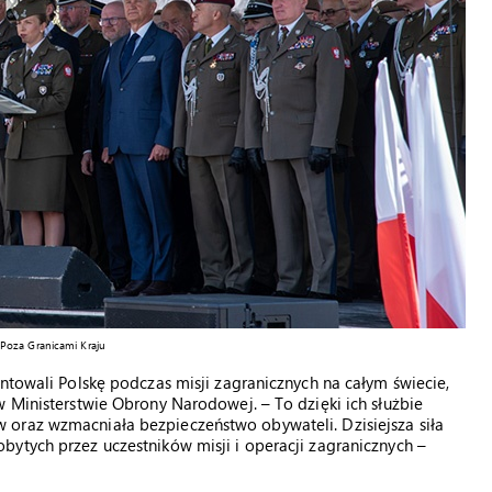
 Poza Granicami Kraju
ntowali Polskę podczas misji zagranicznych na całym świecie,
w Ministerstwie Obrony Narodowej. – To dzięki ich służbie
oraz wzmacniała bezpieczeństwo obywateli. Dzisiejsza siła
ytych przez uczestników misji i operacji zagranicznych –