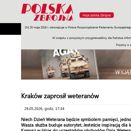
moja polska zbrojna
Od 25 maja 2018 r. obowiązuje w Polsce Rozporządzenie Parlamentu Europejskieg
Armia
Poligon
Sprzęt
Misje
Polityka
Prawo
W związku z powyższym przygotowaliśmy dla Państwa inform
Prosimy o 
Kraków zaprosił weteranów
29.05.2026, godz. 17:34
Niech Dzień Weterana będzie symbolem pamięci, jedności
Wasza służba buduje autorytet. Jesteście inspiracją dla
Kamysz w liście do uczestników obchodów Dnia Weterana