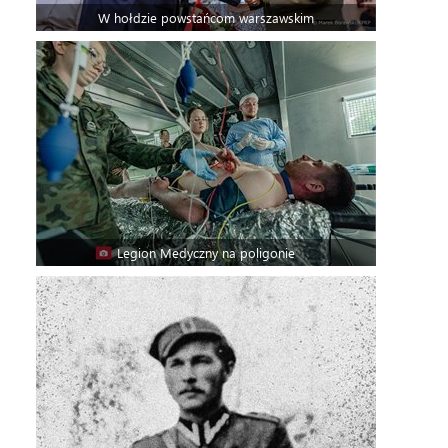
W hołdzie powstańcom warszawskim
Legion Medyczny na poligonie