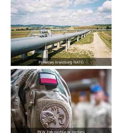
Paliwowy krwiobieg NATO
PKW Irak zostaje w Jordanii