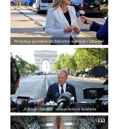
Produkcja pocisków do Patriotów w Polsce i Ukrainie?
„Koalicja chętnych” szykuje kolejne działania