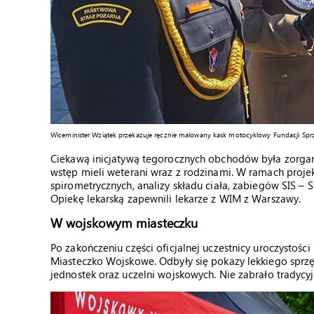
Wiceminister Wziątek przekazuje ręcznie malowany kask motocyklowy Fundacji Sp
Ciekawą inicjatywą tegorocznych obchodów była zorgan
wstęp mieli weterani wraz z rodzinami. W ramach projek
spirometrycznych, analizy składu ciała, zabiegów SIS – S
Opiekę lekarską zapewnili lekarze z WIM z Warszawy.
W wojskowym miasteczku
Po zakończeniu części oficjalnej uczestnicy uroczystości
Miasteczko Wojskowe. Odbyły się pokazy lekkiego sprzę
jednostek oraz uczelni wojskowych. Nie zabrało tradycy