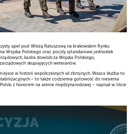
zysty apel pod Wieżą Ratuszową na krakowskim Rynku
na Wojska Polskiego oraz poczty sztandarowe jednostek
orządowych, kadra dowódcza Wojska Polskiego,
ozarządowych skupiających weteranów.
iejsce w historii współczesnych sił zbrojnych. Wasza służba to
stabilizacyjnych – to także codzienna gotowość do niesienia
olski z honorem na arenie międzynarodowej – napisał w liście