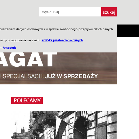
przetwarzaniem danych osobowych i w sprawie swobodnego przepływu takich danych
SH
SKLEP
Jednodniówki
Praca w WIW
simy o zapoznanie się z nimi:
Polityka przetwarzania danych
.
 –
Akceptuję
POLECAMY