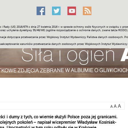
o i Rady (UE) 2016/679 z dnia 27 kwietnia 2016 r. w sprawie ochrony osób fizycznych w związku z 
Świat
Społeczność
Sport
Historia
Galerie
Wideo
ENGLI
oraz uchylenia dyrektywy 95/46/WE (ogólne rozporządzenie o ochronie danych, zwane także RODO).
acje dotyczące przetwarzania przez Wojskowy Instytut Wydawniczy Państwa danych osobowych. Pro
zaakceptowanie warunków przetwarzania danych osobowych przez Wojskowych Instytut Wydawniczy
A
A
A
 i dumy z tych, co wiernie służyli Polsce poza jej granicami.
 kolejnych pokoleń – napisał wicepremier Władysław Kosiniak-
. Uroczystości w tym roku odbyły się w Krakowie.