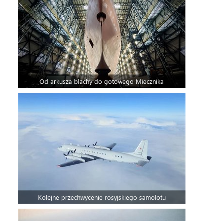
Od arkusza blachy do gotowego Miecznika
Kolejne przechwycenie rosyjskiego samolotu