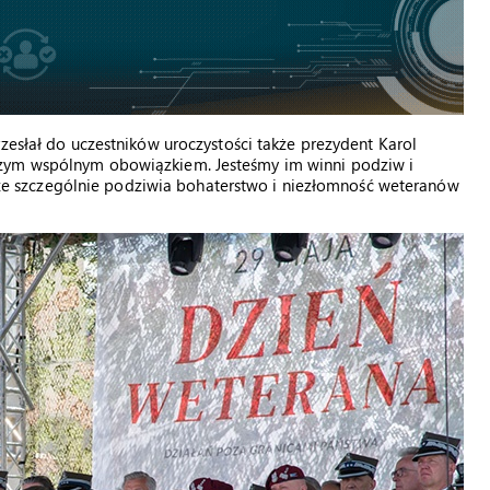
zesłał do uczestników uroczystości także prezydent Karol
szym wspólnym obowiązkiem. Jesteśmy im winni podziw i
ł, że szczególnie podziwia bohaterstwo i niezłomność weteranów