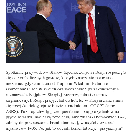
Spotkanie przywódców Stanów Zjednoczonych i Rosji rozpoczęło
się od symbolicznych gestów, których znaczenie pozostaje
nieznane, gdyż ani Donald Trup, ani Władimir Putin nie
skomentowali ich w swoich oświadczeniach po zakończonych
rozmowach. Najpierw Siergiej Ławrow, minister spraw
zagranicznych Rosji, przyjechał do hotelu, w którym zatrzymała
się rosyjska delegacja w bluzie z nadrukiem „CCCP” (z ros.
ZSRS). Później, chwilę przed powitaniem się prezydentów na
płycie lotniska, nad bazą przeleciał amerykański bombowiec B-2,
zdolny do przenoszenia broni atomowej, w asyście czterech
myśliwców F-35. Po, jak to ocenili komentatorzy, „przyjaznym”