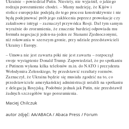
Ukrainie – powiedział Putin. Niestety, nie wyjaśnił, o jakiego
rodzaju porozumienie chodzi. – Mamy nadzieję, że Kijów i
stolice europejskie podejdą do tego procesu konstruktywnie i nie
będą podejmować prób jego zakłócenia poprzez prowokacje czy
zakulisowe intrygi – zaznaczył przywódca Rosji. Dał tym samym
wyraźnie do zrozumienia, że znacznie bardziej odpowiada mu
formuła negocjacji jeden-na-jeden ze Stanami Zjednoczonymi,
niż rokowania w szerszym gronie, przy udziale przedstawicieli
Ukrainy i Europy.
– Umowa nie jest zawarta póki nie jest zawarta – rozpoczął
swoje wystąpienie Donald Trump. Zapowiedział, że po spotkaniu
z Putinem wykona kilka telefonów m.in. do NATO i prezydenta
Wołodymira Zełenskiego, by przedstawić rezultaty rozmów.
Zaznaczył, że Ukraina będzie się musiała zgodzić na to, co
przedstawiciele amerykańskiej administracji ustalili na spotkaniu
z delegacją Rosyjską. Podobnie jednak jak Putin, nie przedstawił
żadnych szczegółów tego porozumienia.
Maciej Chilczuk
autor zdjęć: AA/ABACA / Abaca Press / Forum