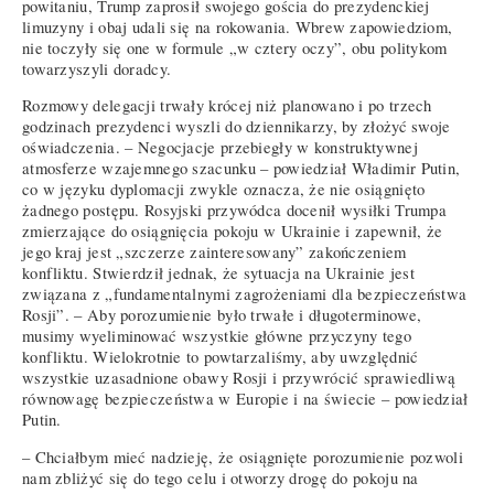
powitaniu, Trump zaprosił swojego gościa do prezydenckiej
limuzyny i obaj udali się na rokowania. Wbrew zapowiedziom,
nie toczyły się one w formule „w cztery oczy”, obu politykom
towarzyszyli doradcy.
Rozmowy delegacji trwały krócej niż planowano i po trzech
godzinach prezydenci wyszli do dziennikarzy, by złożyć swoje
oświadczenia. – Negocjacje przebiegły w konstruktywnej
atmosferze wzajemnego szacunku – powiedział Władimir Putin,
co w języku dyplomacji zwykle oznacza, że nie osiągnięto
żadnego postępu. Rosyjski przywódca docenił wysiłki Trumpa
zmierzające do osiągnięcia pokoju w Ukrainie i zapewnił, że
jego kraj jest „szczerze zainteresowany” zakończeniem
konfliktu. Stwierdził jednak, że sytuacja na Ukrainie jest
związana z „fundamentalnymi zagrożeniami dla bezpieczeństwa
Rosji”. – Aby porozumienie było trwałe i długoterminowe,
musimy wyeliminować wszystkie główne przyczyny tego
konfliktu. Wielokrotnie to powtarzaliśmy, aby uwzględnić
wszystkie uzasadnione obawy Rosji i przywrócić sprawiedliwą
równowagę bezpieczeństwa w Europie i na świecie – powiedział
Putin.
– Chciałbym mieć nadzieję, że osiągnięte porozumienie pozwoli
nam zbliżyć się do tego celu i otworzy drogę do pokoju na