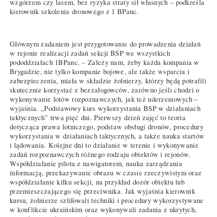
wzgórzem czy lasem, bez ryzyka straty sił własnych – podkreśla
kierownik szkolenia dronowego z 1 BPanc.
Głównym zadaniem jest przygotowanie do prowadzenia działań
w rejonie realizacji zadań sekcji BSP we wszystkich
pododdziałach 1BPanc. – Zależy nam, żeby każda kompania w
Brygadzie, nie tylko kompanie bojowe, ale także wsparcia i
zabezpieczenia, miała w składzie żołnierzy, którzy będą potrafili
skutecznie korzystać z bezzałogowców, zarówno jeśli chodzi o
wykonywanie lotów rozpoznawczych, jak też uderzeniowych –
wyjaśnia. „Podstawowy kurs wykorzystania BSP w działaniach
taktycznych” trwa pięć dni. Pierwszy dzień zajęć to teoria
dotycząca prawa lotniczego, podstaw obsługi dronów, procedury
wykorzystania w działaniach taktycznych, a także nauka startów
i lądowania. Kolejne dni to działanie w terenie i wykonywanie
zadań rozpoznawczych różnego rodzaju obiektów i rejonów.
Współdziałanie pilota z nawigatorem, nauka zarządzania
informacją, przekazywanie obrazu w czasie rzeczywistym oraz
współdziałanie kilku sekcji, na przykład dozór obiektu lub
przemieszczającego się przeciwnika. Jak wyjaśnia kierownik
kursu, żołnierze szlifowali techniki i procedury wykorzystywane
w konflikcie ukraińskim oraz wykonywali zadania z ukrytych,