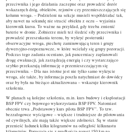
przeciwnika i jego działania zaczepne oraz prowadzić dozór
wskazanych dróg, obiektów, rejonów czy przemieszczających się
kolumn wroga. – Podzieleni na sekcje musieli współdziałać tak,
aby nawet na sekundę nie stracić obiektu z oczu – wyjaśnia
kierownik kursu. To ważne na przykład, gdy trzeba zmienić
baterie w dronie. Żołnierze mieli też śledzić siły przeciwnika i
prowadzić przeszukania terenu, by wykryć posterunki
obserwacyjne wroga, piechotę zaminowującą teren i grupy
dywersyjno-rozpoznawcze, w które wcielały się grupy pozoracji.
Podczas tego zadania oceniano, jak pancerniacy zaplanowali
drogę ewakuacji, jak zarządzają energią i czy wystarczająco
szybko przekazują informację o przemieszczającym się
przeciwniku. – Dla nas istotne jest nie tylko samo wykrycie
wroga, ale także, by informacja poszła natychmiast do dowódcy
oraz by była na bieżąco aktualizowana – wskazuje kierownik
szkolenia.
W planach są kolejne szkolenia, m.in. kurs budowy i eksploatacji
BSP FPV czy bojowego wykorzystania BSP FPV. Natomiast
obecnie trwa „Podstawowy kurs pilota BSP FPV”. To tzw.
bezzałogowce wyścigowe – większe i trudniejsze do pilotowania
od cywilnych, ale mają także większe zdolności. Są w stanie
przenieść ładunek kilku kilogramów na odległość kilkunastu
kilometrów. Poruszają się z prędkością nawet 150 km na