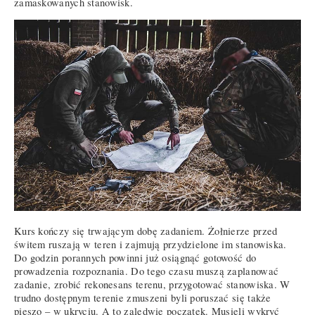
zamaskowanych stanowisk.
Kurs kończy się trwającym dobę zadaniem. Żołnierze przed
świtem ruszają w teren i zajmują przydzielone im stanowiska.
Do godzin porannych powinni już osiągnąć gotowość do
prowadzenia rozpoznania. Do tego czasu muszą zaplanować
zadanie, zrobić rekonesans terenu, przygotować stanowiska. W
trudno dostępnym terenie zmuszeni byli poruszać się także
pieszo – w ukryciu. A to zaledwie początek. Musieli wykryć