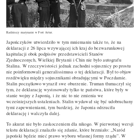
Radzieccy marynarze w Fort Artur.
Japończyków utwierdziło w tym mniemaniu także to, że na
deklaracji z 26 lipca wzywającej ich kraj do bezwarunkowej
kapitulacji obok podpisów przedstawicieli Stanów
Zjednoczonych, Wielkiej Brytanii i Chin nie było autografu
Stalina. W rzeczywistości jednak zachodni sojusznicy po prostu
nie poinformowali generalissimusa o tej deklaracji. Był to objaw
rozdźwięku między sojusznikami obradującymi w Poczdamie.
Stalin początkowo wyraził swe oburzenie. Truman tłumaczył się
tym, że deklarację wystosowały tylko te państwa, które były w
stanie wojny z Japonią, i że nic to nie zmienia we
wcześniejszych ustaleniach. Stalin wydawał się być udobruchany
tymi zapewnieniami, tym bardziej, że Japonia odrzuciła
deklarację i walczyła dalej.
To akurat nie było zaskoczeniem dla nikogo. W pierwotnej wersji
tekstu deklaracji znalazło się zdanie, które brzmiało: „Naród
japoński będzie mieć prawo wyboru własnej formy rządu”. W