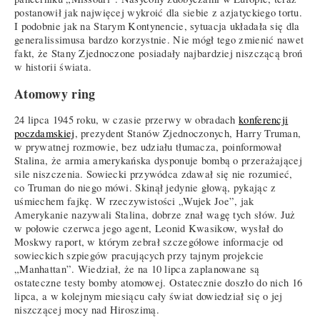
postanowił jak najwięcej wykroić dla siebie z azjatyckiego tortu.
I podobnie jak na Starym Kontynencie, sytuacja układała się dla
generalissimusa bardzo korzystnie. Nie mógł tego zmienić nawet
fakt, że Stany Zjednoczone posiadały najbardziej niszczącą broń
w historii świata.
Atomowy ring
24 lipca 1945 roku, w czasie przerwy w obradach
konferencji
poczdamskiej
, prezydent Stanów Zjednoczonych, Harry Truman,
w prywatnej rozmowie, bez udziału tłumacza, poinformował
Stalina, że armia amerykańska dysponuje bombą o przerażającej
sile niszczenia. Sowiecki przywódca zdawał się nie rozumieć,
co Truman do niego mówi. Skinął jedynie głową, pykając z
uśmiechem fajkę. W rzeczywistości „Wujek Joe”, jak
Amerykanie nazywali Stalina, dobrze znał wagę tych słów. Już
w połowie czerwca jego agent, Leonid Kwasikow, wysłał do
Moskwy raport, w którym zebrał szczegółowe informacje od
sowieckich szpiegów pracujących przy tajnym projekcie
„Manhattan”. Wiedział, że na 10 lipca zaplanowane są
ostateczne testy bomby atomowej. Ostatecznie doszło do nich 16
lipca, a w kolejnym miesiącu cały świat dowiedział się o jej
niszczącej mocy nad Hiroszimą.