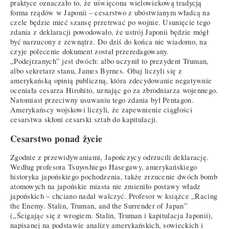
praktyce oznaczało to, że uświęcona wielowiekową tradycją
forma rządów w Japonii – cesarstwo z ubóstwianym władcą na
czele będzie mieć szansę przetrwać po wojnie. Usunięcie tego
zdania z deklaracji powodowało, że ustrój Japonii będzie mógł
być narzucony z zewnątrz. Do dziś do końca nie wiadomo, na
czyje polecenie dokument został przeredagowany.
„Podejrzanych” jest dwóch: albo uczynił to prezydent Truman,
albo sekretarz stanu, James Byrnes. Obaj liczyli się z
amerykańską opinią publiczną, która zdecydowanie negatywnie
oceniała cesarza Hirohito, uznając go za zbrodniarza wojennego.
Natomiast przeciwny usuwaniu tego zdania był Pentagon.
Amerykańscy wojskowi liczyli, że zapewnienie ciągłości
cesarstwa skłoni cesarski sztab do kapitulacji.
Cesarstwo ponad życie
Zgodnie z przewidywaniami, Japończycy odrzucili deklarację.
Według profesora Tsuyoshiego Hasegawy, amerykańskiego
historyka japońskiego pochodzenia, także zrzucenie dwóch bomb
atomowych na japońskie miasta nie zmieniło postawy władz
japońskich – chciano nadal walczyć. Profesor w książce „Racing
the Enemy. Stalin, Truman, and the Surrender of Japan”
(„Ścigając się z wrogiem. Stalin, Truman i kapitulacja Japonii),
napisanej na podstawie analizy amerykańskich, sowieckich i