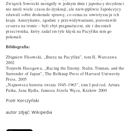
Związek Sowiecki nastąpiły w jednym dniu i japońscy decydenci
nie mieli wiele czasu do dyskusji, ale niewątpliwie Japończycy
zdawali sobie doskonale sprawę, co oznacza sowietyzacja ich
kraju. Amerykanie, zgodnie z przewidywaniami, pozostawili
cesarza na tronie – byli zbyt pragmatyczni, ale i doceniali
przeciwnika, który zadał im tyle klęsk na Pacyfiku nim go
pokonali.
Bibliografia:
Zbigniew Flisowski, „Burza na Pacyfiku”, tom II, Warszawa
2002
Tsuyoshi Hasegawa, „Racing the Enemy. Stalin, Truman, and the
Surrender of Japan”, The Belknap Press of Harvard University
Press, 2005
„Najnowsza historia świata 1945–1963”, tom I pod red. Artura
Patka, Jana Rydla, Janusza Józefa Węca, Kraków 2000
Piotr Korczyński
autor zdjęć: Wikipedia