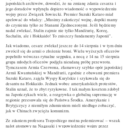
japońskich archiwów, dowodzi, że na zmianę zdania cesarza i
jego doradców wpłynęła dopiero wiadomość o wypowiedzeniu
wojny przez Związek Sowiecki. Premier Suzuki Kataro miał
apelować do władcy: „Musimy zakończyć wojnę, dopóki mamy
do czynienia tylko ze Stanami Zjednoczonymi. Jeśli będziemy
nadal zwlekać, Stalin zajmie nie tylko Mandżurię, Koreę,
Sachalin, ale i Hokkaido! To zniszczy fundamenty Japonii”.
Jak wiadomo, cesarz zwlekał jeszcze do 14 sierpnia i w tym dniu
zwrócił się do armii o złożenie broni. Wielu wyższych oficerów
popełniło wówczas rytualne seppuku, a nocą z 14 na 15 sierpnia
grupa młodych oficerów podjęła nieudaną próbę przewrotu.
Tymczasem Armia Czerwona, złamawszy szybko opór japońskiej
Armii Kwantuńskiej w Mandżurii, zgodnie z obawami premiera
Suzuki Kataro, zajęła Wyspy Kurylskie i szykowała się do
desantu na Hokkaido. Jednak wobec amerykańskich protestów,
Stalin uznał, że to zbyt ryzykowne. I tak małym kosztem zdobył
na Japończykach wiele, a rozgrywka o globalną supremację w
regionie przesuwała się do Państwa Środka. Amerykanie i
Brytyjczycy z niemiłym zdumieniem mieli niedługo zobaczyć,
jak w Chinach zwycięża komunizm.
Ze zdaniem profesora Tsuyoshiego można polemizować – wszak
nalot atomowy na Nagasaki i wypowiedzenie wojny przez