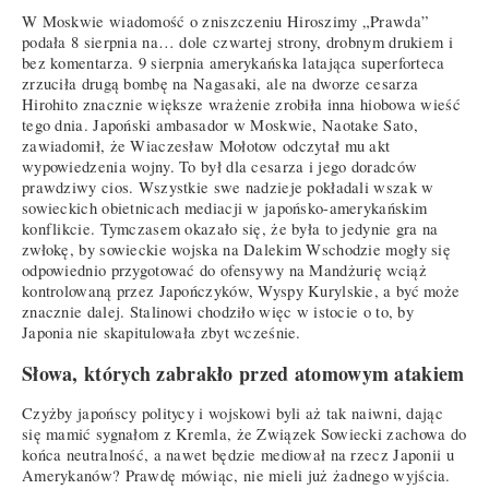
W Moskwie wiadomość o zniszczeniu Hiroszimy „Prawda”
podała 8 sierpnia na… dole czwartej strony, drobnym drukiem i
bez komentarza. 9 sierpnia amerykańska latająca superforteca
zrzuciła drugą bombę na Nagasaki, ale na dworze cesarza
Hirohito znacznie większe wrażenie zrobiła inna hiobowa wieść
tego dnia. Japoński ambasador w Moskwie, Naotake Sato,
zawiadomił, że Wiaczesław Mołotow odczytał mu akt
wypowiedzenia wojny. To był dla cesarza i jego doradców
prawdziwy cios. Wszystkie swe nadzieje pokładali wszak w
sowieckich obietnicach mediacji w japońsko-amerykańskim
konflikcie. Tymczasem okazało się, że była to jedynie gra na
zwłokę, by sowieckie wojska na Dalekim Wschodzie mogły się
odpowiednio przygotować do ofensywy na Mandżurię wciąż
kontrolowaną przez Japończyków, Wyspy Kurylskie, a być może
znacznie dalej. Stalinowi chodziło więc w istocie o to, by
Japonia nie skapitulowała zbyt wcześnie.
Słowa, których zabrakło przed atomowym atakiem
Czyżby japońscy politycy i wojskowi byli aż tak naiwni, dając
się mamić sygnałom z Kremla, że Związek Sowiecki zachowa do
końca neutralność, a nawet będzie mediował na rzecz Japonii u
Amerykanów? Prawdę mówiąc, nie mieli już żadnego wyjścia.