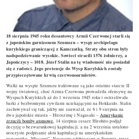
18 sierpnia 1945 roku desantowcy Armii Czerwonej starli się
z japońskim garnizonem Szumszu – wyspy archipelagu
kurylskiego graniczącej z Kamczatką. Straty obu stron były
nadspodziewanie wysokie. Sowieci stracili 1576 żołnierzy, a
Japończycy – 1018. Józef Stalin na tę wiadomość nie posiadał
się z radości. Jego pretensje do Wysp Kurylskich zostały
przypieczętowane krwią czerwonoarmistów.
Walki na wyspie Szumszu traktowane są jako ostatnie starcie II
wojny światowej, choć Armia Czerwona prowadziła ofensywę na
Wyspach Kurylskich aż do 1 września 1945 roku i ostrzeliwała
barki z bezbronnymi cywilami uciekającymi na Hokkaido. Stalin
zachowywał się tak, jakby nie zauważał, że 6 i 9 sierpnia na
dwa japońskie miasta – Hiroszimę i Nagasaki –
Amerykanie
zrzucili bomby atomowe
, 14 sierpnia cesarz Hirohito podjął
decyzję o bezwarunkowej kapitulacji, a na 2 września ustalono
uroczyste podpisanie aktu kapitulacji na amerykańskim
pancerniku „Missouri”. Nasycony zdobyczami w Europie, teraz