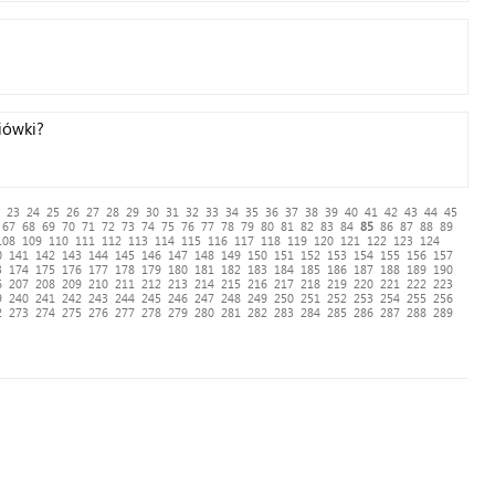
iówki?
23
24
25
26
27
28
29
30
31
32
33
34
35
36
37
38
39
40
41
42
43
44
45
67
68
69
70
71
72
73
74
75
76
77
78
79
80
81
82
83
84
85
86
87
88
89
108
109
110
111
112
113
114
115
116
117
118
119
120
121
122
123
124
0
141
142
143
144
145
146
147
148
149
150
151
152
153
154
155
156
157
3
174
175
176
177
178
179
180
181
182
183
184
185
186
187
188
189
190
6
207
208
209
210
211
212
213
214
215
216
217
218
219
220
221
222
223
9
240
241
242
243
244
245
246
247
248
249
250
251
252
253
254
255
256
2
273
274
275
276
277
278
279
280
281
282
283
284
285
286
287
288
289