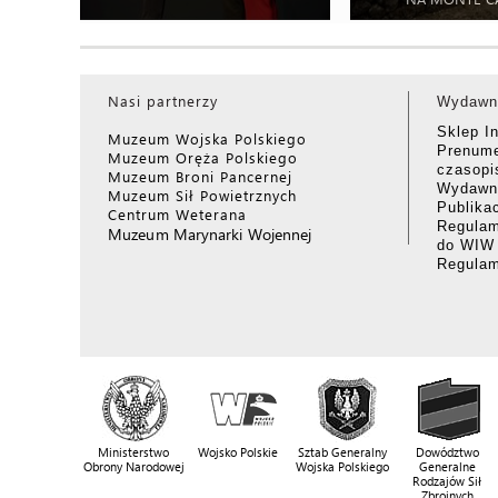
Nasi partnerzy
Wydawn
Sklep I
Muzeum Wojska Polskiego
Prenume
Muzeum Oręża Polskiego
czasop
Muzeum Broni Pancernej
Wydawni
Muzeum Sił Powietrznych
Publika
Centrum Weterana
Regulam
Muzeum Marynarki Wojennej
do WIW
Regula
Ministerstwo
Wojsko Polskie
Sztab Generalny
Dowództwo
Obrony Narodowej
Wojska Polskiego
Generalne
Rodzajów Sił
Zbrojnych