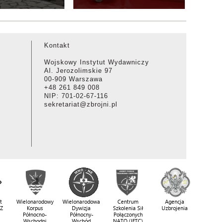
Kontakt
Wojskowy Instytut Wydawniczy
Al. Jerozolimskie 97
00-909 Warszawa
+48 261 849 008
NIP: 701-02-67-116
sekretariat@zbrojni.pl
t
Wielonarodowy
Wielonarodowa
Centrum
Agencja
SZ
Korpus
Dywizja
Szkolenia Sił
Uzbrojenia
Północno-
Północny-
Połączonych
Wschodni
Wschód
NATO (JFTC)