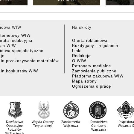
ictwa WIW
Na skróty
nternetowy WIW
rata redakcyjna
Oferta reklamowa
ism WIW
Buzdygany - regulamin
ctwa specjalistyczne
Linki
cje
Redakcja
in przekazywania materiałów
O WIW
Patronaty medialne
min konkursów WIW
Zamówienia publiczne
Platforma zakupowa WIW
Mapa strony
Ogłoszenia o pracę
Dowództwo
Wojska Obrony
Żandarmeria
Dowództwo
Inspektora
Operacyjne
Terytorialnej
Wojskowa
Garnizonu
Wsparcia 
Rodzajów
Warszawa
Sił Zbrojnych