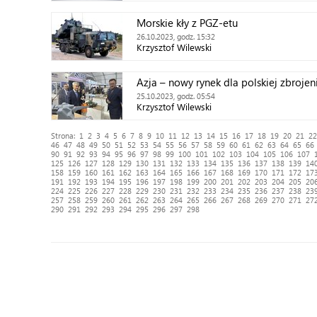
Morskie kły z PGZ-etu
26.10.2023, godz. 15:32
Krzysztof Wilewski
Azja – nowy rynek dla polskiej zbrojen
25.10.2023, godz. 05:54
Krzysztof Wilewski
Strona:
1
2
3
4
5
6
7
8
9
10
11
12
13
14
15
16
17
18
19
20
21
22
46
47
48
49
50
51
52
53
54
55
56
57
58
59
60
61
62
63
64
65
66
90
91
92
93
94
95
96
97
98
99
100
101
102
103
104
105
106
107
125
126
127
128
129
130
131
132
133
134
135
136
137
138
139
14
158
159
160
161
162
163
164
165
166
167
168
169
170
171
172
17
191
192
193
194
195
196
197
198
199
200
201
202
203
204
205
20
224
225
226
227
228
229
230
231
232
233
234
235
236
237
238
23
257
258
259
260
261
262
263
264
265
266
267
268
269
270
271
27
290
291
292
293
294
295
296
297
298