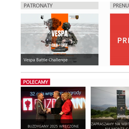
PATRONATY
PREN
Vespa Battle Challenge
POLECAMY
ZAPRASZAMY NA WIR
BUZDYGANY 2025 WRĘCZONE
NA MONTE C