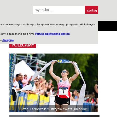
przetwarzaniem danych osobowych i w sprawie swobodnego przepływu takich danych
SH
SKLEP
Jednodniówki
Praca w WIW
simy o zapoznanie się z nimi:
Polityka przetwarzania danych
.
 –
Akceptuję
POLECAMY
Szer. Karbownik mistrzynią świata juniorów