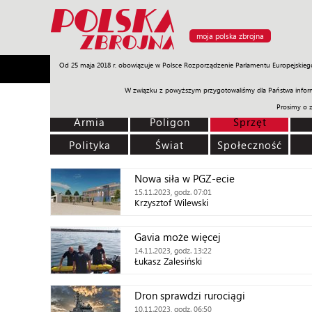
moja polska zbrojna
Od 25 maja 2018 r. obowiązuje w Polsce Rozporządzenie Parlamentu Europejskieg
Armia
Poligon
Sprzęt
Misje
Polityka
Prawo
W związku z powyższym przygotowaliśmy dla Państwa inform
Prosimy o 
Armia
Poligon
Sprzęt
Polityka
Świat
Społeczność
Nowa siła w PGZ-ecie
15.11.2023, godz. 07:01
Krzysztof Wilewski
Gavia może więcej
14.11.2023, godz. 13:22
Łukasz Zalesiński
Dron sprawdzi rurociągi
10.11.2023, godz. 06:50