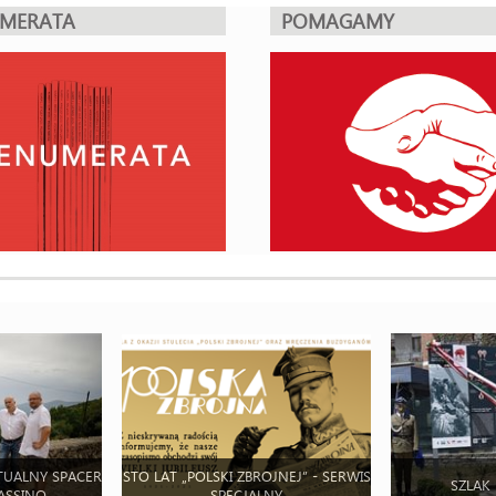
UMERATA
POMAGAMY
TUALNY SPACER
STO LAT „POLSKI ZBROJNEJ” - SERWIS
SZLAK
ASSINO
SPECJALNY