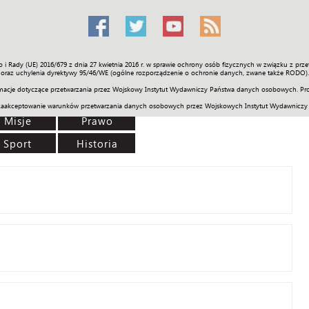
o i Rady (UE) 2016/679 z dnia 27 kwietnia 2016 r. w sprawie ochrony osób fizycznych w związku z 
Świat
Społeczność
Sport
Historia
Galerie
Wideo
ENGLI
oraz uchylenia dyrektywy 95/46/WE (ogólne rozporządzenie o ochronie danych, zwane także RODO).
acje dotyczące przetwarzania przez Wojskowy Instytut Wydawniczy Państwa danych osobowych. Pro
zaakceptowanie warunków przetwarzania danych osobowych przez Wojskowych Instytut Wydawniczy
Misje
Prawo
Sport
Historia