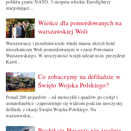
pobliżu granic NATO. 3 sierpnia włoskie Eurofightery
stacjonujące...
Wieńce dla pomordowanych na
warszawskiej Woli
Warszawiacy i przedstawiciele władz miasta złożyli hołd
mieszkańcom Woli pomordowanym w czasie Powstania
Warszawskiego. W uroczystości wzięli udział m.in. prezydent
Karol...
Co zobaczymy na defiladzie w
Święto Wojska Polskiego?
Ponad 200 pojazdów – od motocykli i quadów po czołgi i
armatohaubice –zaprezentuje się widzom podczas uroczystej
defilady z okazji Święta Wojska Polskiego. Na
warszawskie...
Produkcja Husarzy nie zwalnia