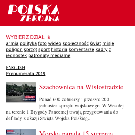
WYBIERZ DZIAŁ
armia
polityka
foto
wideo
społeczność
świat
misje
poligon
sprzęt
sport
historia
komentarze
kadry
z
jednostek
patronaty medialne
ENGLISH
Prenumerata 2019
Szachownica na Wisłostradzie
Ponad 600 żołnierzy i przeszło 200
jednostek sprzętu wojskowego. W Wesołej
na terenie 1 Brygady Pancernej trwają przygotowania do
defilady z okazji Święta Wojska Polskieg...
Morska parada 15 sierpnia