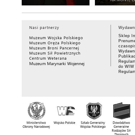
Nasi partnerzy
Wydawn
Sklep I
Muzeum Wojska Polskiego
Prenume
Muzeum Oręża Polskiego
czasop
Muzeum Broni Pancernej
Wydawni
Muzeum Sił Powietrznych
Publika
Centrum Weterana
Regulam
Muzeum Marynarki Wojennej
do WIW
Regula
Ministerstwo
Wojsko Polskie
Sztab Generalny
Dowództwo
Obrony Narodowej
Wojska Polskiego
Generalne
Rodzajów Sił
Zbrojnych