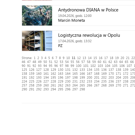
Antydronowa DIANA w Polsce
19.04.2026, godz. 12:00
Marcin Moneta
Logistyczna rewolucja w Opolu
17.04.2026, godz. 13:32
PZ
Strona:
1
2
3
4
5
6
7
8
9
10
11
12
13
14
15
16
17
18
19
20
21
22
46
47
48
49
50
51
52
53
54
55
56
57
58
59
60
61
62
63
64
65
66
90
91
92
93
94
95
96
97
98
99
100
101
102
103
104
105
106
107
125
126
127
128
129
130
131
132
133
134
135
136
137
138
139
14
158
159
160
161
162
163
164
165
166
167
168
169
170
171
172
17
191
192
193
194
195
196
197
198
199
200
201
202
203
204
205
20
224
225
226
227
228
229
230
231
232
233
234
235
236
237
238
23
257
258
259
260
261
262
263
264
265
266
267
268
269
270
271
27
290
291
292
293
294
295
296
297
298