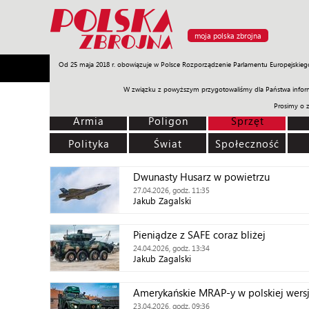
moja polska zbrojna
Od 25 maja 2018 r. obowiązuje w Polsce Rozporządzenie Parlamentu Europejskieg
Armia
Poligon
Sprzęt
Misje
Polityka
Prawo
W związku z powyższym przygotowaliśmy dla Państwa inform
Prosimy o 
Armia
Poligon
Sprzęt
Polityka
Świat
Społeczność
Dwunasty Husarz w powietrzu
27.04.2026, godz. 11:35
Jakub Zagalski
Pieniądze z SAFE coraz bliżej
24.04.2026, godz. 13:34
Jakub Zagalski
Amerykańskie MRAP-y w polskiej wersj
23.04.2026, godz. 09:36