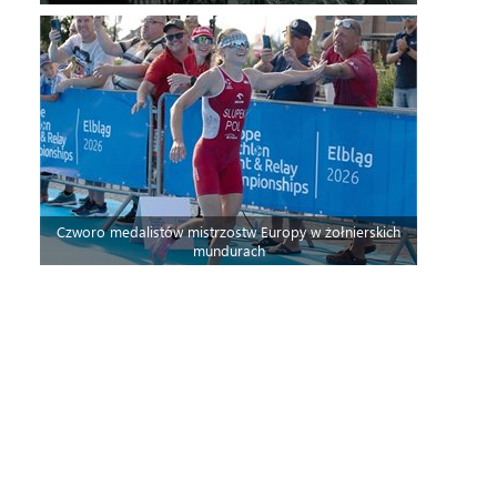
Czworo medalistów mistrzostw Europy w żołnierskich
mundurach