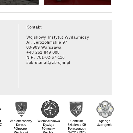
Kontakt
Wojskowy Instytut Wydawniczy
Al. Jerozolimskie 97
00-909 Warszawa
+48 261 849 008
NIP: 701-02-67-116
sekretariat@zbrojni.pl
t
Wielonarodowy
Wielonarodowa
Centrum
Agencja
SZ
Korpus
Dywizja
Szkolenia Sił
Uzbrojenia
Północno-
Północny-
Połączonych
Wschodni
Wschód
NATO (JFTC)