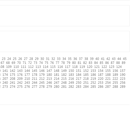
23
24
25
26
27
28
29
30
31
32
33
34
35
36
37
38
39
40
41
42
43
44
45
67
68
69
70
71
72
73
74
75
76
77
78
79
80
81
82
83
84
85
86
87
88
89
108
109
110
111
112
113
114
115
116
117
118
119
120
121
122
123
124
0
141
142
143
144
145
146
147
148
149
150
151
152
153
154
155
156
157
3
174
175
176
177
178
179
180
181
182
183
184
185
186
187
188
189
190
6
207
208
209
210
211
212
213
214
215
216
217
218
219
220
221
222
223
9
240
241
242
243
244
245
246
247
248
249
250
251
252
253
254
255
256
2
273
274
275
276
277
278
279
280
281
282
283
284
285
286
287
288
289