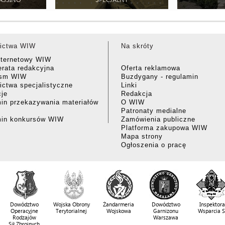
ictwa WIW
Na skróty
nternetowy WIW
rata redakcyjna
Oferta reklamowa
ism WIW
Buzdygany - regulamin
ctwa specjalistyczne
Linki
cje
Redakcja
in przekazywania materiałów
O WIW
Patronaty medialne
min konkursów WIW
Zamówienia publiczne
Platforma zakupowa WIW
Mapa strony
Ogłoszenia o pracę
Dowództwo
Wojska Obrony
Żandarmeria
Dowództwo
Inspektora
Operacyjne
Terytorialnej
Wojskowa
Garnizonu
Wsparcia 
Rodzajów
Warszawa
Sił Zbrojnych