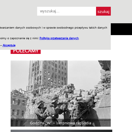
przetwarzaniem danych osobowych i w sprawie swobodnego przepływu takich danych
SH
SKLEP
Jednodniówki
Praca w WIW
simy o zapoznanie się z nimi:
Polityka przetwarzania danych
.
 –
Akceptuję
POLECAMY
Godzina „W” – sierpniowa rapsodia