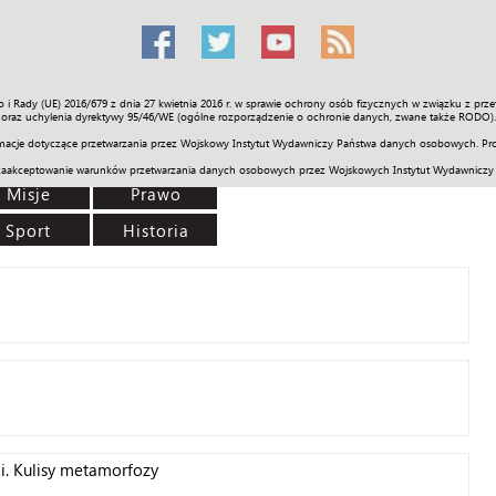
o i Rady (UE) 2016/679 z dnia 27 kwietnia 2016 r. w sprawie ochrony osób fizycznych w związku z 
Świat
Społeczność
Sport
Historia
Galerie
Wideo
ENGLI
oraz uchylenia dyrektywy 95/46/WE (ogólne rozporządzenie o ochronie danych, zwane także RODO).
acje dotyczące przetwarzania przez Wojskowy Instytut Wydawniczy Państwa danych osobowych. Pro
zaakceptowanie warunków przetwarzania danych osobowych przez Wojskowych Instytut Wydawniczy
Misje
Prawo
Sport
Historia
i. Kulisy metamorfozy