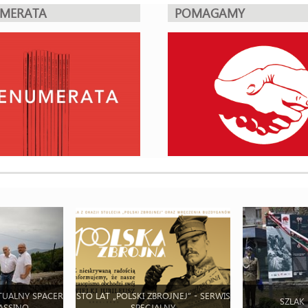
UMERATA
POMAGAMY
TUALNY SPACER
STO LAT „POLSKI ZBROJNEJ” - SERWIS
SZLAK
ASSINO
SPECJALNY