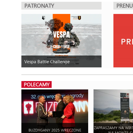
PATRONATY
PREN
Vespa Battle Challenge
POLECAMY
ZAPRASZAMY NA WIR
BUZDYGANY 2025 WRĘCZONE
NA MONTE C