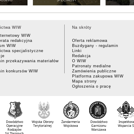
ictwa WIW
Na skróty
nternetowy WIW
rata redakcyjna
Oferta reklamowa
ism WIW
Buzdygany - regulamin
ctwa specjalistyczne
Linki
cje
Redakcja
in przekazywania materiałów
O WIW
Patronaty medialne
min konkursów WIW
Zamówienia publiczne
Platforma zakupowa WIW
Mapa strony
Ogłoszenia o pracę
Dowództwo
Wojska Obrony
Żandarmeria
Dowództwo
Inspektora
Operacyjne
Terytorialnej
Wojskowa
Garnizonu
Wsparcia 
Rodzajów
Warszawa
Sił Zbrojnych