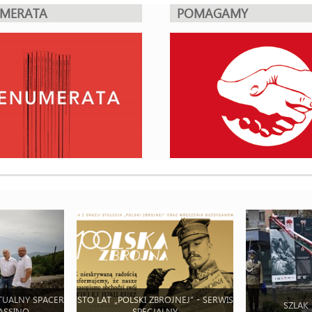
UMERATA
POMAGAMY
TUALNY SPACER
STO LAT „POLSKI ZBROJNEJ” - SERWIS
SZLAK
ASSINO
SPECJALNY