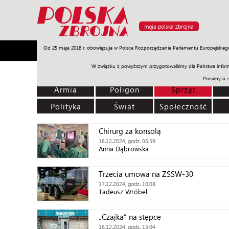
moja polska zbrojna
Od 25 maja 2018 r. obowiązuje w Polsce Rozporządzenie Parlamentu Europejskieg
Armia
Poligon
Sprzęt
Misje
Polityka
Prawo
W związku z powyższym przygotowaliśmy dla Państwa inform
Prosimy o 
Armia
Poligon
Sprzęt
Polityka
Świat
Społeczność
Chirurg za konsolą
18.12.2024, godz. 06:59
Anna Dąbrowska
Trzecia umowa na ZSSW-30
17.12.2024, godz. 10:08
Tadeusz Wróbel
„Czajka” na stępce
16.12.2024, godz. 15:04