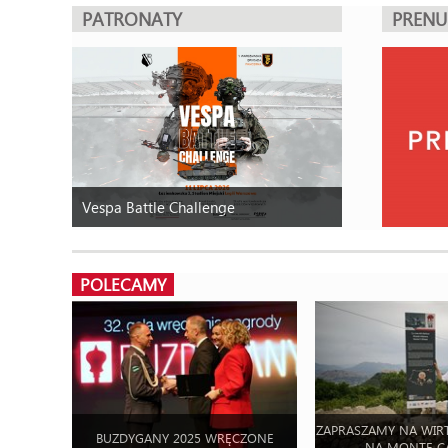
PATRONATY
PREN
Vespa Battle Challenge
POLECAMY
ZAPRASZAMY NA WIR
BUZDYGANY 2025 WRĘCZONE
NA MONTE C