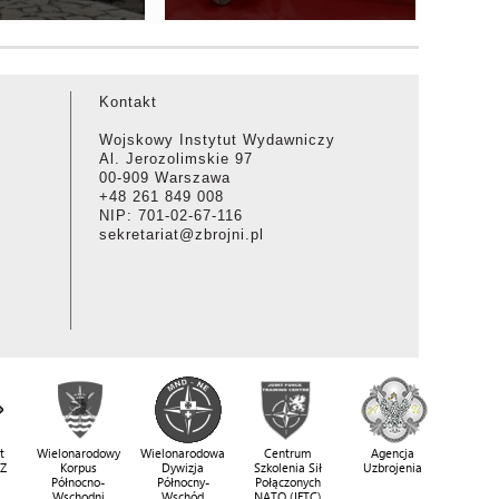
Kontakt
Wojskowy Instytut Wydawniczy
Al. Jerozolimskie 97
00-909 Warszawa
+48 261 849 008
NIP: 701-02-67-116
sekretariat@zbrojni.pl
t
Wielonarodowy
Wielonarodowa
Centrum
Agencja
SZ
Korpus
Dywizja
Szkolenia Sił
Uzbrojenia
Północno-
Północny-
Połączonych
Wschodni
Wschód
NATO (JFTC)