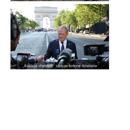
„Koalicja chętnych” szykuje kolejne działania