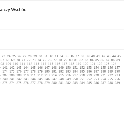
Tarczy Wschód
23
24
25
26
27
28
29
30
31
32
33
34
35
36
37
38
39
40
41
42
43
44
45
67
68
69
70
71
72
73
74
75
76
77
78
79
80
81
82
83
84
85
86
87
88
89
108
109
110
111
112
113
114
115
116
117
118
119
120
121
122
123
124
0
141
142
143
144
145
146
147
148
149
150
151
152
153
154
155
156
157
3
174
175
176
177
178
179
180
181
182
183
184
185
186
187
188
189
190
6
207
208
209
210
211
212
213
214
215
216
217
218
219
220
221
222
223
9
240
241
242
243
244
245
246
247
248
249
250
251
252
253
254
255
256
2
273
274
275
276
277
278
279
280
281
282
283
284
285
286
287
288
289