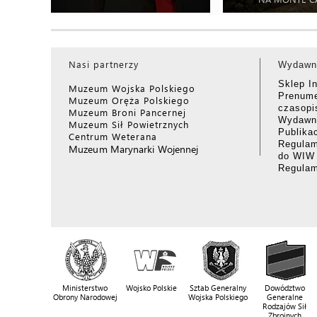
Nasi partnerzy
Wydawn
Sklep I
Muzeum Wojska Polskiego
Prenume
Muzeum Oręża Polskiego
czasop
Muzeum Broni Pancernej
Wydawni
Muzeum Sił Powietrznych
Publika
Centrum Weterana
Regulam
Muzeum Marynarki Wojennej
do WIW
Regula
Ministerstwo
Wojsko Polskie
Sztab Generalny
Dowództwo
Obrony Narodowej
Wojska Polskiego
Generalne
Rodzajów Sił
Zbrojnych