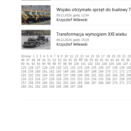
Wojsko otrzymało sprzęt do budowy 
09.12.2024, godz. 12:34
Krzysztof Wilewski
Transformacja wymogiem XXI wieku
06.12.2024, godz. 15:19
Krzysztof Wilewski
Strona:
1
2
3
4
5
6
7
8
9
10
11
12
13
14
15
16
17
18
19
20
21
22
46
47
48
49
50
51
52
53
54
55
56
57
58
59
60
61
62
63
64
65
66
90
91
92
93
94
95
96
97
98
99
100
101
102
103
104
105
106
107
125
126
127
128
129
130
131
132
133
134
135
136
137
138
139
14
158
159
160
161
162
163
164
165
166
167
168
169
170
171
172
17
191
192
193
194
195
196
197
198
199
200
201
202
203
204
205
20
224
225
226
227
228
229
230
231
232
233
234
235
236
237
238
23
257
258
259
260
261
262
263
264
265
266
267
268
269
270
271
27
290
291
292
293
294
295
296
297
298