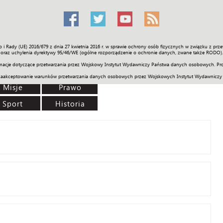
o i Rady (UE) 2016/679 z dnia 27 kwietnia 2016 r. w sprawie ochrony osób fizycznych w związku z 
Świat
Społeczność
Sport
Historia
Galerie
Wideo
ENGLI
oraz uchylenia dyrektywy 95/46/WE (ogólne rozporządzenie o ochronie danych, zwane także RODO).
acje dotyczące przetwarzania przez Wojskowy Instytut Wydawniczy Państwa danych osobowych. Pro
zaakceptowanie warunków przetwarzania danych osobowych przez Wojskowych Instytut Wydawniczy
Misje
Prawo
Sport
Historia