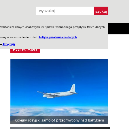
przetwarzaniem danych osobowych i w sprawie swobodnego przepływu takich danych
SH
SKLEP
Jednodniówki
Praca w WIW
simy o zapoznanie się z nimi:
Polityka przetwarzania danych
.
 –
Akceptuję
POLECAMY
Kolejny rosyjski samolot przechwycony nad Bałtykiem