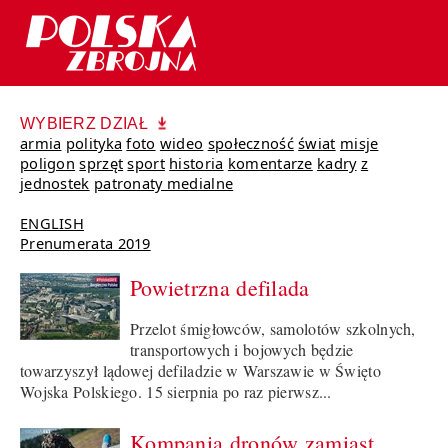
WYBIERZ DZIAŁ
armia
polityka
foto
wideo
społeczność
świat
misje
poligon
sprzęt
sport
historia
komentarze
kadry
z
jednostek
patronaty medialne
ENGLISH
Prenumerata 2019
Powietrzna defilada
Przelot śmigłowców, samolotów szkolnych,
transportowych i bojowych będzie
towarzyszył lądowej defiladzie w Warszawie w Święto
Wojska Polskiego. 15 sierpnia po raz pierwsz...
Kompania dronów zamiast