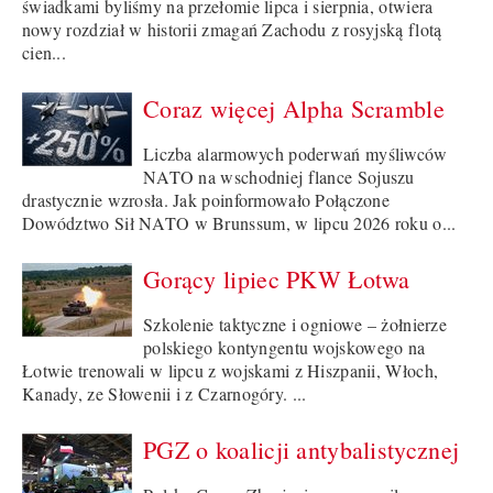
świadkami byliśmy na przełomie lipca i sierpnia, otwiera
nowy rozdział w historii zmagań Zachodu z rosyjską flotą
cien...
Coraz więcej Alpha Scramble
Liczba alarmowych poderwań myśliwców
NATO na wschodniej flance Sojuszu
drastycznie wzrosła. Jak poinformowało Połączone
Dowództwo Sił NATO w Brunssum, w lipcu 2026 roku o...
Gorący lipiec PKW Łotwa
Szkolenie taktyczne i ogniowe – żołnierze
polskiego kontyngentu wojskowego na
Łotwie trenowali w lipcu z wojskami z Hiszpanii, Włoch,
Kanady, ze Słowenii i z Czarnogóry. ...
PGZ o koalicji antybalistycznej