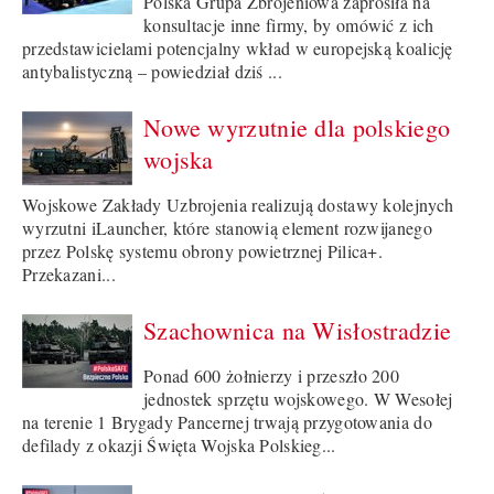
Polska Grupa Zbrojeniowa zaprosiła na
konsultacje inne firmy, by omówić z ich
przedstawicielami potencjalny wkład w europejską koalicję
antybalistyczną – powiedział dziś ...
Nowe wyrzutnie dla polskiego
wojska
Wojskowe Zakłady Uzbrojenia realizują dostawy kolejnych
wyrzutni iLauncher, które stanowią element rozwijanego
przez Polskę systemu obrony powietrznej Pilica+.
Przekazani...
Szachownica na Wisłostradzie
Ponad 600 żołnierzy i przeszło 200
jednostek sprzętu wojskowego. W Wesołej
na terenie 1 Brygady Pancernej trwają przygotowania do
defilady z okazji Święta Wojska Polskieg...