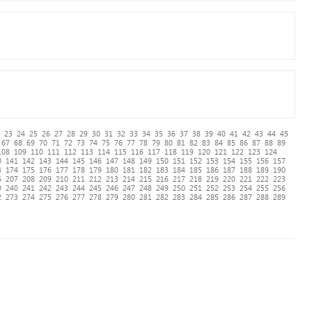
23
24
25
26
27
28
29
30
31
32
33
34
35
36
37
38
39
40
41
42
43
44
45
67
68
69
70
71
72
73
74
75
76
77
78
79
80
81
82
83
84
85
86
87
88
89
108
109
110
111
112
113
114
115
116
117
118
119
120
121
122
123
124
0
141
142
143
144
145
146
147
148
149
150
151
152
153
154
155
156
157
3
174
175
176
177
178
179
180
181
182
183
184
185
186
187
188
189
190
6
207
208
209
210
211
212
213
214
215
216
217
218
219
220
221
222
223
9
240
241
242
243
244
245
246
247
248
249
250
251
252
253
254
255
256
2
273
274
275
276
277
278
279
280
281
282
283
284
285
286
287
288
289