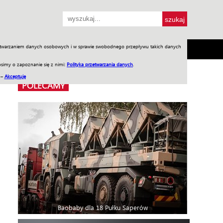
przetwarzaniem danych osobowych i w sprawie swobodnego przepływu takich danych
SH
SKLEP
Jednodniówki
Praca w WIW
simy o zapoznanie się z nimi:
Polityka przetwarzania danych
.
 –
Akceptuję
POLECAMY
Baobaby dla 18 Pułku Saperów