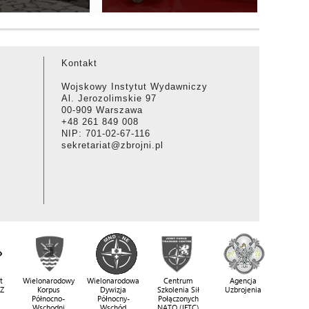
Kontakt
Wojskowy Instytut Wydawniczy
Al. Jerozolimskie 97
00-909 Warszawa
+48 261 849 008
NIP: 701-02-67-116
sekretariat@zbrojni.pl
t
Wielonarodowy
Wielonarodowa
Centrum
Agencja
SZ
Korpus
Dywizja
Szkolenia Sił
Uzbrojenia
Północno-
Północny-
Połączonych
Wschodni
Wschód
NATO (JFTC)