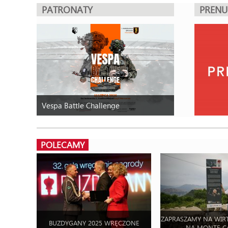
PATRONATY
PREN
Vespa Battle Challenge
POLECAMY
ZAPRASZAMY NA WIR
BUZDYGANY 2025 WRĘCZONE
NA MONTE C