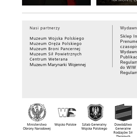
Nasi partnerzy
Wydawn
Sklep I
Muzeum Wojska Polskiego
Prenume
Muzeum Oręża Polskiego
czasop
Muzeum Broni Pancernej
Wydawni
Muzeum Sił Powietrznych
Publika
Centrum Weterana
Regulam
Muzeum Marynarki Wojennej
do WIW
Regula
Ministerstwo
Wojsko Polskie
Sztab Generalny
Dowództwo
Obrony Narodowej
Wojska Polskiego
Generalne
Rodzajów Sił
Zbrojnych