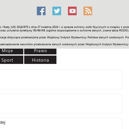
o i Rady (UE) 2016/679 z dnia 27 kwietnia 2016 r. w sprawie ochrony osób fizycznych w związku z 
Świat
Społeczność
Sport
Historia
Galerie
Wideo
ENGLI
oraz uchylenia dyrektywy 95/46/WE (ogólne rozporządzenie o ochronie danych, zwane także RODO).
acje dotyczące przetwarzania przez Wojskowy Instytut Wydawniczy Państwa danych osobowych. Pro
zaakceptowanie warunków przetwarzania danych osobowych przez Wojskowych Instytut Wydawniczy
Misje
Prawo
Sport
Historia
tej