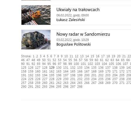
Ukwiały na trałowcach
06.02.2022, godz. 09:00
Łukasz Zalesiński
Nowy radar w Sandomierzu
03.02.2022, godz. 10:29
Bogusław Politowski
Strona:
1
2
3
4
5
6
7
8
9
10
11
12
13
14
15
16
17
18
19
20
21
22
46
47
48
49
50
51
52
53
54
55
56
57
58
59
60
61
62
63
64
65
66
90
91
92
93
94
95
96
97
98
99
100
101
102
103
104
105
106
107
125
126
127
128
129
130
131
132
133
134
135
136
137
138
139
14
158
159
160
161
162
163
164
165
166
167
168
169
170
171
172
17
191
192
193
194
195
196
197
198
199
200
201
202
203
204
205
20
224
225
226
227
228
229
230
231
232
233
234
235
236
237
238
23
257
258
259
260
261
262
263
264
265
266
267
268
269
270
271
27
290
291
292
293
294
295
296
297
298