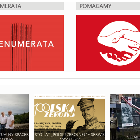
UMERATA
POMAGAMY
TUALNY SPACER
STO LAT „POLSKI ZBROJNEJ” - SERWIS
SZLAK
ASSINO
SPECJALNY