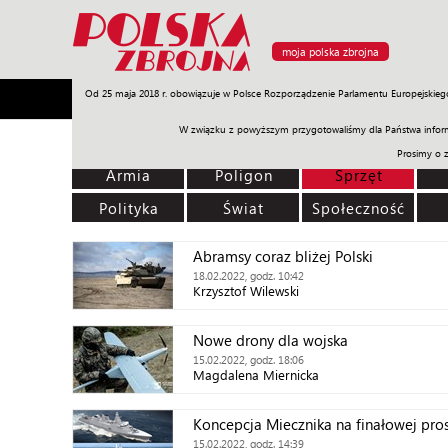
moja polska zbrojna
Od 25 maja 2018 r. obowiązuje w Polsce Rozporządzenie Parlamentu Europejskieg
Armia
Poligon
Sprzęt
Misje
Polityka
Prawo
W związku z powyższym przygotowaliśmy dla Państwa inform
Prosimy o 
Armia
Poligon
Sprzęt
Polityka
Świat
Społeczność
Abramsy coraz bliżej Polski
18.02.2022, godz. 10:42
Krzysztof Wilewski
Nowe drony dla wojska
15.02.2022, godz. 18:06
Magdalena Miernicka
Koncepcja Miecznika na finałowej pros
15.02.2022, godz. 14:39