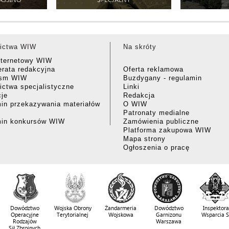
ictwa WIW
Na skróty
nternetowy WIW
rata redakcyjna
Oferta reklamowa
ism WIW
Buzdygany - regulamin
ctwa specjalistyczne
Linki
cje
Redakcja
in przekazywania materiałów
O WIW
Patronaty medialne
min konkursów WIW
Zamówienia publiczne
Platforma zakupowa WIW
Mapa strony
Ogłoszenia o pracę
Dowództwo
Wojska Obrony
Żandarmeria
Dowództwo
Inspektora
Operacyjne
Terytorialnej
Wojskowa
Garnizonu
Wsparcia 
Rodzajów
Warszawa
Sił Zbrojnych