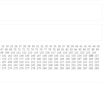
23
24
25
26
27
28
29
30
31
32
33
34
35
36
37
38
39
40
41
42
43
44
45
67
68
69
70
71
72
73
74
75
76
77
78
79
80
81
82
83
84
85
86
87
88
89
108
109
110
111
112
113
114
115
116
117
118
119
120
121
122
123
124
0
141
142
143
144
145
146
147
148
149
150
151
152
153
154
155
156
157
3
174
175
176
177
178
179
180
181
182
183
184
185
186
187
188
189
190
6
207
208
209
210
211
212
213
214
215
216
217
218
219
220
221
222
223
9
240
241
242
243
244
245
246
247
248
249
250
251
252
253
254
255
256
2
273
274
275
276
277
278
279
280
281
282
283
284
285
286
287
288
289