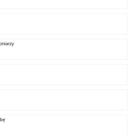
oniarzy
żbę