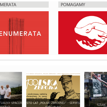
UMERATA
POMAGAMY
TUALNY SPACER
STO LAT „POLSKI ZBROJNEJ” - SERWIS
SZLAK
ASSINO
SPECJALNY