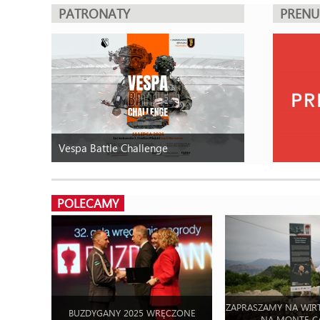
PATRONATY
PREN
Vespa Battle Challenge
POLECAMY
ZAPRASZAMY NA WIR
BUZDYGANY 2025 WRĘCZONE
NA MONTE C