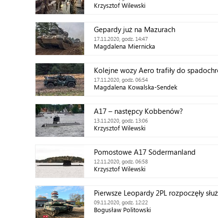
Krzysztof Wilewski
Gepardy już na Mazurach
17.11.2020, godz. 14:47
Magdalena Miernicka
Kolejne wozy Aero trafiły do spadochr
17.11.2020, godz. 06:54
Magdalena Kowalska-Sendek
A17 – następcy Kobbenów?
13.11.2020, godz. 13:06
Krzysztof Wilewski
Pomostowe A17 Södermanland
12.11.2020, godz. 06:58
Krzysztof Wilewski
Pierwsze Leopardy 2PL rozpoczęły słu
09.11.2020, godz. 12:22
Bogusław Politowski