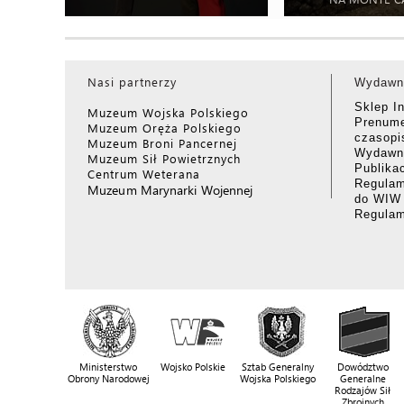
Nasi partnerzy
Wydawn
Sklep I
Muzeum Wojska Polskiego
Prenume
Muzeum Oręża Polskiego
czasop
Muzeum Broni Pancernej
Wydawni
Muzeum Sił Powietrznych
Publika
Centrum Weterana
Regulam
Muzeum Marynarki Wojennej
do WIW
Regula
Ministerstwo
Wojsko Polskie
Sztab Generalny
Dowództwo
Obrony Narodowej
Wojska Polskiego
Generalne
Rodzajów Sił
Zbrojnych