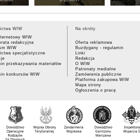
ictwa WIW
Na skróty
nternetowy WIW
rata redakcyjna
Oferta reklamowa
ism WIW
Buzdygany - regulamin
ctwa specjalistyczne
Linki
cje
Redakcja
in przekazywania materiałów
O WIW
Patronaty medialne
min konkursów WIW
Zamówienia publiczne
Platforma zakupowa WIW
Mapa strony
Ogłoszenia o pracę
Dowództwo
Wojska Obrony
Żandarmeria
Dowództwo
Inspektora
Operacyjne
Terytorialnej
Wojskowa
Garnizonu
Wsparcia 
Rodzajów
Warszawa
Sił Zbrojnych