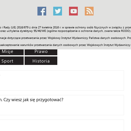
o i Rady (UE) 2016/679 z dnia 27 kwietnia 2016 r. w sprawie ochrony osób fizycznych w związku z 
Świat
Społeczność
Sport
Historia
Galerie
Wideo
ENGLI
oraz uchylenia dyrektywy 95/46/WE (ogólne rozporządzenie o ochronie danych, zwane także RODO).
acje dotyczące przetwarzania przez Wojskowy Instytut Wydawniczy Państwa danych osobowych. Pro
zaakceptowanie warunków przetwarzania danych osobowych przez Wojskowych Instytut Wydawniczy
Misje
Prawo
Sport
Historia
e
. Czy wiesz jak się przygotować?