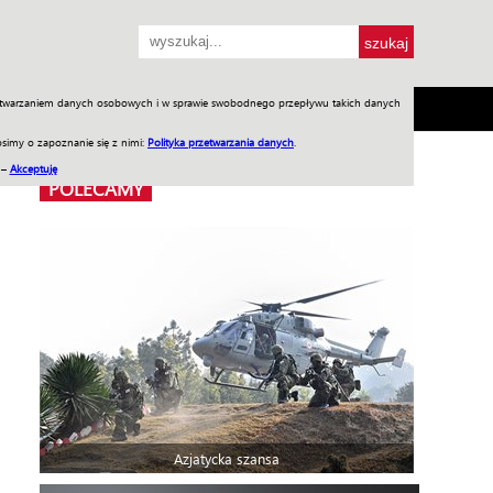
przetwarzaniem danych osobowych i w sprawie swobodnego przepływu takich danych
SH
SKLEP
Jednodniówki
Praca w WIW
simy o zapoznanie się z nimi:
Polityka przetwarzania danych
.
 –
Akceptuję
POLECAMY
Azjatycka szansa