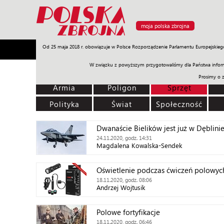
moja polska zbrojna
Od 25 maja 2018 r. obowiązuje w Polsce Rozporządzenie Parlamentu Europejskieg
Armia
Poligon
Sprzęt
Misje
Polityka
Prawo
W związku z powyższym przygotowaliśmy dla Państwa inform
Prosimy o 
Armia
Poligon
Sprzęt
Polityka
Świat
Społeczność
Dwanaście Bielików jest już w Dęblini
24.11.2020, godz. 14:31
Magdalena Kowalska-Sendek
Oświetlenie podczas ćwiczeń polowych
18.11.2020, godz. 08:06
Andrzej Wojtusik
Polowe fortyfikacje
18.11.2020, godz. 06:46