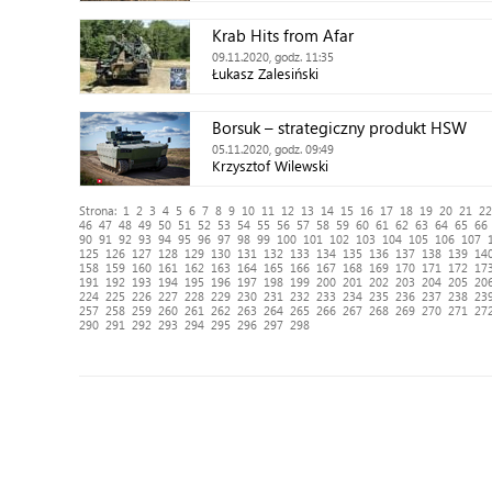
Krab Hits from Afar
09.11.2020, godz. 11:35
Łukasz Zalesiński
Borsuk – strategiczny produkt HSW
05.11.2020, godz. 09:49
Krzysztof Wilewski
Strona:
1
2
3
4
5
6
7
8
9
10
11
12
13
14
15
16
17
18
19
20
21
22
46
47
48
49
50
51
52
53
54
55
56
57
58
59
60
61
62
63
64
65
66
90
91
92
93
94
95
96
97
98
99
100
101
102
103
104
105
106
107
125
126
127
128
129
130
131
132
133
134
135
136
137
138
139
14
158
159
160
161
162
163
164
165
166
167
168
169
170
171
172
17
191
192
193
194
195
196
197
198
199
200
201
202
203
204
205
20
224
225
226
227
228
229
230
231
232
233
234
235
236
237
238
23
257
258
259
260
261
262
263
264
265
266
267
268
269
270
271
27
290
291
292
293
294
295
296
297
298