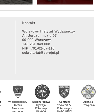
Kontakt
Wojskowy Instytut Wydawniczy
Al. Jerozolimskie 97
00-909 Warszawa
+48 261 849 008
NIP: 701-02-67-116
sekretariat@zbrojni.pl
t
Wielonarodowy
Wielonarodowa
Centrum
Agencja
SZ
Korpus
Dywizja
Szkolenia Sił
Uzbrojenia
Północno-
Północny-
Połączonych
Wschodni
Wschód
NATO (JFTC)