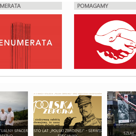
UMERATA
POMAGAMY
TUALNY SPACER
STO LAT „POLSKI ZBROJNEJ” - SERWIS
SZLAK
ASSINO
SPECJALNY