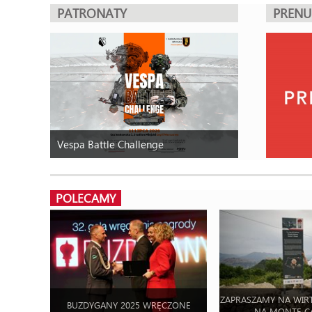
PATRONATY
PREN
Vespa Battle Challenge
POLECAMY
ZAPRASZAMY NA WIR
BUZDYGANY 2025 WRĘCZONE
NA MONTE C