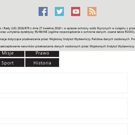
o i Rady (UE) 2016/679 z dnia 27 kwietnia 2016 r. w sprawie ochrony osób fizycznych w związku z 
Świat
Społeczność
Sport
Historia
Galerie
Wideo
ENGLI
oraz uchylenia dyrektywy 95/46/WE (ogólne rozporządzenie o ochronie danych, zwane także RODO).
acje dotyczące przetwarzania przez Wojskowy Instytut Wydawniczy Państwa danych osobowych. Pro
zaakceptowanie warunków przetwarzania danych osobowych przez Wojskowych Instytut Wydawniczy
Misje
Prawo
Sport
Historia