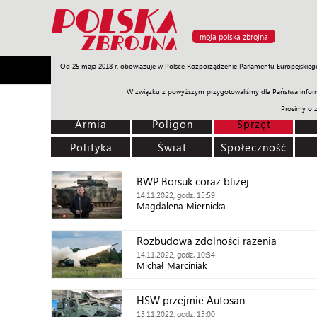
moja polska zbrojna
Od 25 maja 2018 r. obowiązuje w Polsce Rozporządzenie Parlamentu Europejskieg
Armia
Poligon
Sprzęt
Misje
Polityka
Prawo
W związku z powyższym przygotowaliśmy dla Państwa inform
Prosimy o 
Armia
Poligon
Sprzęt
Polityka
Świat
Społeczność
BWP Borsuk coraz bliżej
14.11.2022, godz. 15:59
Magdalena Miernicka
Rozbudowa zdolności rażenia
14.11.2022, godz. 10:34
Michał Marciniak
HSW przejmie Autosan
13.11.2022, godz. 13:00