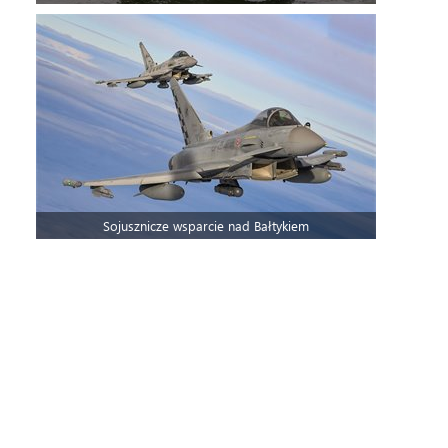
Sojusznicze wsparcie nad Bałtykiem