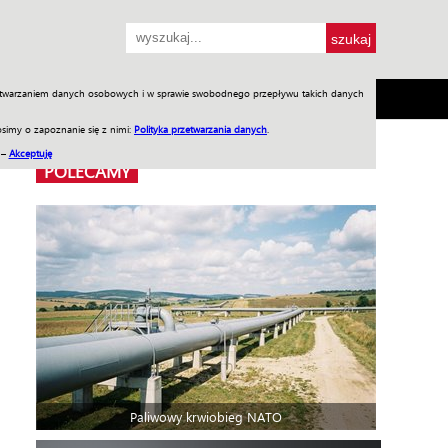
przetwarzaniem danych osobowych i w sprawie swobodnego przepływu takich danych
SH
SKLEP
Jednodniówki
Praca w WIW
simy o zapoznanie się z nimi:
Polityka przetwarzania danych
.
 –
Akceptuję
POLECAMY
Paliwowy krwiobieg NATO