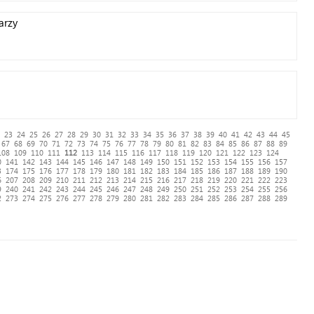
arzy
23
24
25
26
27
28
29
30
31
32
33
34
35
36
37
38
39
40
41
42
43
44
45
67
68
69
70
71
72
73
74
75
76
77
78
79
80
81
82
83
84
85
86
87
88
89
108
109
110
111
112
113
114
115
116
117
118
119
120
121
122
123
124
0
141
142
143
144
145
146
147
148
149
150
151
152
153
154
155
156
157
3
174
175
176
177
178
179
180
181
182
183
184
185
186
187
188
189
190
6
207
208
209
210
211
212
213
214
215
216
217
218
219
220
221
222
223
9
240
241
242
243
244
245
246
247
248
249
250
251
252
253
254
255
256
2
273
274
275
276
277
278
279
280
281
282
283
284
285
286
287
288
289