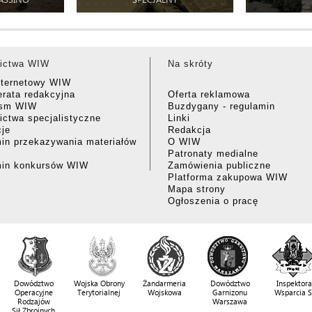
ictwa WIW
Na skróty
nternetowy WIW
rata redakcyjna
Oferta reklamowa
ism WIW
Buzdygany - regulamin
ctwa specjalistyczne
Linki
cje
Redakcja
in przekazywania materiałów
O WIW
Patronaty medialne
min konkursów WIW
Zamówienia publiczne
Platforma zakupowa WIW
Mapa strony
Ogłoszenia o pracę
Dowództwo
Wojska Obrony
Żandarmeria
Dowództwo
Inspektora
Operacyjne
Terytorialnej
Wojskowa
Garnizonu
Wsparcia 
Rodzajów
Warszawa
Sił Zbrojnych