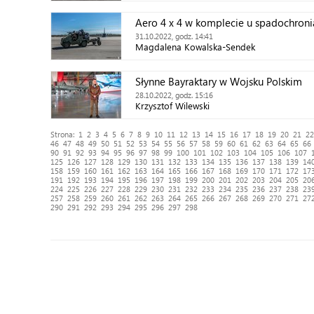
Aero 4 x 4 w komplecie u spadochroni
31.10.2022, godz. 14:41
Magdalena Kowalska-Sendek
Słynne Bayraktary w Wojsku Polskim
28.10.2022, godz. 15:16
Krzysztof Wilewski
Strona:
1
2
3
4
5
6
7
8
9
10
11
12
13
14
15
16
17
18
19
20
21
22
46
47
48
49
50
51
52
53
54
55
56
57
58
59
60
61
62
63
64
65
66
90
91
92
93
94
95
96
97
98
99
100
101
102
103
104
105
106
107
125
126
127
128
129
130
131
132
133
134
135
136
137
138
139
14
158
159
160
161
162
163
164
165
166
167
168
169
170
171
172
17
191
192
193
194
195
196
197
198
199
200
201
202
203
204
205
20
224
225
226
227
228
229
230
231
232
233
234
235
236
237
238
23
257
258
259
260
261
262
263
264
265
266
267
268
269
270
271
27
290
291
292
293
294
295
296
297
298