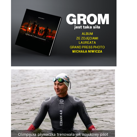
Olimpijska pływaczka trenowała jak wojskowy pilot