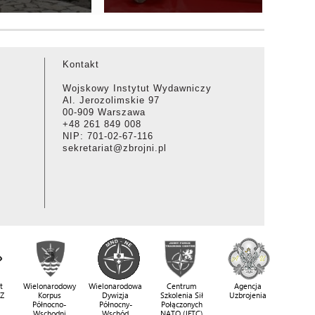
Kontakt
Wojskowy Instytut Wydawniczy
Al. Jerozolimskie 97
00-909 Warszawa
+48 261 849 008
NIP: 701-02-67-116
sekretariat@zbrojni.pl
t
Wielonarodowy
Wielonarodowa
Centrum
Agencja
SZ
Korpus
Dywizja
Szkolenia Sił
Uzbrojenia
Północno-
Północny-
Połączonych
Wschodni
Wschód
NATO (JFTC)