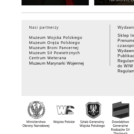
Nasi partnerzy
Wydawn
Sklep I
Muzeum Wojska Polskiego
Prenume
Muzeum Oręża Polskiego
czasop
Muzeum Broni Pancernej
Wydawni
Muzeum Sił Powietrznych
Publika
Centrum Weterana
Regulam
Muzeum Marynarki Wojennej
do WIW
Regula
Ministerstwo
Wojsko Polskie
Sztab Generalny
Dowództwo
Obrony Narodowej
Wojska Polskiego
Generalne
Rodzajów Sił
Zbrojnych