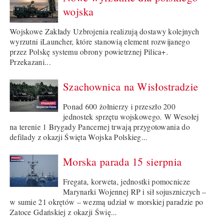
wojska
Wojskowe Zakłady Uzbrojenia realizują dostawy kolejnych
wyrzutni iLauncher, które stanowią element rozwijanego
przez Polskę systemu obrony powietrznej Pilica+.
Przekazani...
Szachownica na Wisłostradzie
Ponad 600 żołnierzy i przeszło 200
jednostek sprzętu wojskowego. W Wesołej
na terenie 1 Brygady Pancernej trwają przygotowania do
defilady z okazji Święta Wojska Polskieg...
Morska parada 15 sierpnia
Fregata, korweta, jednostki pomocnicze
Marynarki Wojennej RP i sił sojuszniczych –
w sumie 21 okrętów – wezmą udział w morskiej paradzie po
Zatoce Gdańskiej z okazji Świę...