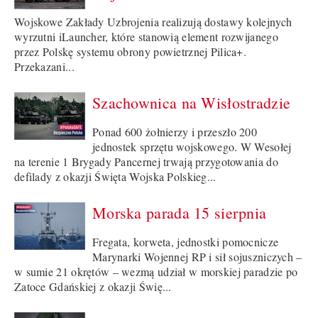
Wojskowe Zakłady Uzbrojenia realizują dostawy kolejnych
wyrzutni iLauncher, które stanowią element rozwijanego
przez Polskę systemu obrony powietrznej Pilica+.
Przekazani...
Szachownica na Wisłostradzie
Ponad 600 żołnierzy i przeszło 200
jednostek sprzętu wojskowego. W Wesołej
na terenie 1 Brygady Pancernej trwają przygotowania do
defilady z okazji Święta Wojska Polskieg...
Morska parada 15 sierpnia
Fregata, korweta, jednostki pomocnicze
Marynarki Wojennej RP i sił sojuszniczych –
w sumie 21 okrętów – wezmą udział w morskiej paradzie po
Zatoce Gdańskiej z okazji Świę...