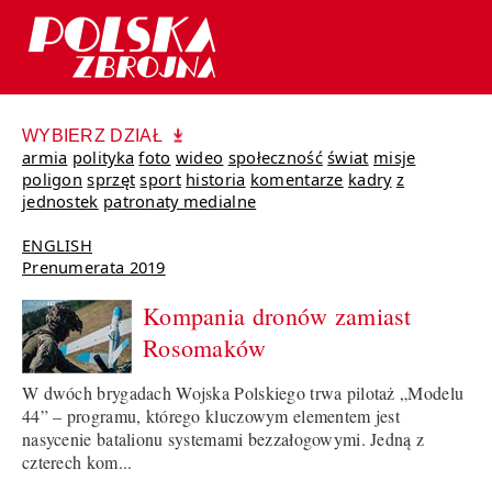
WYBIERZ DZIAŁ
armia
polityka
foto
wideo
społeczność
świat
misje
poligon
sprzęt
sport
historia
komentarze
kadry
z
jednostek
patronaty medialne
ENGLISH
Prenumerata 2019
Kompania dronów zamiast
Rosomaków
W dwóch brygadach Wojska Polskiego trwa pilotaż „Modelu
44” – programu, którego kluczowym elementem jest
nasycenie batalionu systemami bezzałogowymi. Jedną z
czterech kom...