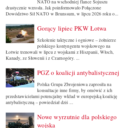
NATO na wschodniej flance Sojuszu
drastycznie wzrosła. Jak poinformowało Połączone
Dowództwo Sił NATO w Brunssum, w lipcu 2026 roku o...
Gorący lipiec PKW Łotwa
Szkolenie taktyczne i ogniowe – żołnierze
polskiego kontyngentu wojskowego na
Łotwie trenowali w lipcu z wojskami z Hiszpanii, Włoch,
Kanady, ze Słowenii i z Czarnogóry. ...
PGZ o koalicji antybalistycznej
Polska Grupa Zbrojeniowa zaprosiła na
konsultacje inne firmy, by omówić z ich
przedstawicielami potencjalny wkład w europejską koalicję
antybalistyczną – powiedział dziś ...
Nowe wyrzutnie dla polskiego
wojska