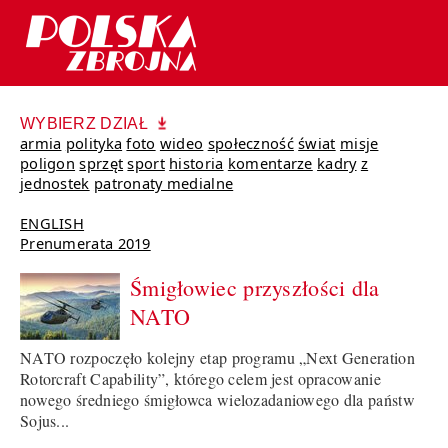
WYBIERZ DZIAŁ
armia
polityka
foto
wideo
społeczność
świat
misje
poligon
sprzęt
sport
historia
komentarze
kadry
z
jednostek
patronaty medialne
ENGLISH
Prenumerata 2019
Śmigłowiec przyszłości dla
NATO
NATO rozpoczęło kolejny etap programu „Next Generation
Rotorcraft Capability”, którego celem jest opracowanie
nowego średniego śmigłowca wielozadaniowego dla państw
Sojus...