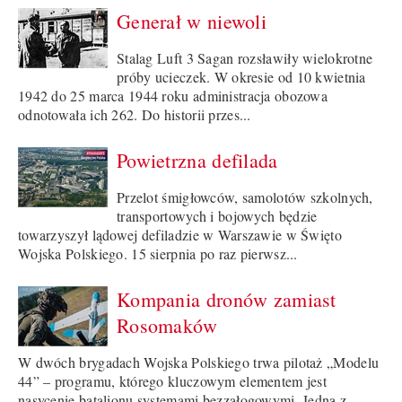
Generał w niewoli
Stalag Luft 3 Sagan rozsławiły wielokrotne
próby ucieczek. W okresie od 10 kwietnia
1942 do 25 marca 1944 roku administracja obozowa
odnotowała ich 262. Do historii przes...
Powietrzna defilada
Przelot śmigłowców, samolotów szkolnych,
transportowych i bojowych będzie
towarzyszył lądowej defiladzie w Warszawie w Święto
Wojska Polskiego. 15 sierpnia po raz pierwsz...
Kompania dronów zamiast
Rosomaków
W dwóch brygadach Wojska Polskiego trwa pilotaż „Modelu
44” – programu, którego kluczowym elementem jest
nasycenie batalionu systemami bezzałogowymi. Jedną z