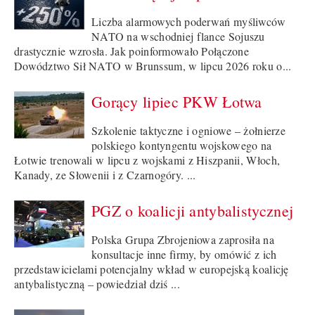
Liczba alarmowych poderwań myśliwców
NATO na wschodniej flance Sojuszu
drastycznie wzrosła. Jak poinformowało Połączone
Dowództwo Sił NATO w Brunssum, w lipcu 2026 roku o...
Gorący lipiec PKW Łotwa
Szkolenie taktyczne i ogniowe – żołnierze
polskiego kontyngentu wojskowego na
Łotwie trenowali w lipcu z wojskami z Hiszpanii, Włoch,
Kanady, ze Słowenii i z Czarnogóry. ...
PGZ o koalicji antybalistycznej
Polska Grupa Zbrojeniowa zaprosiła na
konsultacje inne firmy, by omówić z ich
przedstawicielami potencjalny wkład w europejską koalicję
antybalistyczną – powiedział dziś ...