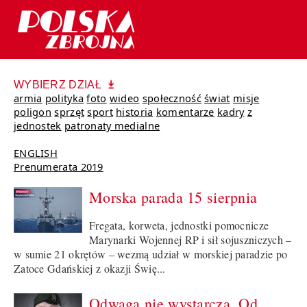
WYBIERZ DZIAŁ
armia
polityka
foto
wideo
społeczność
świat
misje
poligon
sprzęt
sport
historia
komentarze
kadry
z
jednostek
patronaty medialne
ENGLISH
Prenumerata 2019
Morska parada 15 sierpnia
Fregata, korweta, jednostki pomocnicze
Marynarki Wojennej RP i sił sojuszniczych –
w sumie 21 okrętów – wezmą udział w morskiej paradzie po
Zatoce Gdańskiej z okazji Świę...
Odwaga nie wystarcza. Od