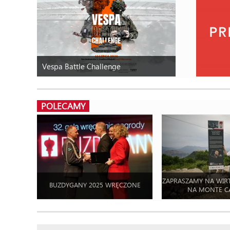
Vespa Battle Challenge
POLECAMY
ZAPRASZAMY NA WIR
BUZDYGANY 2025 WRĘCZONE
NA MONTE C