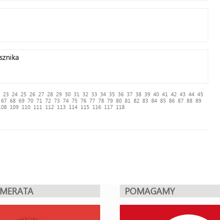
sznika
23
24
25
26
27
28
29
30
31
32
33
34
35
36
37
38
39
40
41
42
43
44
45
67
68
69
70
71
72
73
74
75
76
77
78
79
80
81
82
83
84
85
86
87
88
89
108
109
110
111
112
113
114
115
116
117
118
UMERATA
POMAGAMY