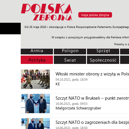
moja polska zbrojna
Od 25 maja 2018 r. obowiązuje w Polsce Rozporządzenie Parlamentu Europejskieg
Armia
Poligon
Sprzęt
Misje
Polityka
Prawo
W związku z powyższym przygotowaliśmy dla Państwa inform
Prosimy o 
Armia
Poligon
Sprzęt
Polityka
Świat
Społeczność
Włoski minister obrony z wizytą w Pol
04.10.2021, godz. 18:39
KE
Szczyt NATO w Brukseli – punkt zwrotn
16.06.2021, godz. 09:53
Małgorzata Schwarzgruber
Szczyt NATO o zagrożeniach dla bezp
14.06.2021, godz. 18:50