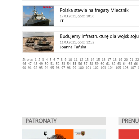
Polska stawia na fregaty Miecznik
17.03.2021, godz. 10:50
JT
Budujemy infrastrukturę dla wojsk soju
11.03.2021, godz. 12:52
Joanna Tańska
Strona:
1
2
3
4
5
6
7
8
9
10
11
12
13
14
15
16
17
18
19
20
21
22
46
47
48
49
50
51
52
53
54
55
56
57
58
59
60
61
62
63
64
65
66
90
91
92
93
94
95
96
97
98
99
100
101
102
103
104
105
106
107
PATRONATY
PREN