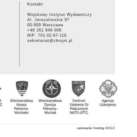
Kontakt
Wojskowy Instytut Wydawniczy
Al. Jerozolimskie 97
00-909 Warszawa
+48 261 849 008
NIP: 701-02-67-116
sekretariat@zbrojni.pl
t
Wielonarodowy
Wielonarodowa
Centrum
Agencja
SZ
Korpus
Dywizja
Szkolenia Sił
Uzbrojenia
Północno-
Północny-
Połączonych
Wschodni
Wschód
NATO (JFTC)
wykonanie i hosting
AIKELO