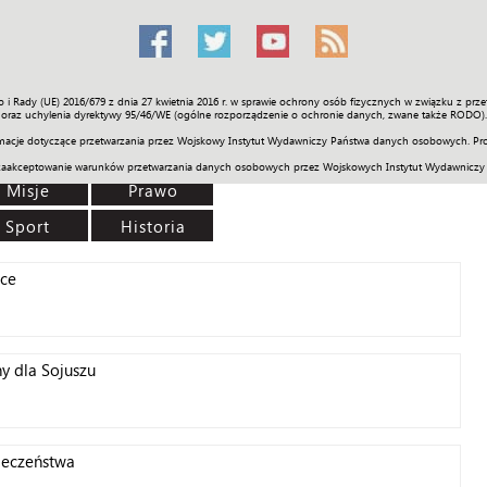
o i Rady (UE) 2016/679 z dnia 27 kwietnia 2016 r. w sprawie ochrony osób fizycznych w związku z 
Świat
Społeczność
Sport
Historia
Galerie
Wideo
ENGLI
oraz uchylenia dyrektywy 95/46/WE (ogólne rozporządzenie o ochronie danych, zwane także RODO).
acje dotyczące przetwarzania przez Wojskowy Instytut Wydawniczy Państwa danych osobowych. Pro
zaakceptowanie warunków przetwarzania danych osobowych przez Wojskowych Instytut Wydawniczy
Misje
Prawo
Sport
Historia
sce
y dla Sojuszu
ieczeństwa