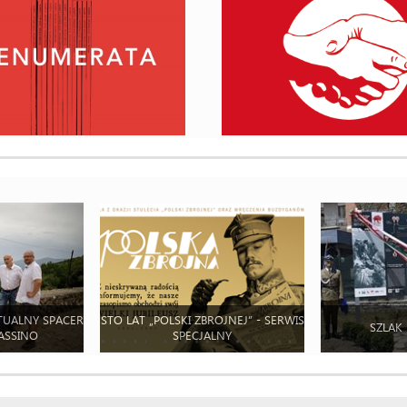
TUALNY SPACER
STO LAT „POLSKI ZBROJNEJ” - SERWIS
SZLAK
ASSINO
SPECJALNY