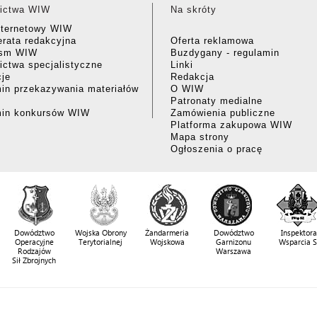
ictwa WIW
Na skróty
nternetowy WIW
rata redakcyjna
Oferta reklamowa
ism WIW
Buzdygany - regulamin
ctwa specjalistyczne
Linki
cje
Redakcja
in przekazywania materiałów
O WIW
Patronaty medialne
min konkursów WIW
Zamówienia publiczne
Platforma zakupowa WIW
Mapa strony
Ogłoszenia o pracę
Dowództwo
Wojska Obrony
Żandarmeria
Dowództwo
Inspektora
Operacyjne
Terytorialnej
Wojskowa
Garnizonu
Wsparcia 
Rodzajów
Warszawa
Sił Zbrojnych