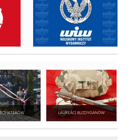
 BOHATERÓW
LAUREACI BUZDYGANÓW