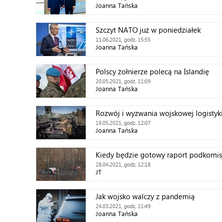
Joanna Tańska
Szczyt NATO już w poniedziałek
11.06.2021, godz. 15:55
Joanna Tańska
Polscy żołnierze polecą na Islandię
20.05.2021, godz. 11:09
Joanna Tańska
Rozwój i wyzwania wojskowej logistyk
19.05.2021, godz. 12:07
Joanna Tańska
Kiedy będzie gotowy raport podkomisj
28.04.2021, godz. 12:18
JT
Jak wojsko walczy z pandemią
24.03.2021, godz. 11:49
Joanna Tańska