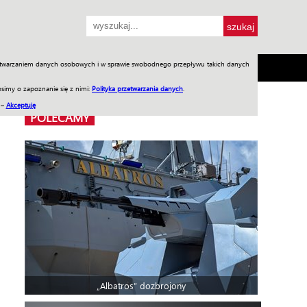
przetwarzaniem danych osobowych i w sprawie swobodnego przepływu takich danych
SH
SKLEP
Jednodniówki
Praca w WIW
simy o zapoznanie się z nimi:
Polityka przetwarzania danych
.
 –
Akceptuję
POLECAMY
„Albatros” dozbrojony