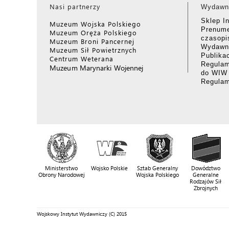
Nasi partnerzy
Wydawn
Sklep I
Muzeum Wojska Polskiego
Prenume
Muzeum Oręża Polskiego
czasop
Muzeum Broni Pancernej
Wydawni
Muzeum Sił Powietrznych
Publika
Centrum Weterana
Regulam
Muzeum Marynarki Wojennej
do WIW
Regula
Ministerstwo
Wojsko Polskie
Sztab Generalny
Dowództwo
Obrony Narodowej
Wojska Polskiego
Generalne
Rodzajów Sił
Zbrojnych
Wojskowy Instytut Wydawniczy (C) 2015