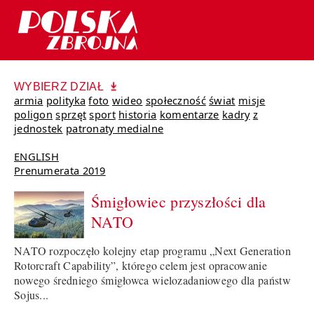
WYBIERZ DZIAŁ
armia
polityka
foto
wideo
społeczność
świat
misje
poligon
sprzęt
sport
historia
komentarze
kadry
z
jednostek
patronaty medialne
ENGLISH
Prenumerata 2019
Śmigłowiec przyszłości dla
NATO
NATO rozpoczęło kolejny etap programu „Next Generation
Rotorcraft Capability”, którego celem jest opracowanie
nowego średniego śmigłowca wielozadaniowego dla państw
Sojus...