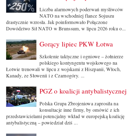
Liczba alarmowych poderwań myśliwców
NATO na wschodniej flance Sojuszu
drastycznie wzrosła. Jak poinformowało Połączone
Dowództwo Sił NATO w Brunssum, w lipcu 2026 roku o...
Gorący lipiec PKW Łotwa
Szkolenie taktyczne i ogniowe – żołnierze
polskiego kontyngentu wojskowego na
Łotwie trenowali w lipcu z wojskami z Hiszpanii, Włoch,
Kanady, ze Słowenii i z Czarnogóry. ...
PGZ o koalicji antybalistycznej
Polska Grupa Zbrojeniowa zaprosiła na
konsultacje inne firmy, by omówić z ich
przedstawicielami potencjalny wkład w europejską koalicję
antybalistyczną – powiedział dziś ...