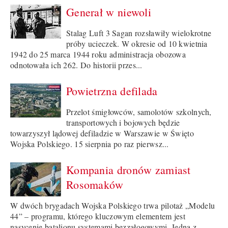
Generał w niewoli
Stalag Luft 3 Sagan rozsławiły wielokrotne
próby ucieczek. W okresie od 10 kwietnia
1942 do 25 marca 1944 roku administracja obozowa
odnotowała ich 262. Do historii przes...
Powietrzna defilada
Przelot śmigłowców, samolotów szkolnych,
transportowych i bojowych będzie
towarzyszył lądowej defiladzie w Warszawie w Święto
Wojska Polskiego. 15 sierpnia po raz pierwsz...
Kompania dronów zamiast
Rosomaków
W dwóch brygadach Wojska Polskiego trwa pilotaż „Modelu
44” – programu, którego kluczowym elementem jest
nasycenie batalionu systemami bezzałogowymi. Jedną z