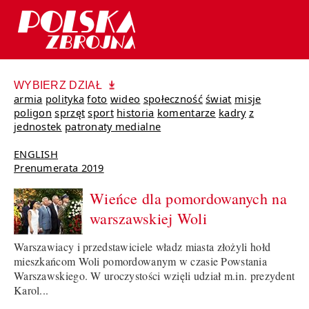
WYBIERZ DZIAŁ
armia
polityka
foto
wideo
społeczność
świat
misje
poligon
sprzęt
sport
historia
komentarze
kadry
z
jednostek
patronaty medialne
ENGLISH
Prenumerata 2019
Wieńce dla pomordowanych na
warszawskiej Woli
Warszawiacy i przedstawiciele władz miasta złożyli hołd
mieszkańcom Woli pomordowanym w czasie Powstania
Warszawskiego. W uroczystości wzięli udział m.in. prezydent
Karol...