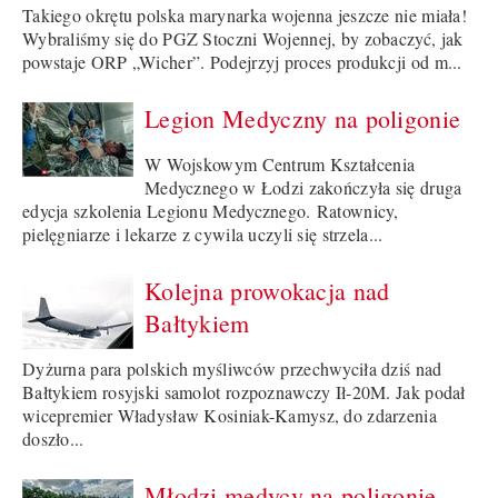
Takiego okrętu polska marynarka wojenna jeszcze nie miała!
Wybraliśmy się do PGZ Stoczni Wojennej, by zobaczyć, jak
powstaje ORP „Wicher”. Podejrzyj proces produkcji od m...
Legion Medyczny na poligonie
W Wojskowym Centrum Kształcenia
Medycznego w Łodzi zakończyła się druga
edycja szkolenia Legionu Medycznego. Ratownicy,
pielęgniarze i lekarze z cywila uczyli się strzela...
Kolejna prowokacja nad
Bałtykiem
Dyżurna para polskich myśliwców przechwyciła dziś nad
Bałtykiem rosyjski samolot rozpoznawczy Ił-20M. Jak podał
wicepremier Władysław Kosiniak-Kamysz, do zdarzenia
doszło...
Młodzi medycy na poligonie