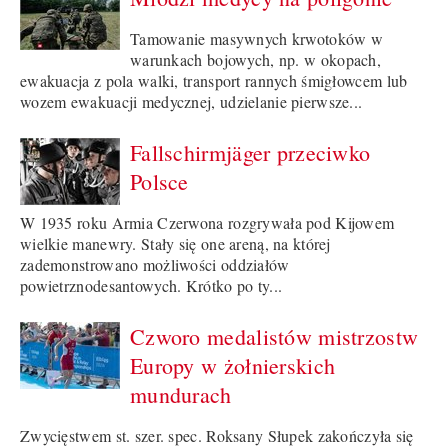
Tamowanie masywnych krwotoków w
warunkach bojowych, np. w okopach,
ewakuacja z pola walki, transport rannych śmigłowcem lub
wozem ewakuacji medycznej, udzielanie pierwsze...
Fallschirmjäger przeciwko
Polsce
W 1935 roku Armia Czerwona rozgrywała pod Kijowem
wielkie manewry. Stały się one areną, na której
zademonstrowano możliwości oddziałów
powietrznodesantowych. Krótko po ty...
Czworo medalistów mistrzostw
Europy w żołnierskich
mundurach
Zwycięstwem st. szer. spec. Roksany Słupek zakończyła się