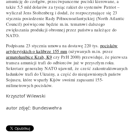
amunicję do czołgów, przeciwpancerne pociski kierowane, a
także 5,5 mld dolarów za tysiąc rakiet do systemów Patriot –
wyliczał Jens Stoltenberg i dodał, że rozpoczynające się 23
stycznia posiedzenie Rady Północnoatlantyckiej (North Atlantic
Council) poświęcone będzie m.in. tematowi dalszego
zwiększania produkcji obronnej przez państwa należące do
NATO.
Podpisana 23 stycznia umowa na dostawę 220 tys.
pocisków
artyleryjskich o kalibrze 155 mm
(używanych m.in. przez
armatohaubice Krab, K9
czy PzH 2000) przewiduje, że pierwsza
transza amunicji trafi do odbiorców już w przyszłym roku.
Sekretarz generalny NATO ujawnił, że cześć zakontraktowanych
ładunków trafi do Ukrainy, a część do nieujawnionych państw
Sojuszu, które wsparły Kijów swoimi zapasami 155-
milimetrowych pocisków.
Krzysztof Wilewski
autor zdjęć: Bundeswehra