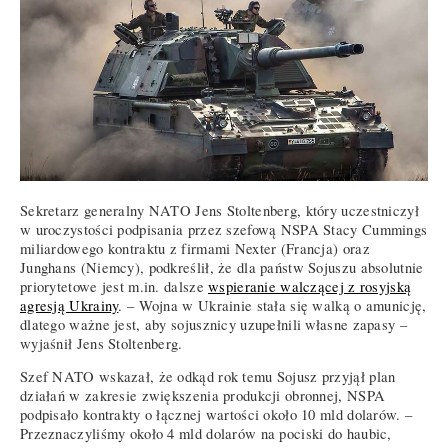
Sekretarz generalny NATO Jens Stoltenberg, który uczestniczył
w uroczystości podpisania przez szefową NSPA Stacy Cummings
miliardowego kontraktu z firmami Nexter (Francja) oraz
Junghans (Niemcy), podkreślił, że dla państw Sojuszu absolutnie
priorytetowe jest m.in. dalsze
wspieranie walczącej z rosyjską
agresją Ukrainy
. – Wojna w Ukrainie stała się walką o amunicję,
dlatego ważne jest, aby sojusznicy uzupełnili własne zapasy –
wyjaśnił Jens Stoltenberg.
Szef NATO wskazał, że odkąd rok temu Sojusz przyjął plan
działań w zakresie zwiększenia produkcji obronnej, NSPA
podpisało kontrakty o łącznej wartości około 10 mld dolarów. –
Przeznaczyliśmy około 4 mld dolarów na pociski do haubic,