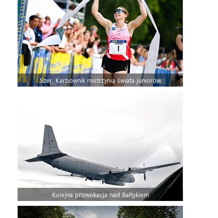
Szer. Karbownik mistrzynią świata juniorów
Kolejna prowokacja nad Bałtykiem