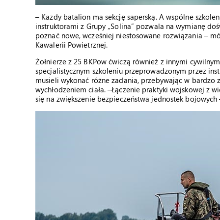
– Każdy batalion ma sekcję saperską. A wspólne szkole
instruktorami z Grupy „Solina” pozwala na wymianę doś
poznać nowe, wcześniej niestosowane rozwiązania – mó
Kawalerii Powietrznej.
Żołnierze z 25 BKPow ćwiczą również z innymi cywilnymi
specjalistycznym szkoleniu przeprowadzonym przez ins
musieli wykonać różne zadania, przebywając w bardzo 
wychłodzeniem ciała. –Łączenie praktyki wojskowej z 
się na zwiększenie bezpieczeństwa jednostek bojowych 