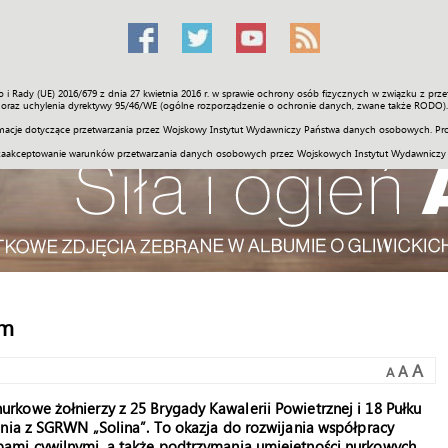
o i Rady (UE) 2016/679 z dnia 27 kwietnia 2016 r. w sprawie ochrony osób fizycznych w związku z 
Świat
Społeczność
Sport
Historia
Galerie
Wideo
ENGLI
oraz uchylenia dyrektywy 95/46/WE (ogólne rozporządzenie o ochronie danych, zwane także RODO).
acje dotyczące przetwarzania przez Wojskowy Instytut Wydawniczy Państwa danych osobowych. Pro
zaakceptowanie warunków przetwarzania danych osobowych przez Wojskowych Instytut Wydawniczy
ym
A
A
A
kowe żołnierzy z 25 Brygady Kawalerii Powietrznej i 18 Pułku
ania z SGRWN „Solina”. To okazja do rozwijania współpracy
ami cywilnymi, a także podtrzymania umiejętności nurkowych