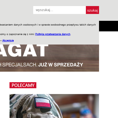
przetwarzaniem danych osobowych i w sprawie swobodnego przepływu takich danych
SH
SKLEP
Jednodniówki
Praca w WIW
simy o zapoznanie się z nimi:
Polityka przetwarzania danych
.
 –
Akceptuję
POLECAMY