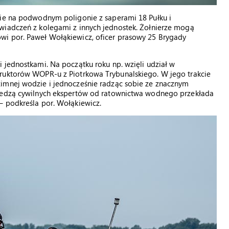
nie na podwodnym poligonie z saperami 18 Pułku i
wiadczeń z kolegami z innych jednostek. Żołnierze mogą
wi por. Paweł Wołąkiewicz, oficer prasowy 25 Brygady
 jednostkami. Na początku roku np. wzięli udział w
truktorów WOPR-u z Piotrkowa Trybunalskiego. W jego trakcie
zimnej wodzie i jednocześnie radząc sobie ze znacznym
wiedzą cywilnych ekspertów od ratownictwa wodnego przekłada
– podkreśla por. Wołąkiewicz.