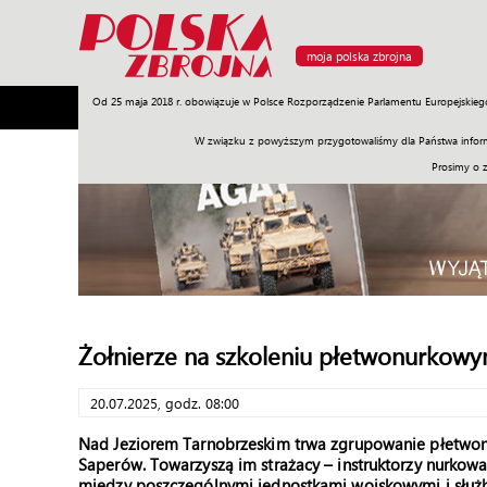
moja polska zbrojna
Od 25 maja 2018 r. obowiązuje w Polsce Rozporządzenie Parlamentu Europejskieg
Armia
Poligon
Sprzęt
Misje
Polityka
Prawo
W związku z powyższym przygotowaliśmy dla Państwa inform
Prosimy o 
Żołnierze na szkoleniu płetwonurkow
20.07.2025, godz. 08:00
Nad Jeziorem Tarnobrzeskim trwa zgrupowanie płetwonur
Saperów. Towarzyszą im strażacy – instruktorzy nurkow
między poszczególnymi jednostkami wojskowymi i służb