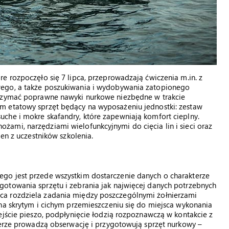
e rozpoczęło się 7 lipca, przeprowadzają ćwiczenia m.in. z
wego, a także poszukiwania i wydobywania zatopionego
trzymać poprawne nawyki nurkowe niezbędne w trakcie
m etatowy sprzęt będący na wyposażeniu jednostki: zestaw
che i mokre skafandry, które zapewniają komfort cieplny.
ami, narzędziami wielofunkcyjnymi do cięcia lin i sieci oraz
den z uczestników szkolenia.
go jest przede wszystkim dostarczenie danych o charakterze
otowania sprzętu i zebrania jak najwięcej danych potrzebnych
ca rozdziela zadania między poszczególnymi żołnierzami
na skrytym i cichym przemieszczeniu się do miejsca wykonania
ejście pieszo, podpłynięcie łodzią rozpoznawczą w kontakcie z
ierze prowadzą obserwację i przygotowują sprzęt nurkowy –