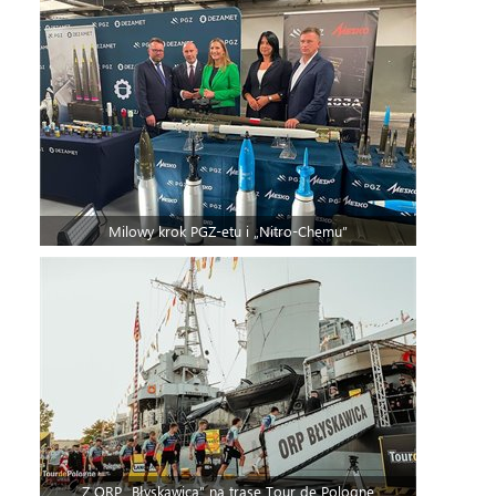
Milowy krok PGZ-etu i „Nitro-Chemu”
Z ORP „Błyskawica” na trasę Tour de Pologne