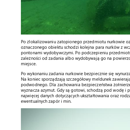
Po zlokalizowaniu zatopionego przedmiotu nurkowie ozn
oznaczonego obiektu schodzi kolejna para nurków z wc
pontonami wydobywczymi. Po podczepieniu przedmiotu
zależności od zadania albo wydobywają go na powierzc
miejsce.
Po wykonaniu zadania nurkowie bezpiecznie się wynurzają
Na koniec sporządzają szczegółowy meldunek zawierają
podwodnego. Dla zachowania bezpieczeństwa żołnierze d
wyznacza azymut. Gdy są gotowi, schodzą pod wodę i p
najwięcej danych dotyczących ukształtowania oraz rodz
ewentualnych zapór i min.