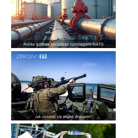
Polska gotowa zarządzać rurociągami NATO
Jak obronić się przed dronami?