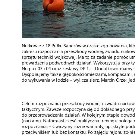
Nurkowie z 18 Pułku Saperów w czasie zgrupowania, któr
zakresu rozpoznania przeszkody wodnej, zwiadu nurko
sprzętu techniki wojskowej. Ma to za zadanie pomóc u
prowadzenia podwodnych działań. Wykorzystują przy ty
Nurpak 03 i 04 oraz zestawy DP 1. – Dodatkowo mamy su
Dysponujemy także głębokościomierzami, kompasami, noż
do wykuwania w lodzie – wylicza sierż. Marcin Orzeł, je
Celem rozpoznania przeszkody wodnej i zwiadu nurkowe
taktycznym. Zawsze rozpoczyna się od dokładnego przyg
do przeprowadzenia działań. W kolejnym etapie dowód
(nurkami). Natomiast część praktyczna treningu polega 
rozpoznania. – Ćwiczymy różne warianty, np. skryte pod
przeciwnikiem lub bez kontaktu. Po zajęciu rejonu żołn