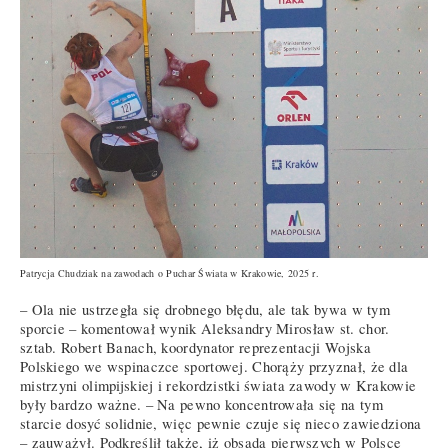
Patrycja Chudziak na zawodach o Puchar Świata w Krakowie, 2025 r.
– Ola nie ustrzegła się drobnego błędu, ale tak bywa w tym
sporcie – komentował wynik Aleksandry Mirosław st. chor.
sztab. Robert Banach, koordynator reprezentacji Wojska
Polskiego we wspinaczce sportowej. Chorąży przyznał, że dla
mistrzyni olimpijskiej i rekordzistki świata zawody w Krakowie
były bardzo ważne. – Na pewno koncentrowała się na tym
starcie dosyć solidnie, więc pewnie czuje się nieco zawiedziona
– zauważył. Podkreślił także, iż obsada pierwszych w Polsce