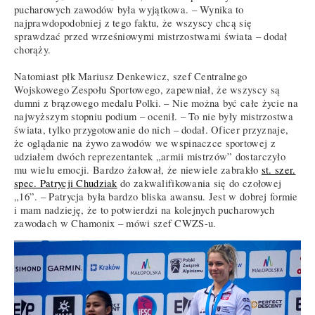
pucharowych zawodów była wyjątkowa. – Wynika to
najprawdopodobniej z tego faktu, że wszyscy chcą się
sprawdzać przed wrześniowymi mistrzostwami świata – dodał
chorąży.
Natomiast płk Mariusz Denkewicz, szef Centralnego
Wojskowego Zespołu Sportowego, zapewniał, że wszyscy są
dumni z brązowego medalu Polki. – Nie można być całe życie na
najwyższym stopniu podium – ocenił. – To nie były mistrzostwa
świata, tylko przygotowanie do nich – dodał. Oficer przyznaje,
że oglądanie na żywo zawodów we wspinaczce sportowej z
udziałem dwóch reprezentantek „armii mistrzów” dostarczyło
mu wielu emocji. Bardzo żałował, że niewiele zabrakło
st. szer.
spec. Patrycji Chudziak
do zakwalifikowania się do czołowej
„16”. – Patrycja była bardzo bliska awansu. Jest w dobrej formie
i mam nadzieję, że to potwierdzi na kolejnych pucharowych
zawodach w Chamonix – mówi szef CWZS-u.