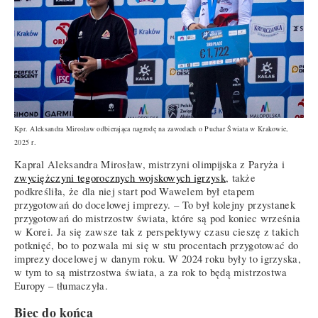
Kpr. Aleksandra Mirosław odbierająca nagrodę na zawodach o Puchar Świata w Krakowie,
2025 r.
Kapral Aleksandra Mirosław, mistrzyni olimpijska z Paryża i
zwyciężczyni tegorocznych wojskowych igrzysk
, także
podkreśliła, że dla niej start pod Wawelem był etapem
przygotowań do docelowej imprezy. – To był kolejny przystanek
przygotowań do mistrzostw świata, które są pod koniec września
w Korei. Ja się zawsze tak z perspektywy czasu cieszę z takich
potknięć, bo to pozwala mi się w stu procentach przygotować do
imprezy docelowej w danym roku. W 2024 roku były to igrzyska,
w tym to są mistrzostwa świata, a za rok to będą mistrzostwa
Europy – tłumaczyła.
Biec do końca