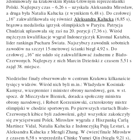
zdominowały na krakowskim Rynku Głównym reprezentantki
Polski. Najlepszy czas – 6,26 s – uzyskała Aleksandra Mirosław,
a druga była Natalia Kałucka (z wynikiem 6,48 s). Do czołowej
„16” zakwalifikowała się również
Aleksandra Kałucka
(6,85 s),
brązowa medalistka igrzysk olimpijskich w Paryżu. Patrycja
Chudziak uplasowała się zaś na 20. pozycji (7,36 s). Wśród
mężczyzn kwalifikacje wygrał Indonezyjczyk Kiromal Katabin,
lider rankingu Pucharu Świata. Najszybszy zawodnik sobotnich
zawodów na szczyt 15-metrowej ścianki biegł 4,92 s. Do
czołowej „16” nie udało się zakwalifikować żadnemu z Biało-
Czerwonych. Najlepszy z nich Marcin Dzieński z czasem 5,51 s
zajął 38. miejsce.
Niedzielne finały obserwowało w centrum Krakowa kilkanaście
tysięcy widzów. Wśród nich byli m.in.: Władysław Kosiniak-
Kamysz, wicepremier i minister obrony narodowej, gen. w st.
spocz. dr Mieczysław Bieniek, doradca społeczny ministra
obrony narodowej, i Robert Korzeniowski, czterokrotny mistrz
olimpijski w chodzie sportowym. Po pierwszych startach Biało-
Czerwonych kibice byli zadowoleni, gdyż wszystkie zakończyły
się zwycięstwami Polek. Mirosław wygrała z Hiszpanką Carlą
Martínez Vidal, Natalia Kałucka z Indonezyjką Pują Lestari, a
Aleksandra Kałucka z Mengli Zhang. W ćwierćfinale Mirosław
z czasem 6,58 s wyprzedziła Chinkę Yumei Qin (biegła 9,21 s),