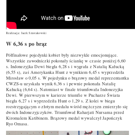
Realizacja: Jacek Szustakowski
W 6,36 s po brąz
Półfinałowe pojedynki kobiet były niezwykle emocjonujące.
Wszystkie zawodniczki pokonały ściankę w czasie poniżej 6,60
s. Indonezyjka Dewi biegła 6,28 s i wygrała z Natalią Kałucką
(6,55 s), zaś Amerykanka Hunt z wynikiem 6,45 s wyprzedziła
Mirosław o 0,05 s. W pojedynku o brązowy medal reprezentantka
CWZS-u uzyskała wynik 6,36 s i pewnie pokonała Natalię
Kałucką (6,64 s). Natomiast w finale triumfowała Indonezyjka
Dewi. W pierwszym w karierze triumfie w Pucharze Świata
biegła 6,27 s i wyprzedziła Hunt o 1,29 s. Z kolei w biegu
rozstrzygającym o złotym medalu wśród mężczyzn zmierzyło się
dwóch Indonezyjczyków. Triumfował Raharjati Nursama przed
Kiromalem Katibinem. Brązowy medal wywalczył Japończyk
Ryo Omasa.