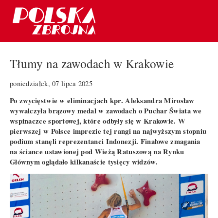
Tłumy na zawodach w Krakowie
poniedziałek, 07 lipca 2025
Po zwycięstwie w eliminacjach kpr. Aleksandra Mirosław
wywalczyła brązowy medal w zawodach o Puchar Świata we
wspinaczce sportowej, które odbyły się w Krakowie. W
pierwszej w Polsce imprezie tej rangi na najwyższym stopniu
podium stanęli reprezentanci Indonezji. Finałowe zmagania
na ściance ustawionej pod Wieżą Ratuszową na Rynku
Głównym oglądało kilkanaście tysięcy widzów.