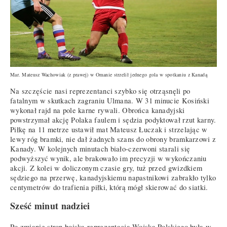
Mar. Mateusz Wachowiak (z prawej) w Omanie strzelił jednego gola w spotkaniu z Kanadą
Na szczęście nasi reprezentanci szybko się otrząsnęli po
fatalnym w skutkach zagraniu Ulmana. W 31 minucie Kosiński
wykonał rajd na pole karne rywali. Obrońca kanadyjski
powstrzymał akcję Polaka faulem i sędzia podyktował rzut karny.
Piłkę na 11 metrze ustawił mat Mateusz Łuczak i strzelając w
lewy róg bramki, nie dał żadnych szans do obrony bramkarzowi z
Kanady. W kolejnych minutach biało-czerwoni starali się
podwyższyć wynik, ale brakowało im precyzji w wykończaniu
akcji. Z kolei w doliczonym czasie gry, tuż przed gwizdkiem
sędziego na przerwę, kanadyjskiemu napastnikowi zabrakło tylko
centymetrów do trafienia piłki, którą mógł skierować do siatki.
Sześć minut nadziei
Po zmianie stron boiska reprezentacja Wojska Polskiego była w