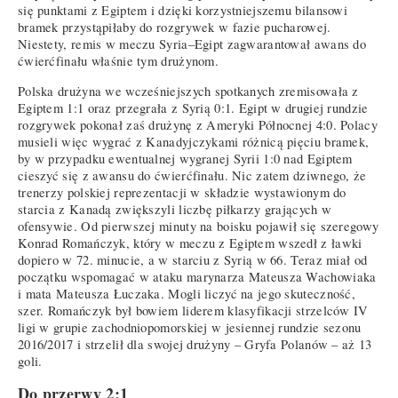
się punktami z Egiptem i dzięki korzystniejszemu bilansowi
bramek przystąpiłaby do rozgrywek w fazie pucharowej.
Niestety, remis w meczu Syria–Egipt zagwarantował awans do
ćwierćfinału właśnie tym drużynom.
Polska drużyna we wcześniejszych spotkanych zremisowała z
Egiptem 1:1 oraz przegrała z Syrią 0:1. Egipt w drugiej rundzie
rozgrywek pokonał zaś drużynę z Ameryki Północnej 4:0. Polacy
musieli więc wygrać z Kanadyjczykami różnicą pięciu bramek,
by w przypadku ewentualnej wygranej Syrii 1:0 nad Egiptem
cieszyć się z awansu do ćwierćfinału. Nic zatem dziwnego, że
trenerzy polskiej reprezentacji w składzie wystawionym do
starcia z Kanadą zwiększyli liczbę piłkarzy grających w
ofensywie. Od pierwszej minuty na boisku pojawił się szeregowy
Konrad Romańczyk, który w meczu z Egiptem wszedł z ławki
dopiero w 72. minucie, a w starciu z Syrią w 66. Teraz miał od
początku wspomagać w ataku marynarza Mateusza Wachowiaka
i mata Mateusza Łuczaka. Mogli liczyć na jego skuteczność,
szer. Romańczyk był bowiem liderem klasyfikacji strzelców IV
ligi w grupie zachodniopomorskiej w jesiennej rundzie sezonu
2016/2017 i strzelił dla swojej drużyny – Gryfa Polanów – aż 13
goli.
Do przerwy 2:1