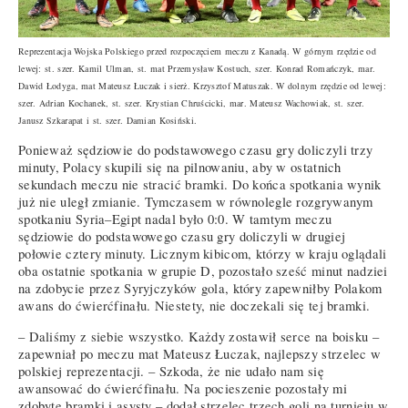
Reprezentacja Wojska Polskiego przed rozpoczęciem meczu z Kanadą. W górnym rzędzie od
lewej: st. szer. Kamil Ulman, st. mat Przemysław Kostuch, szer. Konrad Romańczyk, mar.
Dawid Łodyga, mat Mateusz Łuczak i sierż. Krzysztof Matuszak. W dolnym rzędzie od lewej:
szer. Adrian Kochanek, st. szer. Krystian Chruścicki, mar. Mateusz Wachowiak, st. szer.
Janusz Szkarapat i st. szer. Damian Kosiński.
Ponieważ sędziowie do podstawowego czasu gry doliczyli trzy
minuty, Polacy skupili się na pilnowaniu, aby w ostatnich
sekundach meczu nie stracić bramki. Do końca spotkania wynik
już nie uległ zmianie. Tymczasem w równolegle rozgrywanym
spotkaniu Syria–Egipt nadal było 0:0. W tamtym meczu
sędziowie do podstawowego czasu gry doliczyli w drugiej
połowie cztery minuty. Licznym kibicom, którzy w kraju oglądali
oba ostatnie spotkania w grupie D, pozostało sześć minut nadziei
na zdobycie przez Syryjczyków gola, który zapewniłby Polakom
awans do ćwierćfinału. Niestety, nie doczekali się tej bramki.
– Daliśmy z siebie wszystko. Każdy zostawił serce na boisku –
zapewniał po meczu mat Mateusz Łuczak, najlepszy strzelec w
polskiej reprezentacji. – Szkoda, że nie udało nam się
awansować do ćwierćfinału. Na pocieszenie pozostały mi
zdobyte bramki i asysty – dodał strzelec trzech goli na turnieju w