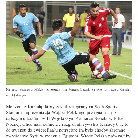
Najlepszy strzelec w polskiej reprezentacji mat Mateusz Łuczak (z prawej) w meczu z Kanadą
strzelił dwa gole
Meczem z Kanadą, który został rozegrany na Seeb Sports
Stadium, reprezentacja Wojska Polskiego pożegnała się z
dalszym udziałem w II Wojskowym Pucharze Świata w Piłce
Nożnej. Choć nasi żołnierze rozgromili rywali z Kanady 6:1, to
do awansu do ćwierćfinału potrzebne im było choćby skromne
zwycięstwo Syrii w meczu z Egiptem. Wtedy Polska zrównałaby