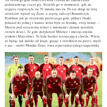
podstawowego czasu gry. Strzelili go w momencie, gdy na
zegarze rozpoczęła się 91 minuta meczu. Po raz drugi na listę
strzelców wpisał się Żeno, a asystę zaliczył Romańczyk.
Podobnie jak po strzeleniu pierwszego gola, piłkarz Ilanki
pokazał do jednej z kamer, która była za bramką, swój tatuaż. –
Marcin pod sercem ma tatuaż z imionami i datami narodzin
swoich dzieci. Te gole dedykował Milence i miesięcznemu
synkowi Marcelowi. To była bardzo wzruszająca chwila. Wiem,
że będąc tak daleko od kraju, grając z orzełkiem na piersi, myśli
o nas – mówi Monika Żeno, żona reprezentacyjnego napastnika.