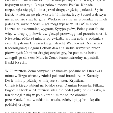
bojowym nastroju. Druga połowa meczu Polska–Kanada
rozpoczęła się pięć minut przed drugą częścią spotkania Syria–
Egipt, w którym po pierwszych 45 minutach gry żadnej z drużyn
nie udało się strzelić gola. Większe szanse na prowadzenie mieli
jednak piłkarze z Syrii – gol mógł wpaść w 10 i 45 minucie.
Licząc na ewentualną wygraną Syryjczyków, Polacy starali się
więc w drugiej połowie zwiększyć przewagę nad przeciwnikami.
Niespełna półtorej minuty po gwizdku arbitra gola, z podania st.
szer. Krystiana Chruścickiego, strzelił Wachowiak. Napastnik
trzecioligowej Pogoni Lębork dawał z siebie wszystko przez
pierwszych 20 minut drugiej części gry, bo potem na boisku
zastąpił go st. szer. Marcin Żeno, bramkostrzelny napastnik
Ilanki Rzepin.
W 73 minucie Żeno otrzymał znakomite podanie od Łuczaka i
mimo wślizgu obrońcy zdołał pokonać bramkarza z Kanady.
Dwie minuty później w miejsce st. szer. Krystiana
Chruścickiego wbiegł na boisko szer. Damian Formela. Piłkarz
Pogoni Lębork w 81 minucie idealnie podał piłkę do Łuczaka, a
ten dobiegł z nią w pole karne i mimo to, że obrońca
przeszkadzał mu w oddaniu strzału, zdobył piątą bramkę dla
polskiej drużyny.
Na szóstego gola biało-czerwoni czekali do zakończenia