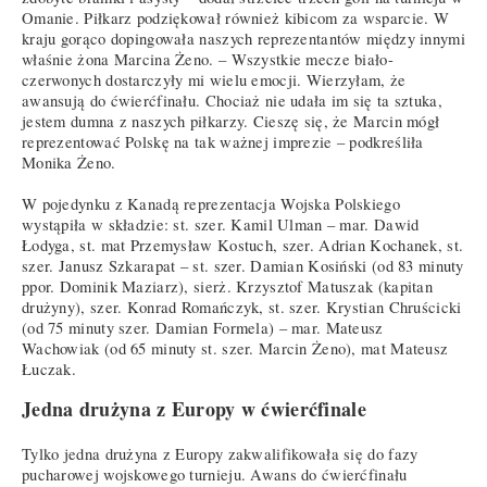
Omanie. Piłkarz podziękował również kibicom za wsparcie. W
kraju gorąco dopingowała naszych reprezentantów między innymi
właśnie żona Marcina Żeno. – Wszystkie mecze biało-
czerwonych dostarczyły mi wielu emocji. Wierzyłam, że
awansują do ćwierćfinału. Chociaż nie udała im się ta sztuka,
jestem dumna z naszych piłkarzy. Cieszę się, że Marcin mógł
reprezentować Polskę na tak ważnej imprezie – podkreśliła
Monika Żeno.
W pojedynku z Kanadą reprezentacja Wojska Polskiego
wystąpiła w składzie: st. szer. Kamil Ulman – mar. Dawid
Łodyga, st. mat Przemysław Kostuch, szer. Adrian Kochanek, st.
szer. Janusz Szkarapat – st. szer. Damian Kosiński (od 83 minuty
ppor. Dominik Maziarz), sierż. Krzysztof Matuszak (kapitan
drużyny), szer. Konrad Romańczyk, st. szer. Krystian Chruścicki
(od 75 minuty szer. Damian Formela) – mar. Mateusz
Wachowiak (od 65 minuty st. szer. Marcin Żeno), mat Mateusz
Łuczak.
Jedna drużyna z Europy w ćwierćfinale
Tylko jedna drużyna z Europy zakwalifikowała się do fazy
pucharowej wojskowego turnieju. Awans do ćwierćfinału