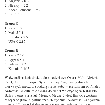
1. Algieria 9 6:3
2. Niemcy 4 2:2
3. Korea Północna 3 3:3
4. Iran 1 1:4
Grupa C
1. Katar 7 8:1
2. Mali 5 5:1
3. Irlandia 4 7:5
4. USA 0 2:15
Grupa D
1. Syria 7 4:0
2. Egipt 5 5:1
3. Polska 4 7:3
4. Kanada 0 1:13
W ćwierćfinałach dojdzie do pojedynków: Oman–Mali, Algieria–
Egipt, Katar–Bahrajn i Syria–Niemcy. Zwycięzcy dwóch
pierwszych meczów spotkają się ze sobą w pierwszym półfinale.
Natomiast w drugim o awans do finału walczyć będą Katar lub
Bahrajn oraz Syria lub Niemcy. Mecze ćwierćfinałowe zostaną
rozegrane jutro, a półfinałowe 26 stycznia. Natomiast 28 stycznia
o godz. 17 czasu lokalnego rozegrane zostanie spotkanie o