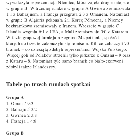
wywalczyła reprezentacja Niemiec, która zajęła drugie miejsce
w grupie B. W trzeciej rundzie w grupie A Gwinea zremisowała
1:1 z Bahrajnem, a Francja przegrała 2:3 z Omanem. Natomiast
w grupie B Algieria pokonała 2:1 Koreę Północną, a Niemcy
bezbramkowo zremisowały z Iranem. Wreszcie w grupie C
Irlandia wygrała 6:1 z USA, a Mali zremisowało 0:0 z Katarem.
W fazie grupowej turnieju rozegrano 24 spotkania, spośród
których co trzecie zakończyło się remisem. Kibice zobaczyli 70
bramek – co dziesiątą zdobyli reprezentanci Wojska Polskiego.
Więcej goli od Polaków strzelili tylko piłkarze z Omanu – 9 oraz
z Kataru – 8. Natomiast tyle samo bramek co biało-czerwoni
zdobyli także Irlandczycy.
Tabele po trzech rundach spotkań
Grupa A
1. Oman 7 9:3
2. Bahrajn 5 3:2
3. Gwinea 2 3:8
4. Francja 1 4:6
Grupa B