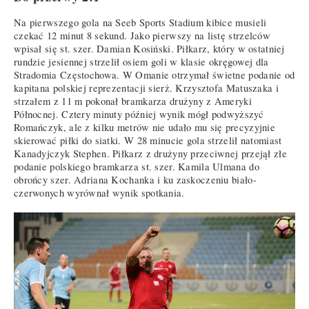
Na pierwszego gola na Seeb Sports Stadium kibice musieli
czekać 12 minut 8 sekund. Jako pierwszy na listę strzelców
wpisał się st. szer. Damian Kosiński. Piłkarz, który w ostatniej
rundzie jesiennej strzelił osiem goli w klasie okręgowej dla
Stradomia Częstochowa. W Omanie otrzymał świetne podanie od
kapitana polskiej reprezentacji sierż. Krzysztofa Matuszaka i
strzałem z 11 m pokonał bramkarza drużyny z Ameryki
Północnej. Cztery minuty później wynik mógł podwyższyć
Romańczyk, ale z kilku metrów nie udało mu się precyzyjnie
skierować piłki do siatki. W 28 minucie gola strzelił natomiast
Kanadyjczyk Stephen. Piłkarz z drużyny przeciwnej przejął złe
podanie polskiego bramkarza st. szer. Kamila Ulmana do
obrońcy szer. Adriana Kochanka i ku zaskoczeniu biało-
czerwonych wyrównał wynik spotkania.