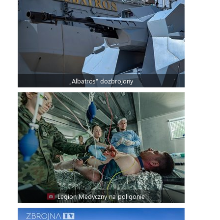
„Albatros” dozbrojony
Legion Medyczny na poligonie