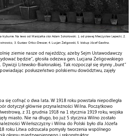
a trybunie. Na lewo od Marszałka stoi Adam Sokołowski. 1. od prawej Mieczysław Lepecki, 2.
winowicz, 3. Gustaw Orlicz-Dreszer, 4. Lucjan Żeligowski, 5. biskup Józef Gawlina.
lnię ziemie nasze od najeźdźcy, ażeby Sejm Ustawodawczy
ecydować będzie”, głosiła odezwa gen. Lucjana Żeligowskiego
Dywizji Litewsko-Białoruskiej. Tak rozpoczął się słynny „bunt”
wypowiadając posłuszeństwo polskiemu dowództwu, zajęły
ba się cofnąć o dwa lata. W 1918 roku powstała niepodległa
a spór dotyczył głównie przynależności Wilna. Początkowo
ylwestrową, z 31 grudnia 1918 na 1 stycznia 1919 roku, wojska
ły miasto. Nie na długo, bo już 5 stycznia Wilno zostało
ależności Wileńszczyzny i Wilna do Polski było dla Józefa
918 roku Litwa odrzucała pomysły tworzenia wspólnego
nik okresu międzywojennego i rekonstruktor.