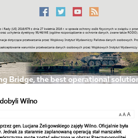
o i Rady (UE) 2016/679 z dnia 27 kwietnia 2016 r. w sprawie ochrony osób fizycznych w związku z 
Świat
Społeczność
Sport
Historia
Galerie
Wideo
ENGLI
oraz uchylenia dyrektywy 95/46/WE (ogólne rozporządzenie o ochronie danych, zwane także RODO).
acje dotyczące przetwarzania przez Wojskowy Instytut Wydawniczy Państwa danych osobowych. Pro
zaakceptowanie warunków przetwarzania danych osobowych przez Wojskowych Instytut Wydawniczy
zdobyli Wilno
A
A
A
zez gen. Lucjana Żeligowskiego zajęły Wilno. Oficjalnie była
. Jednak za starannie zaplanowaną operacją stał marszałek
Wileńszczyzna może zostać włączona w obszar Rzeczypospolitej.