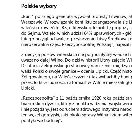
Polskie wybory
„Bunt” polskiego generała wywołał protesty Litwinów, ak
Warszawie. W rozwiązanie konfliktu zaangażowała się L
wileński i kowieński. Rząd litewski odrzucili tę propozy
do Sejmu. Wzięło w nich udział 64% uprawnionych - głó
lutego przyjął uchwałę o przyłączeniu Litwy Środkowej 
nierozerwalną część Rzeczypospolitej Polskiej”, napisali
Z decyzją posłów wileńskich nie pogodziły się władze L
uważano dalej Wilno. Do dziś w historii Litwy zajęcie Wi
Działania Żeligowskiego stanowiły naruszenie międzyna
walki Polski o swoje granice – ocenia Lipicki. Część his
Żeligowskiego, na Wileńszczyźnie i tak wybuchłby bunt 
przeszło 66% ludności, natomiast w Wilnie mieszkali głó
Lipicki.
„Rzeczpospolita” z 11 października 1920 roku paździe
białoruskiej dywizji, który z punktu widzenia wojskowe
i niepożądany, jest odruchem zdrowego instynktu narod
ten węzeł gordyjski, jaki około sprawy Wilna i ziem wil
polityki wschodniej”.