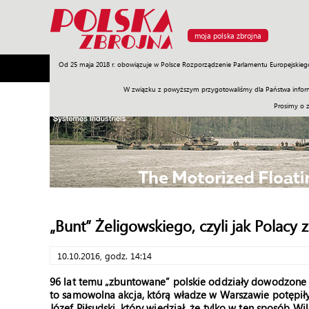
moja polska zbrojna
Od 25 maja 2018 r. obowiązuje w Polsce Rozporządzenie Parlamentu Europejskieg
Armia
Poligon
Sprzęt
Misje
Polityka
Prawo
W związku z powyższym przygotowaliśmy dla Państwa inform
Prosimy o 
„Bunt” Żeligowskiego, czyli jak Polacy 
10.10.2016, godz. 14:14
96 lat temu „zbuntowane” polskie oddziały dowodzone pr
to samowolna akcja, którą władze w Warszawie potępiły
Józef Piłsudski, który wiedział, że tylko w ten sposób 