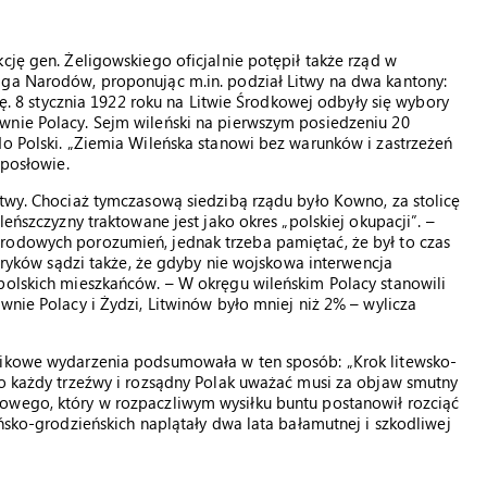
cję gen. Żeligowskiego oficjalnie potępił także rząd w
iga Narodów, proponując m.in. podział Litwy na dwa kantony:
cję. 8 stycznia 1922 roku na Litwie Środkowej odbyły się wybory
wnie Polacy. Sejm wileński na pierwszym posiedzeniu 20
do Polski. „Ziemia Wileńska stanowi bez warunków i zastrzeżeń
 posłowie.
itwy. Chociaż tymczasową siedzibą rządu było Kowno, za stolicę
leńszczyzny traktowane jest jako okres „polskiej okupacji”. –
rodowych porozumień, jednak trzeba pamiętać, że był to czas
toryków sądzi także, że gdyby nie wojskowa interwencja
polskich mieszkańców. – W okręgu wileńskim Polacy stanowili
wnie Polacy i Żydzi, Litwinów było mniej niż 2% – wylicza
rnikowe wydarzenia podsumowała w ten sposób: „Krok litewsko-
go każdy trzeźwy i rozsądny Polak uważać musi za objaw smutny
owego, który w rozpaczliwym wysiłku buntu postanowił rozciąć
eńsko-grodzieńskich naplątały dwa lata bałamutnej i szkodliwej