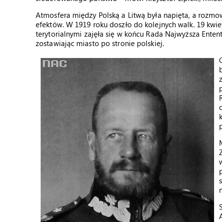
Atmosfera między Polską a Litwą była napięta, a rozmo
efektów. W 1919 roku doszło do kolejnych walk. 19 kwie
terytorialnymi zajęła się w końcu Rada Najwyższa Enten
zostawiając miasto po stronie polskiej.