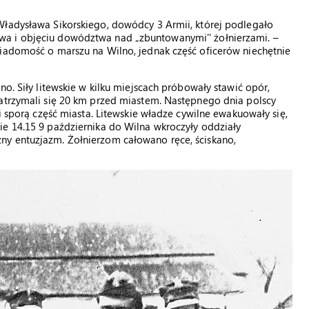
Władysława Sikorskiego, dowódcy 3 Armii, której podlegało
a i objęciu dowództwa nad „zbuntowanymi'' żołnierzami. –
wiadomość o marszu na Wilno, jednak część oficerów niechętnie
no. Siły litewskie w kilku miejscach próbowały stawić opór,
zatrzymali się 20 km przed miastem. Następnego dnia polscy
li sporą część miasta. Litewskie władze cywilne ewakuowały się,
ie 14.15 9 października do Wilna wkroczyły oddziały
ny entuzjazm. Żołnierzom całowano ręce, ściskano,