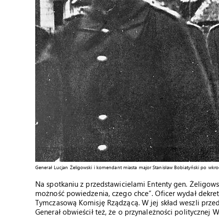
Generał Lucjan Żeligowski i komendant miasta major Stanisław Bobiatyński po wkro
Na spotkaniu z przedstawicielami Ententy gen. Żeligowski
możność powiedzenia, czego chce”. Oficer wydał dekre
Tymczasową Komisję Rządzącą. W jej skład weszli przeds
Generał obwieścił też, że o przynależności politycznej