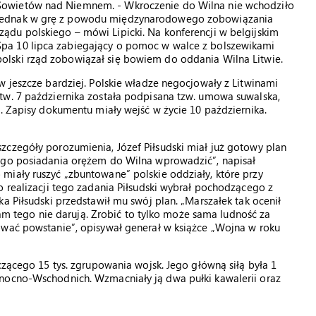
Sowietów nad Niemnem. - Wkroczenie do Wilna nie wchodziło
jednak w grę z powodu międzynarodowego zobowiązania
rządu polskiego – mówi Lipicki. Na konferencji w belgijskim
Spa 10 lipca zabiegający o pomoc w walce z bolszewikami
polski rząd zobowiązał się bowiem do oddania Wilna Litwie.
w jeszcze bardziej. Polskie władze negocjowały z Litwinami
tw. 7 października została podpisana tzw. umowa suwalska,
j. Zapisy dokumentu miały wejść w życie 10 października.
zczegóły porozumienia, Józef Piłsudski miał już gotowy plan
nego posiadania orężem do Wilna wprowadzić”, napisał
miały ruszyć „zbuntowane” polskie oddziały, które przy
o realizacji tego zadania Piłsudski wybrał pochodzącego z
a Piłsudski przedstawił mu swój plan. „Marszałek tak ocenił
 nam tego nie darują. Zrobić to tylko może sama ludność za
ować powstanie”, opisywał generał w książce „Wojna w roku
czącego 15 tys. zgrupowania wojsk. Jego główną siłą była 1
łnocno-Wschodnich. Wzmacniały ją dwa pułki kawalerii oraz