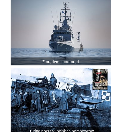
Z prądem i pod prąd
Trudne początki polskich bombowców