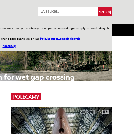
przetwarzaniem danych osobowych i w sprawie swobodnego przepływu takich danych
SH
SKLEP
Jednodniówki
Praca w WIW
simy o zapoznanie się z nimi:
Polityka przetwarzania danych
.
 –
Akceptuję
POLECAMY