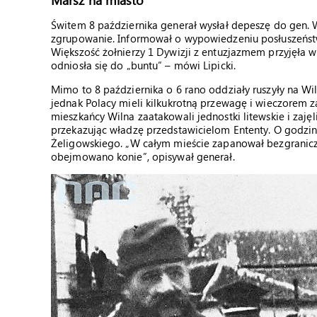
Świtem 8 października generał wysłał depeszę do gen. 
zgrupowanie. Informował o wypowiedzeniu posłuszeństw
Większość żołnierzy 1 Dywizji z entuzjazmem przyjęła 
odniosła się do „buntu” – mówi Lipicki.
Mimo to 8 października o 6 rano oddziały ruszyły na Wil
jednak Polacy mieli kilkukrotną przewagę i wieczorem 
mieszkańcy Wilna zaatakowali jednostki litewskie i zaję
przekazując władzę przedstawicielom Ententy. O godzin
Żeligowskiego. „W całym mieście zapanował bezgranicz
obejmowano konie”, opisywał generał.