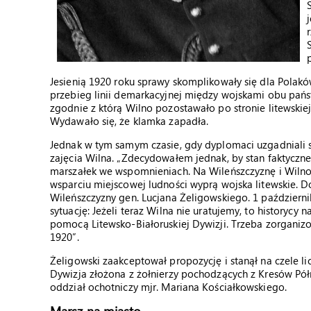
Jesienią 1920 roku sprawy skomplikowały się dla Polakó
przebieg linii demarkacyjnej między wojskami obu pańs
zgodnie z którą Wilno pozostawało po stronie litewskie
Wydawało się, że klamka zapadła.
Jednak w tym samym czasie, gdy dyplomaci uzgadniali s
zajęcia Wilna. „Zdecydowałem jednak, by stan faktycz
marszałek we wspomnieniach. Na Wileńszczyznę i Wilno 
wsparciu miejscowej ludności wyprą wojska litewskie. D
Wileńszczyzny gen. Lucjana Żeligowskiego. 1 październik
sytuację: Jeżeli teraz Wilna nie uratujemy, to historycy
pomocą Litewsko-Białoruskiej Dywizji. Trzeba zorganiz
1920”.
Żeligowski zaakceptował propozycję i stanął na czele li
Dywizja złożona z żołnierzy pochodzących z Kresów Pó
oddział ochotniczy mjr. Mariana Kościałkowskiego.
Marsz na miasto