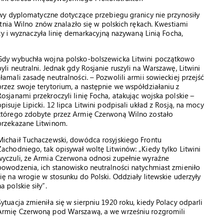
wy dyplomatyczne dotyczące przebiegu granicy nie przynosiły
tnia Wilno znów znalazło się w polskich rękach. Kwestiami
ty i wyznaczyła linię demarkacyjną nazywaną Linią Focha,
Gdy wybuchła wojna polsko-bolszewicka Litwini początkowo
byli neutralni. Jednak gdy Rosjanie ruszyli na Warszawę, Litwini
złamali zasadę neutralności. – Pozwolili armii sowieckiej przejść
przez swoje terytorium, a następnie we współdziałaniu z
Rosjanami przekroczyli linię Focha, atakując wojska polskie –
opisuje Lipicki. 12 lipca Litwini podpisali układ z Rosją, na mocy
którego zdobyte przez Armię Czerwoną Wilno zostało
przekazane Litwinom.
Michaił Tuchaczewski, dowódca rosyjskiego Frontu
Zachodniego, tak opisywał woltę Litwinów: „Kiedy tylko Litwini
wyczuli, że Armia Czerwona odnosi zupełnie wyraźne
powodzenia, ich stanowisko neutralności natychmiast zmieniło
się na wrogie w stosunku do Polski. Oddziały litewskie uderzyły
na polskie siły”.
Sytuacja zmieniła się w sierpniu 1920 roku, kiedy Polacy odparli
Armię Czerwoną pod Warszawą, a we wrześniu rozgromili