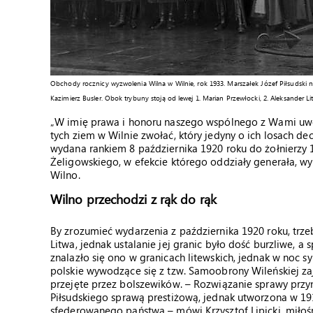
Obchody rocznicy wyzwolenia Wilna w Wilnie, rok 1933. Marszałek Józef Piłsudski n
Kazimierz Busler. Obok trybuny stoją od lewej 1. Marian Przewłocki, 2. Aleksander Lit
„W imię prawa i honoru naszego wspólnego z Wami uwo
tych ziem w Wilnie zwołać, który jedyny o ich losach d
wydana rankiem 8 października 1920 roku do żołnierzy 1 
Żeligowskiego, w efekcie którego oddziały generała, 
Wilno.
Wilno przechodzi z rąk do rąk
By zrozumieć wydarzenia z października 1920 roku, trze
Litwa, jednak ustalanie jej granic było dość burzliwe, 
znalazło się ono w granicach litewskich, jednak w noc s
polskie wywodzące się z tzw. Samoobrony Wileńskiej zaję
przejęte przez bolszewików. – Rozwiązanie sprawy przyn
Piłsudskiego sprawą prestiżową, jednak utworzona w 1
sfederowanego państwa – mówi Krzysztof Lipicki, miłoś