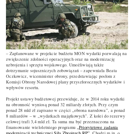
– Zaplanowane w projekcie budżetu MON wydatki pozwalają na
zwiększenie zdolności operacyjnych oraz na modernizację
uzbrojenia i sprzętu wojskowego. Umożliwiają także
dotrzymanie sojuszniczych zobowiązań – zapewniała Beata
Oczkowicz, wiceminister obrony, przedstawiając posłom z
Komisji Obrony Narodowej plany przyszłorocznych wydatków i
wpływów resortu.
Projekt ustawy budżetowej przewiduje, że w 2014 roku wydatki
na obronność wyniosą ponad 32 miliardy złotych. Przy czym
ponad 28 mld zł zapisano w części „obrona narodowa”, a ponad
8 miliardów – w „wydatkach majątkowych”. Z kolei do rezerwy
celowej trafi 3,4 mld zł. Ta suma ma być przeznaczona na
finansowanie wieloletniego programu
„Priorytetowe zadania
modernizacji technicznej Siła Zbrojnych RP”
. Chodzi m.in. o