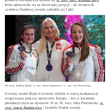
która uplasowała się na dziewiątej pozycji – do awansu do
czołowej finałowej ósemki zabrakło jej 1 pkt.
Od lewej: Izabella Dudek, st. szer. Aneta Stankiewicz i st. szer. Julia Piotrowska.
Czwarty medal Biało-Czerwoni zdobyli w nowej konkurencji
rozgrywanej podczas mistrzostw Europy – trio w karabinie
pneumatycznym na dystansie 10 m. St. szer. Julia Piotrowska,
st.
szer. Aneta Stankiewicz
i Izabella Dudek zostały