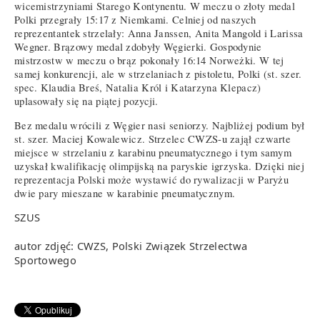
wicemistrzyniami Starego Kontynentu. W meczu o złoty medal
Polki przegrały 15:17 z Niemkami. Celniej od naszych
reprezentantek strzelały: Anna Janssen, Anita Mangold i Larissa
Wegner. Brązowy medal zdobyły Węgierki. Gospodynie
mistrzostw w meczu o brąz pokonały 16:14 Norweżki. W tej
samej konkurencji, ale w strzelaniach z pistoletu, Polki (st. szer.
spec. Klaudia Breś, Natalia Król i Katarzyna Klepacz)
uplasowały się na piątej pozycji.
Bez medalu wrócili z Węgier nasi seniorzy. Najbliżej podium był
st. szer. Maciej Kowalewicz. Strzelec CWZS-u zajął czwarte
miejsce w strzelaniu z karabinu pneumatycznego i tym samym
uzyskał kwalifikację olimpijską na paryskie igrzyska. Dzięki niej
reprezentacja Polski może wystawić do rywalizacji w Paryżu
dwie pary mieszane w karabinie pneumatycznym.
SZUS
autor zdjęć: CWZS, Polski Związek Strzelectwa
Sportowego