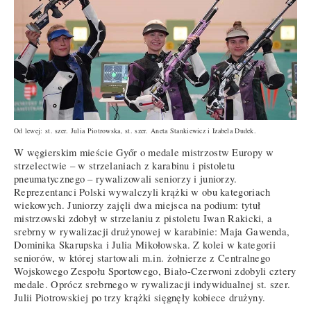
Od lewej: st. szer. Julia Piotrowska, st. szer. Aneta Stankiewicz i Izabela Dudek.
W węgierskim mieście Győr o medale mistrzostw Europy w
strzelectwie – w strzelaniach z karabinu i pistoletu
pneumatycznego – rywalizowali seniorzy i juniorzy.
Reprezentanci Polski wywalczyli krążki w obu kategoriach
wiekowych. Juniorzy zajęli dwa miejsca na podium: tytuł
mistrzowski zdobył w strzelaniu z pistoletu Iwan Rakicki, a
srebrny w rywalizacji drużynowej w karabinie: Maja Gawenda,
Dominika Skarupska i Julia Mikołowska. Z kolei w kategorii
seniorów, w której startowali m.in. żołnierze z Centralnego
Wojskowego Zespołu Sportowego, Biało-Czerwoni zdobyli cztery
medale. Oprócz srebrnego w rywalizacji indywidualnej st. szer.
Julii Piotrowskiej po trzy krążki sięgnęły kobiece drużyny.