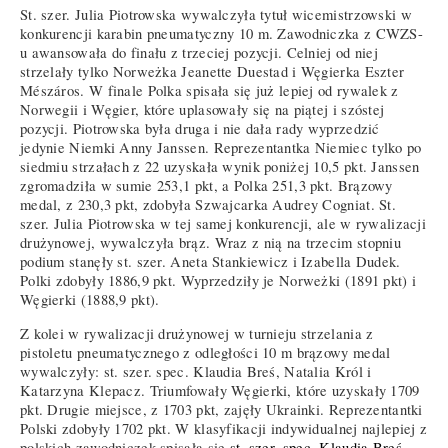
St. szer. Julia Piotrowska wywalczyła tytuł wicemistrzowski w
konkurencji karabin pneumatyczny 10 m. Zawodniczka z CWZS-
u awansowała do finału z trzeciej pozycji. Celniej od niej
strzelały tylko Norweżka Jeanette Duestad i Węgierka Eszter
Mészáros. W finale Polka spisała się już lepiej od rywalek z
Norwegii i Węgier, które uplasowały się na piątej i szóstej
pozycji. Piotrowska była druga i nie dała rady wyprzedzić
jedynie Niemki Anny Janssen. Reprezentantka Niemiec tylko po
siedmiu strzałach z 22 uzyskała wynik poniżej 10,5 pkt. Janssen
zgromadziła w sumie 253,1 pkt, a Polka 251,3 pkt. Brązowy
medal, z 230,3 pkt, zdobyła Szwajcarka Audrey Cogniat. St.
szer. Julia Piotrowska w tej samej konkurencji, ale w rywalizacji
drużynowej, wywalczyła brąz. Wraz z nią na trzecim stopniu
podium stanęły st. szer. Aneta Stankiewicz i Izabella Dudek.
Polki zdobyły 1886,9 pkt. Wyprzedziły je Norweżki (1891 pkt) i
Węgierki (1888,9 pkt).
Z kolei w rywalizacji drużynowej w turnieju strzelania z
pistoletu pneumatycznego z odległości 10 m brązowy medal
wywalczyły: st. szer. spec. Klaudia Breś, Natalia Król i
Katarzyna Klepacz. Triumfowały Węgierki, które uzyskały 1709
pkt. Drugie miejsce, z 1703 pkt, zajęły Ukrainki. Reprezentantki
Polski zdobyły 1702 pkt. W klasyfikacji indywidualnej najlepiej z
polskich zawodniczek spisała się
st. szer. spec. Klaudia Breś
,