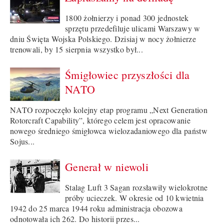
1800 żołnierzy i ponad 300 jednostek
sprzętu przedefiluje ulicami Warszawy w
dniu Święta Wojska Polskiego. Dzisiaj w nocy żołnierze
trenowali, by 15 sierpnia wszystko był...
Śmigłowiec przyszłości dla
NATO
NATO rozpoczęło kolejny etap programu „Next Generation
Rotorcraft Capability”, którego celem jest opracowanie
nowego średniego śmigłowca wielozadaniowego dla państw
Sojus...
Generał w niewoli
Stalag Luft 3 Sagan rozsławiły wielokrotne
próby ucieczek. W okresie od 10 kwietnia
1942 do 25 marca 1944 roku administracja obozowa
odnotowała ich 262. Do historii przes...