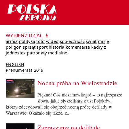
WYBIERZ DZIAŁ
armia
polityka
foto
wideo
społeczność
świat
misje
poligon
sprzęt
sport
historia
komentarze
kadry
z
jednostek
patronaty medialne
ENGLISH
Prenumerata 2019
Nocna próba na Wisłostradzie
Piękne! Coś niesamowitego! – to najczęstsze
słowa, jakie słyszeliśmy z ust Polaków,
którzy zdecydowali się obejrzeć nocną próbę defilady w
Warszawie. Okazało się także, ż...
Zapraszamy na defiladę