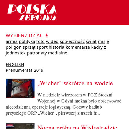
WYBIERZ DZIAŁ
armia
polityka
foto
wideo
społeczność
świat
misje
poligon
sprzęt
sport
historia
komentarze
kadry
z
jednostek
patronaty medialne
ENGLISH
Prenumerata 2019
„Wicher" wkrótce na wodzie
W niedzielę wieczorem w PGZ Stoczni
Wojennej w Gdyni można było obserwować
niecodzienną operację logistyczną. Gotowy kadłub
przyszłego ORP „Wicher”, pierwszej z trzech fr...
Nocna próba na Wisłostradzie