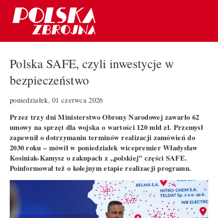
Polska SAFE, czyli inwestycje w
bezpieczeństwo
poniedziałek, 01 czerwca 2026
Przez trzy dni Ministerstwo Obrony Narodowej zawarło 62
umowy na sprzęt dla wojska o wartości 120 mld zł. Przemysł
zapewnił o dotrzymaniu terminów realizacji zamówień do
2030 roku – mówił w poniedziałek wicepremier Władysław
Kosiniak-Kamysz o zakupach z „polskiej” części SAFE.
Poinformował też o kolejnym etapie realizacji programu.