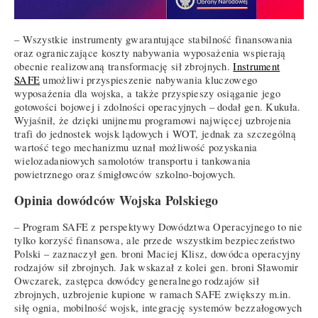
– Wszystkie instrumenty gwarantujące stabilność finansowania
oraz ograniczające koszty nabywania wyposażenia wspierają
obecnie realizowaną transformację sił zbrojnych.
Instrument
SAFE
umożliwi przyspieszenie nabywania kluczowego
wyposażenia dla wojska, a także przyspieszy osiąganie jego
gotowości bojowej i zdolności operacyjnych – dodał gen. Kukuła.
Wyjaśnił, że dzięki unijnemu programowi najwięcej uzbrojenia
trafi do jednostek wojsk lądowych i WOT, jednak za szczególną
wartość tego mechanizmu uznał możliwość pozyskania
wielozadaniowych samolotów transportu i tankowania
powietrznego oraz śmigłowców szkolno-bojowych.
Opinia dowódców Wojska Polskiego
– Program SAFE z perspektywy Dowództwa Operacyjnego to nie
tylko korzyść finansowa, ale przede wszystkim bezpieczeństwo
Polski – zaznaczył gen. broni Maciej Klisz, dowódca operacyjny
rodzajów sił zbrojnych. Jak wskazał z kolei gen. broni Sławomir
Owczarek, zastępca dowódcy generalnego rodzajów sił
zbrojnych, uzbrojenie kupione w ramach SAFE zwiększy m.in.
siłę ognia, mobilność wojsk, integrację systemów bezzałogowych