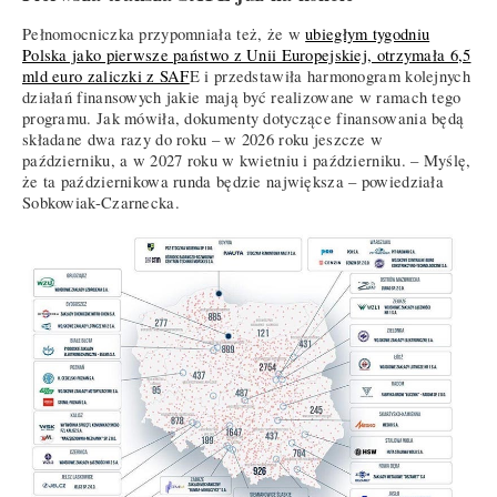
Pełnomocniczka przypomniała też, że w
ubiegłym tygodniu
Polska jako pierwsze państwo z Unii Europejskiej, otrzymała 6,5
mld euro zaliczki z SAF
E i przedstawiła harmonogram kolejnych
działań finansowych jakie mają być realizowane w ramach tego
programu. Jak mówiła, dokumenty dotyczące finansowania będą
składane dwa razy do roku – w 2026 roku jeszcze w
październiku, a w 2027 roku w kwietniu i październiku. – Myślę,
że ta październikowa runda będzie największa – powiedziała
Sobkowiak-Czarnecka.