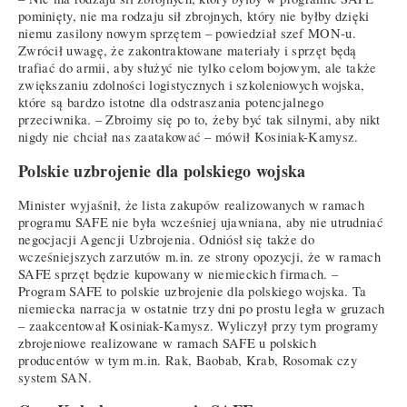
pominięty, nie ma rodzaju sił zbrojnych, który nie byłby dzięki
niemu zasilony nowym sprzętem – powiedział szef MON-u.
Zwrócił uwagę, że zakontraktowane materiały i sprzęt będą
trafiać do armii, aby służyć nie tylko celom bojowym, ale także
zwiększaniu zdolności logistycznych i szkoleniowych wojska,
które są bardzo istotne dla odstraszania potencjalnego
przeciwnika. – Zbroimy się po to, żeby być tak silnymi, aby nikt
nigdy nie chciał nas zaatakować – mówił Kosiniak-Kamysz.
Polskie uzbrojenie dla polskiego wojska
Minister wyjaśnił, że lista zakupów realizowanych w ramach
programu SAFE nie była wcześniej ujawniana, aby nie utrudniać
negocjacji Agencji Uzbrojenia. Odniósł się także do
wcześniejszych zarzutów m.in. ze strony opozycji, że w ramach
SAFE sprzęt będzie kupowany w niemieckich firmach. –
Program SAFE to polskie uzbrojenie dla polskiego wojska. Ta
niemiecka narracja w ostatnie trzy dni po prostu legła w gruzach
– zaakcentował Kosiniak-Kamysz. Wyliczył przy tym programy
zbrojeniowe realizowane w ramach SAFE u polskich
producentów w tym m.in. Rak, Baobab, Krab, Rosomak czy
system SAN.