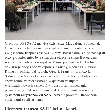
O przyszłości SAFE mówiła dziś także Magdalena Sobkowiak-
Czarnecka, pełnomocniczka rządu ds. instrumentu na rzecz
zwiększenia bezpieczeństwa Europy. Podkreśliła, że od początku
przyjęto założenie, by na każdym etapie realizacji programu
wzmacniać polski przemysł. – Mamy już bardzo konkretne
deklaracje dotyczące zakupów z Kanady, Norwegii, Szwecji,
Rumunii, państw bałtyckich, Grecji, Francji – wyliczyła
Sobkowiak-Czarnecka. Zaznaczyła też, że tak jak Polska jest
szczególnie zainteresowana wspólnym zakupem
wielozadaniowych samolotów transportu i tankowania
powietrznego, tak wiele państw deklaruje zainteresowanie
systemem antydronowym SAN
, bezzałogowcami, Baobabem i
systemami satelitarnymi.
Pierwsza transza SAFE już na koncie