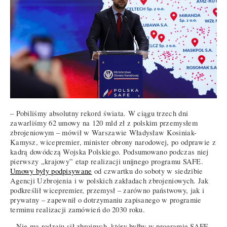
– Pobiliśmy absolutny rekord świata. W ciągu trzech dni
zawarliśmy 62 umowy na 120 mld zł z polskim przemysłem
zbrojeniowym – mówił w Warszawie Władysław Kosiniak-
Kamysz, wicepremier, minister obrony narodowej, po odprawie z
kadrą dowódczą Wojska Polskiego. Podsumowano podczas niej
pierwszy „krajowy” etap realizacji unijnego programu SAFE.
Umowy były podpisywane
od czwartku do soboty w siedzibie
Agencji Uzbrojenia i w polskich zakładach zbrojeniowych. Jak
podkreślił wicepremier, przemysł – zarówno państwowy, jak i
prywatny – zapewnił o dotrzymaniu zapisanego w programie
terminu realizacji zamówień do 2030 roku.
– Nie ma rodzaju sił zbrojnych, który byłby w programie SAFE