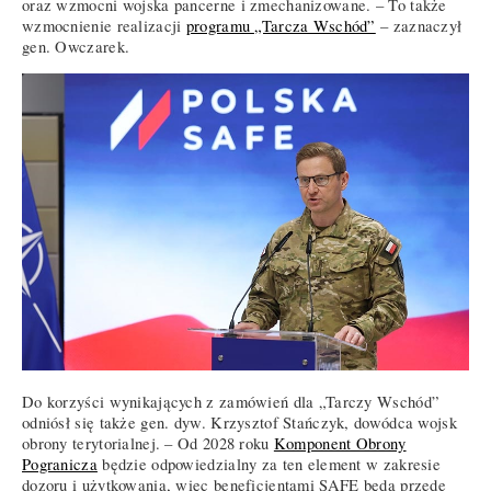
oraz wzmocni wojska pancerne i zmechanizowane. – To także
wzmocnienie realizacji
programu „Tarcza Wschód”
– zaznaczył
gen. Owczarek.
Do korzyści wynikających z zamówień dla „Tarczy Wschód”
odniósł się także gen. dyw. Krzysztof Stańczyk, dowódca wojsk
obrony terytorialnej. – Od 2028 roku
Komponent Obrony
Pogranicza
będzie odpowiedzialny za ten element w zakresie
dozoru i użytkowania, więc beneficjentami SAFE będą przede