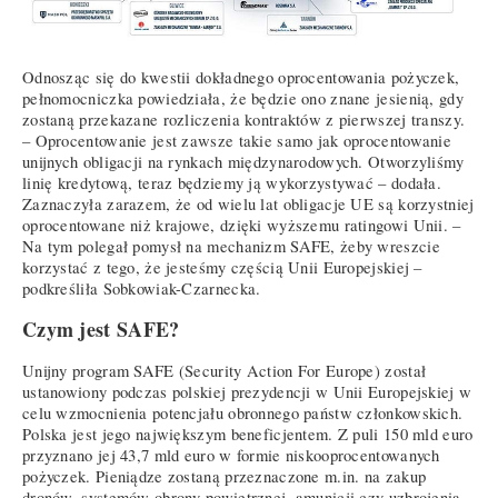
Odnosząc się do kwestii dokładnego oprocentowania pożyczek,
pełnomocniczka powiedziała, że będzie ono znane jesienią, gdy
zostaną przekazane rozliczenia kontraktów z pierwszej transzy.
– Oprocentowanie jest zawsze takie samo jak oprocentowanie
unijnych obligacji na rynkach międzynarodowych. Otworzyliśmy
linię kredytową, teraz będziemy ją wykorzystywać – dodała.
Zaznaczyła zarazem, że od wielu lat obligacje UE są korzystniej
oprocentowane niż krajowe, dzięki wyższemu ratingowi Unii. –
Na tym polegał pomysł na mechanizm SAFE, żeby wreszcie
korzystać z tego, że jesteśmy częścią Unii Europejskiej –
podkreśliła Sobkowiak-Czarnecka.
Czym jest SAFE?
Unijny program SAFE (Security Action For Europe) został
ustanowiony podczas polskiej prezydencji w Unii Europejskiej w
celu wzmocnienia potencjału obronnego państw członkowskich.
Polska jest jego największym beneficjentem. Z puli 150 mld euro
przyznano jej 43,7 mld euro w formie niskooprocentowanych
pożyczek. Pieniądze zostaną przeznaczone m.in. na zakup
dronów, systemów obrony powietrznej, amunicji czy uzbrojenia