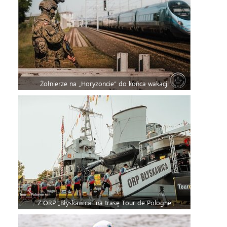
Żołnierze na „Horyzoncie” do końca wakacji
Z ORP „Błyskawica” na trasę Tour de Pologne