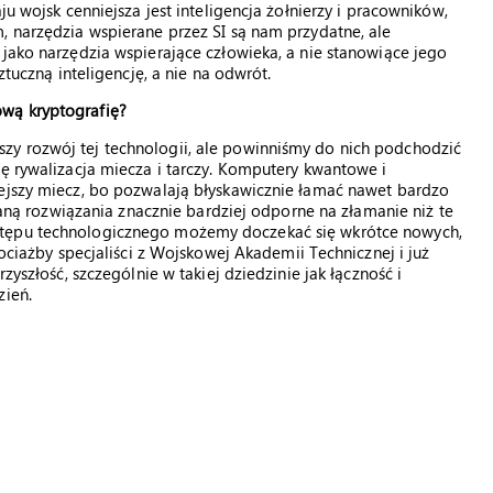
ju wojsk cenniejsza jest inteligencja żołnierzy i pracowników,
, narzędzia wspierane przez SI są nam przydatne, ale
 jako narzędzia wspierające człowieka, a nie stanowiące jego
ztuczną inteligencję, a nie na odwrót.
wą kryptografię?
zy rozwój tej technologii, ale powinniśmy do nich podchodzić
ię rywalizacja miecza i tarczy. Komputery kwantowe i
iejszy miecz, bo pozwalają błyskawicznie łamać nawet bardzo
staną rozwiązania znacznie bardziej odporne na złamanie niż te
stępu technologicznego możemy doczekać się wkrótce nowych,
hociażby specjaliści z Wojskowej Akademii Technicznej i już
zyszłość, szczególnie w takiej dziedzinie jak łączność i
zień.