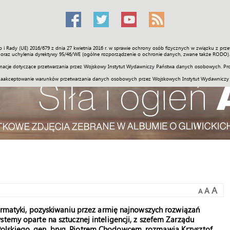
o i Rady (UE) 2016/679 z dnia 27 kwietnia 2016 r. w sprawie ochrony osób fizycznych w związku z 
Świat
Społeczność
Sport
Historia
Galerie
Wideo
ENGLI
oraz uchylenia dyrektywy 95/46/WE (ogólne rozporządzenie o ochronie danych, zwane także RODO).
acje dotyczące przetwarzania przez Wojskowy Instytut Wydawniczy Państwa danych osobowych. Pro
zaakceptowanie warunków przetwarzania danych osobowych przez Wojskowych Instytut Wydawniczy
A
A
A
formatyki, pozyskiwaniu przez armię najnowszych rozwiązań
stemy oparte na sztucznej inteligencji, z szefem Zarządu
olskiego, gen. bryg. Piotrem Chodowcem, rozmawia Krzysztof