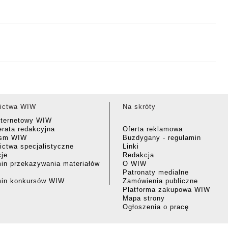
ictwa WIW
Na skróty
nternetowy WIW
rata redakcyjna
Oferta reklamowa
ism WIW
Buzdygany - regulamin
ctwa specjalistyczne
Linki
cje
Redakcja
in przekazywania materiałów
O WIW
Patronaty medialne
min konkursów WIW
Zamówienia publiczne
Platforma zakupowa WIW
Mapa strony
Ogłoszenia o pracę