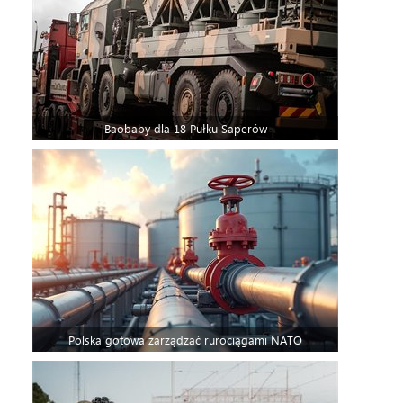
Baobaby dla 18 Pułku Saperów
Polska gotowa zarządzać rurociągami NATO