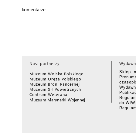
komentarze
Nasi partnerzy
Wydawn
Sklep I
Muzeum Wojska Polskiego
Prenume
Muzeum Oręża Polskiego
czasop
Muzeum Broni Pancernej
Wydawni
Muzeum Sił Powietrznych
Publika
Centrum Weterana
Regulam
Muzeum Marynarki Wojennej
do WIW
Regula