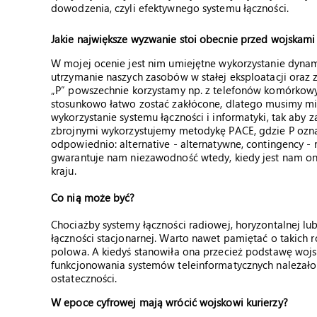
dowodzenia, czyli efektywnego systemu łączności.
Jakie największe wyzwanie stoi obecnie przed wojskami 
W mojej ocenie jest nim umiejętne wykorzystanie dynami
utrzymanie naszych zasobów w stałej eksploatacji oraz
„P” powszechnie korzystamy np. z telefonów komórkowyc
stosunkowo łatwo zostać zakłócone, dlatego musimy mie
wykorzystanie systemu łączności i informatyki, tak ab
zbrojnymi wykorzystujemy metodykę PACE, gdzie P oznac
odpowiednio: alternative - alternatywne, contingency -
gwarantuje nam niezawodność wtedy, kiedy jest nam ona
kraju.
Co nią może być?
Chociażby systemy łączności radiowej, horyzontalnej l
łączności stacjonarnej. Warto nawet pamiętać o takich 
polowa. A kiedyś stanowiła ona przecież podstawę wojsk
funkcjonowania systemów teleinformatycznych należało
ostateczności.
W epoce cyfrowej mają wrócić wojskowi kurierzy?