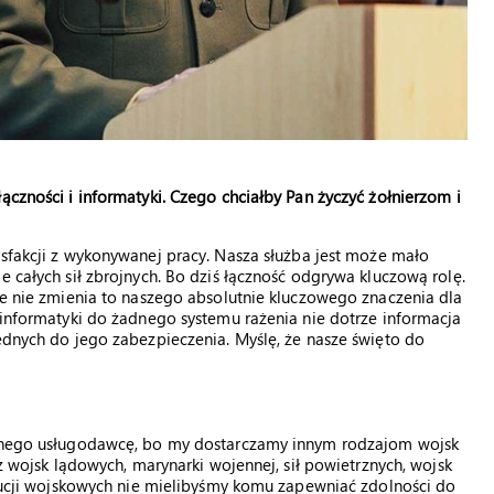
ączności i informatyki. Czego chciałby Pan życzyć żołnierzom i
ysfakcji z wykonywanej pracy. Nasza służba jest może mało
e całych sił zbrojnych. Bo dziś łączność odgrywa kluczową rolę.
ale nie zmienia to naszego absolutnie kluczowego znaczenia dla
i informatyki do żadnego systemu rażenia nie dotrze informacja
będnych do jego zabezpieczenia. Myślę, że nasze święto do
icznego usługodawcę, bo my dostarczamy innym rodzajom wojsk
ez wojsk lądowych, marynarki wojennej, sił powietrznych, wojsk
tytucji wojskowych nie mielibyśmy komu zapewniać zdolności do