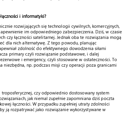
łączności i informatyki?
cznie rozwijających się technologii cywilnych, komercyjnych,
 zapewnienie im odpowiedniego zabezpieczenia. Dziś, w czasie
h czy łączności satelitarnej. Jednak oba te rozwiązania mogą
ć dla nich alternatywę. Z tego powodu, planując
y zapewniał zdolność do efektywnego dowodzenia siłami
za primary czyli rozwiązanie podstawowe, i dalej
 rezerwowe i emergency, czyli stosowane w ostateczności. To
 niezbędna, np. podczas misji czy operacji poza granicami
ub troposferycznej, czy odpowiednio dostosowany system
rozwiązaniach, jak niemal zupełnie zapomniana dziś poczta
owej łączności. W przypadku zupełniej utraty zdolności
by ją rozpatrywać jako rozwiązanie wykorzystywane w