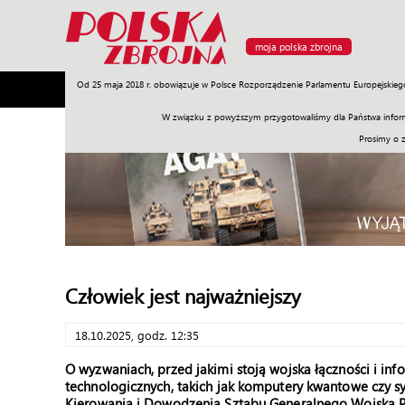
moja polska zbrojna
Od 25 maja 2018 r. obowiązuje w Polsce Rozporządzenie Parlamentu Europejskieg
Armia
Poligon
Sprzęt
Misje
Polityka
Prawo
W związku z powyższym przygotowaliśmy dla Państwa inform
Prosimy o 
Człowiek jest najważniejszy
18.10.2025, godz. 12:35
O wyzwaniach, przed jakimi stoją wojska łączności i in
technologicznych, takich jak komputery kwantowe czy sy
Kierowania i Dowodzenia Sztabu Generalnego Wojska P