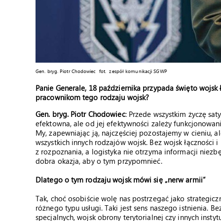
Gen. bryg. Piotr Chodowiec fot.
zespół komunikacji SGWP
Panie Generale, 18 października przypada święto wojsk ł
pracownikom tego rodzaju wojsk?
Gen. bryg. Piotr Chodowiec
: Przede wszystkim życzę sat
efektowna, ale od jej efektywności zależy funkcjonowani
My, zapewniając ją, najczęściej pozostajemy w cieniu, 
wszystkich innych rodzajów wojsk. Bez wojsk łączności 
z rozpoznania, a logistyka nie otrzyma informacji niez
dobra okazja, aby o tym przypomnieć.
Dlatego o tym rodzaju wojsk mówi się „nerw armii”
Tak, choć osobiście wolę nas postrzegać jako strateg
różnego typu usługi. Taki jest sens naszego istnienia. B
specjalnych, wojsk obrony terytorialnej czy innych ins