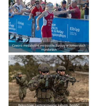
Czworo medalistów mistrzostw Europy w żołnierskich
mundurach
Rekordowe zainteresowanie kursem „Sondy”