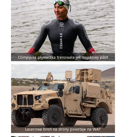
Olimpijska pływaczka trenowała jak wojskowy pilot
Laserowa broń na drony powstaje na WAT