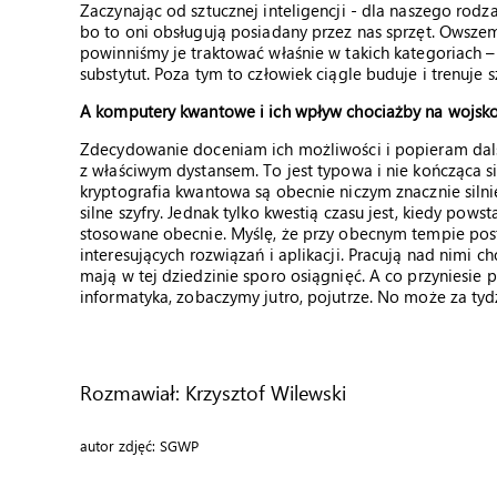
Zaczynając od sztucznej inteligencji - dla naszego rodza
bo to oni obsługują posiadany przez nas sprzęt. Owszem
powinniśmy je traktować właśnie w takich kategoriach –
substytut. Poza tym to człowiek ciągle buduje i trenuje s
A komputery kwantowe i ich wpływ chociażby na wojsko
Zdecydowanie doceniam ich możliwości i popieram dals
z właściwym dystansem. To jest typowa i nie kończąca s
kryptografia kwantowa są obecnie niczym znacznie siln
silne szyfry. Jednak tylko kwestią czasu jest, kiedy pow
stosowane obecnie. Myślę, że przy obecnym tempie po
interesujących rozwiązań i aplikacji. Pracują nad nimi c
mają w tej dziedzinie sporo osiągnięć. A co przyniesie pr
informatyka, zobaczymy jutro, pojutrze. No może za tyd
Rozmawiał: Krzysztof Wilewski
autor zdjęć: SGWP