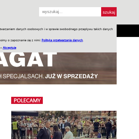
przetwarzaniem danych osobowych i w sprawie swobodnego przepływu takich danych
SH
SKLEP
Jednodniówki
Praca w WIW
simy o zapoznanie się z nimi:
Polityka przetwarzania danych
.
 –
Akceptuję
POLECAMY