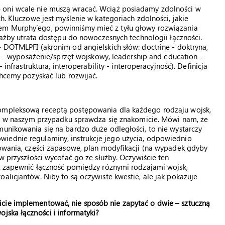
 oni wcale nie muszą wracać. Wciąż posiadamy zdolności w
h. Kluczowe jest myślenie w kategoriach zdolności, jakie
em Murphy’ego, powinniśmy mieć z tyłu głowy rozwiązania
ciażby utrata dostępu do nowoczesnych technologii łączności.
– DOTMLPFI (akronim od angielskich słów: doctrine - doktryna,
iel - wyposażenie/sprzęt wojskowy, leadership and education -
 infrastruktura, interoperability - interoperacyjność). Definicja
chcemy pozyskać lub rozwijać.
kompleksową receptą postępowania dla każdego rodzaju wojsk,
wno w naszym przypadku sprawdza się znakomicie. Mówi nam, że
munikowania się na bardzo duże odległości, to nie wystarczy
iednie regulaminy, instrukcje jego użycia, odpowiednio
sowania, części zapasowe, plan modyfikacji (na wypadek gdyby
 w przyszłości wycofać go ze służby. Oczywiście ten
n. zapewnić łączność pomiędzy różnymi rodzajami wojsk,
alicjantów. Niby to są oczywiste kwestie, ale jak pokazuje
cie implementować, nie sposób nie zapytać o dwie – sztuczną
jska łączności i informatyki?