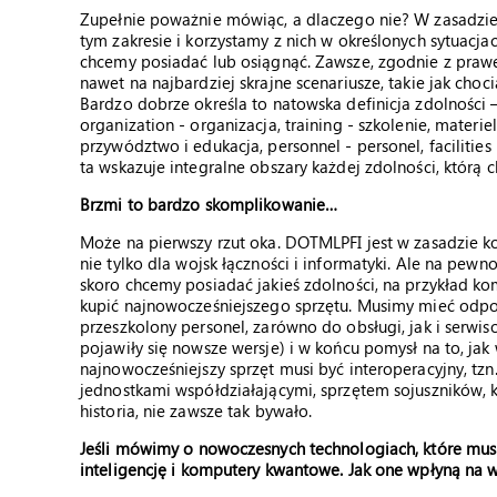
Zupełnie poważnie mówiąc, a dlaczego nie? W zasadzie
tym zakresie i korzystamy z nich w określonych sytuacjac
chcemy posiadać lub osiągnąć. Zawsze, zgodnie z praw
nawet na najbardziej skrajne scenariusze, takie jak cho
Bardzo dobrze określa to natowska definicja zdolności 
organization - organizacja, training - szkolenie, mater
przywództwo i edukacja, personnel - personel, facilities -
ta wskazuje integralne obszary każdej zdolności, którą 
Brzmi to bardzo skomplikowanie…
Może na pierwszy rzut oka. DOTMLPFI jest w zasadzie 
nie tylko dla wojsk łączności i informatyki. Ale na pe
skoro chcemy posiadać jakieś zdolności, na przykład ko
kupić najnowocześniejszego sprzętu. Musimy mieć odpow
przeszkolony personel, zarówno do obsługi, jak i serwi
pojawiły się nowsze wersje) i w końcu pomysł na to, jak
najnowocześniejszy sprzęt musi być interoperacyjny, tz
jednostkami współdziałającymi, sprzętem sojuszników, ko
historia, nie zawsze tak bywało.
Jeśli mówimy o nowoczesnych technologiach, które musi
inteligencję i komputery kwantowe. Jak one wpłyną na wo