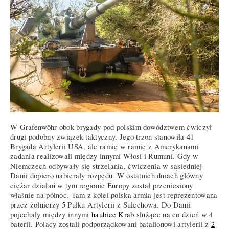
W Grafenwöhr obok brygady pod polskim dowództwem ćwiczył
drugi podobny związek taktyczny. Jego trzon stanowiła 41
Brygada Artylerii USA, ale ramię w ramię z Amerykanami
zadania realizowali między innymi Włosi i Rumuni. Gdy w
Niemczech odbywały się strzelania, ćwiczenia w sąsiedniej
Danii dopiero nabierały rozpędu. W ostatnich dniach główny
ciężar działań w tym regionie Europy został przeniesiony
właśnie na północ. Tam z kolei polska armia jest reprezentowana
przez żołnierzy 5 Pułku Artylerii z Sulechowa. Do Danii
pojechały między innymi
haubice Krab
służące na co dzień w 4
baterii. Polacy zostali podporządkowani batalionowi artylerii z
2