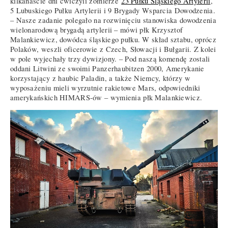
kilkanaście dni ćwiczyli żołnierze
23 Pułku Śląskiego Artylerii
,
5 Lubuskiego Pułku Artylerii i 9 Brygady Wsparcia Dowodzenia.
– Nasze zadanie polegało na rozwinięciu stanowiska dowodzenia
wielonarodową brygadą artylerii – mówi płk Krzysztof
Malankiewicz, dowódca śląskiego pułku. W skład sztabu, oprócz
Polaków, weszli oficerowie z Czech, Słowacji i Bułgarii. Z kolei
w pole wyjechały trzy dywizjony. – Pod naszą komendę zostali
oddani Litwini ze swoimi Panzerhaubitzen 2000, Amerykanie
korzystający z haubic Paladin, a także Niemcy, którzy w
wyposażeniu mieli wyrzutnie rakietowe Mars, odpowiedniki
amerykańskich HIMARS-ów – wymienia płk Malankiewicz.