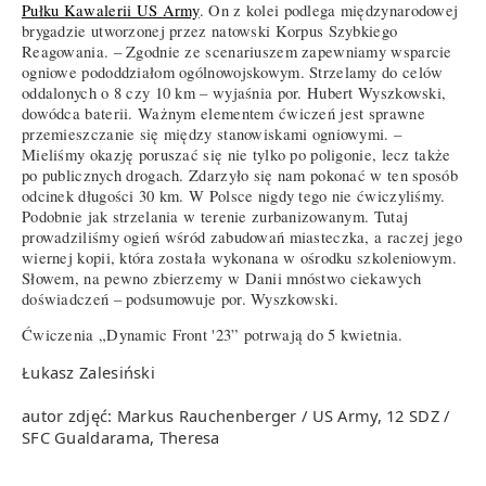
Pułku Kawalerii US Army
. On z kolei podlega międzynarodowej
brygadzie utworzonej przez natowski Korpus Szybkiego
Reagowania. – Zgodnie ze scenariuszem zapewniamy wsparcie
ogniowe pododdziałom ogólnowojskowym. Strzelamy do celów
oddalonych o 8 czy 10 km – wyjaśnia por. Hubert Wyszkowski,
dowódca baterii. Ważnym elementem ćwiczeń jest sprawne
przemieszczanie się między stanowiskami ogniowymi. –
Mieliśmy okazję poruszać się nie tylko po poligonie, lecz także
po publicznych drogach. Zdarzyło się nam pokonać w ten sposób
odcinek długości 30 km. W Polsce nigdy tego nie ćwiczyliśmy.
Podobnie jak strzelania w terenie zurbanizowanym. Tutaj
prowadziliśmy ogień wśród zabudowań miasteczka, a raczej jego
wiernej kopii, która została wykonana w ośrodku szkoleniowym.
Słowem, na pewno zbierzemy w Danii mnóstwo ciekawych
doświadczeń – podsumowuje por. Wyszkowski.
Ćwiczenia „Dynamic Front '23” potrwają do 5 kwietnia.
Łukasz Zalesiński
autor zdjęć: Markus Rauchenberger / US Army, 12 SDZ /
SFC Gualdarama, Theresa