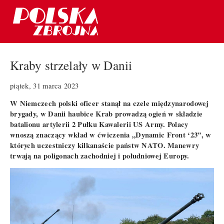
Kraby strzelały w Danii
piątek, 31 marca 2023
W Niemczech polski oficer stanął na czele międzynarodowej
brygady, w Danii haubice Krab prowadzą ogień w składzie
batalionu artylerii 2 Pułku Kawalerii US Army. Polacy
wnoszą znaczący wkład w ćwiczenia „Dynamic Front ‘23”, w
których uczestniczy kilkanaście państw NATO. Manewry
trwają na poligonach zachodniej i południowej Europy.