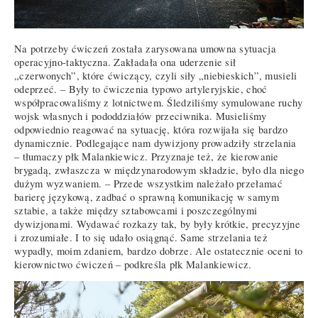
Na potrzeby ćwiczeń została zarysowana umowna sytuacja
operacyjno-taktyczna. Zakładała ona uderzenie sił
„czerwonych”, które ćwiczący, czyli siły „niebieskich”, musieli
odeprzeć. – Były to ćwiczenia typowo artyleryjskie, choć
współpracowaliśmy z lotnictwem. Śledziliśmy symulowane ruchy
wojsk własnych i pododdziałów przeciwnika. Musieliśmy
odpowiednio reagować na sytuację, która rozwijała się bardzo
dynamicznie. Podlegające nam dywizjony prowadziły strzelania
– tłumaczy płk Malankiewicz. Przyznaje też, że kierowanie
brygadą, zwłaszcza w międzynarodowym składzie, było dla niego
dużym wyzwaniem. – Przede wszystkim należało przełamać
barierę językową, zadbać o sprawną komunikację w samym
sztabie, a także między sztabowcami i poszczególnymi
dywizjonami. Wydawać rozkazy tak, by były krótkie, precyzyjne
i zrozumiałe. I to się udało osiągnąć. Same strzelania też
wypadły, moim zdaniem, bardzo dobrze. Ale ostatecznie oceni to
kierownictwo ćwiczeń – podkreśla płk Malankiewicz.