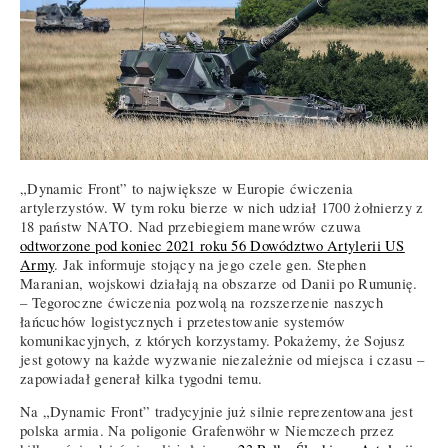
„Dynamic Front” to największe w Europie ćwiczenia
artylerzystów. W tym roku bierze w nich udział 1700 żołnierzy z
18 państw NATO. Nad przebiegiem manewrów czuwa
odtworzone pod koniec 2021 roku 56 Dowództwo Artylerii US
Army
. Jak informuje stojący na jego czele gen. Stephen
Maranian, wojskowi działają na obszarze od Danii po Rumunię.
– Tegoroczne ćwiczenia pozwolą na rozszerzenie naszych
łańcuchów logistycznych i przetestowanie systemów
komunikacyjnych, z których korzystamy. Pokażemy, że Sojusz
jest gotowy na każde wyzwanie niezależnie od miejsca i czasu –
zapowiadał generał kilka tygodni temu.
Na „Dynamic Front” tradycyjnie już silnie reprezentowana jest
polska armia. Na poligonie Grafenwöhr w Niemczech przez