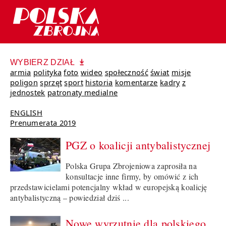
WYBIERZ DZIAŁ
armia
polityka
foto
wideo
społeczność
świat
misje
poligon
sprzęt
sport
historia
komentarze
kadry
z
jednostek
patronaty medialne
ENGLISH
Prenumerata 2019
PGZ o koalicji antybalistycznej
Polska Grupa Zbrojeniowa zaprosiła na
konsultacje inne firmy, by omówić z ich
przedstawicielami potencjalny wkład w europejską koalicję
antybalistyczną – powiedział dziś ...
Nowe wyrzutnie dla polskiego