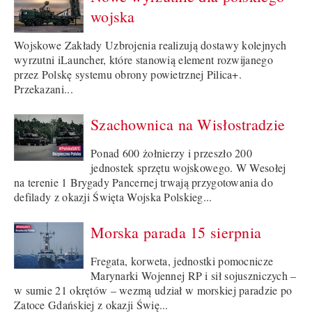
wojska
Wojskowe Zakłady Uzbrojenia realizują dostawy kolejnych
wyrzutni iLauncher, które stanowią element rozwijanego
przez Polskę systemu obrony powietrznej Pilica+.
Przekazani...
Szachownica na Wisłostradzie
Ponad 600 żołnierzy i przeszło 200
jednostek sprzętu wojskowego. W Wesołej
na terenie 1 Brygady Pancernej trwają przygotowania do
defilady z okazji Święta Wojska Polskieg...
Morska parada 15 sierpnia
Fregata, korweta, jednostki pomocnicze
Marynarki Wojennej RP i sił sojuszniczych –
w sumie 21 okrętów – wezmą udział w morskiej paradzie po
Zatoce Gdańskiej z okazji Świę...