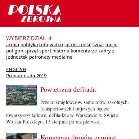
WYBIERZ DZIAŁ
armia
polityka
foto
wideo
społeczność
świat
misje
poligon
sprzęt
sport
historia
komentarze
kadry
z
jednostek
patronaty medialne
ENGLISH
Prenumerata 2019
Powietrzna defilada
Przelot śmigłowców, samolotów szkolnych,
transportowych i bojowych będzie
towarzyszył lądowej defiladzie w Warszawie w Święto
Wojska Polskiego. 15 sierpnia po raz pierwsz...
Kompania dronów zamiast