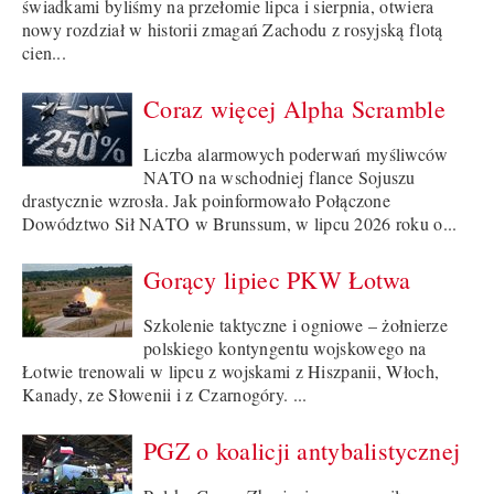
świadkami byliśmy na przełomie lipca i sierpnia, otwiera
nowy rozdział w historii zmagań Zachodu z rosyjską flotą
cien...
Coraz więcej Alpha Scramble
Liczba alarmowych poderwań myśliwców
NATO na wschodniej flance Sojuszu
drastycznie wzrosła. Jak poinformowało Połączone
Dowództwo Sił NATO w Brunssum, w lipcu 2026 roku o...
Gorący lipiec PKW Łotwa
Szkolenie taktyczne i ogniowe – żołnierze
polskiego kontyngentu wojskowego na
Łotwie trenowali w lipcu z wojskami z Hiszpanii, Włoch,
Kanady, ze Słowenii i z Czarnogóry. ...
PGZ o koalicji antybalistycznej