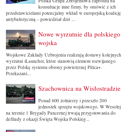
Polska Grupa Zbrojeniowa zaprosiła na
konsultacje inne firmy, by omówić z ich
przedstawicielami potencjalny wkład w europejską koalicję
antybalistyczną – powiedział dziś ...
Nowe wyrzutnie dla polskiego
wojska
Wojskowe Zakłady Uzbrojenia realizują dostawy kolejnych
wyrzutni iLauncher, które stanowią element rozwijanego
przez Polskę systemu obrony powietrznej Pilica+.
Przekazani...
Szachownica na Wisłostradzie
Ponad 600 żołnierzy i przeszło 200
jednostek sprzętu wojskowego. W Wesołej
na terenie 1 Brygady Pancernej trwają przygotowania do
defilady z okazji Święta Wojska Polskieg...